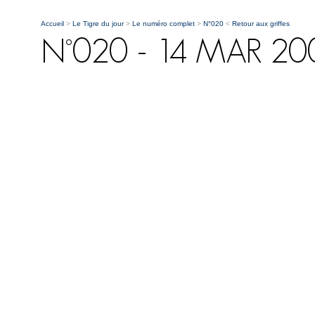
Accueil
>
Le Tigre du jour
>
Le numéro complet
>
N°020
<
Retour aux griffes