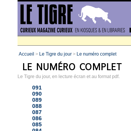
Accueil
>
Le Tigre du jour
>
Le numéro complet
Le Tigre du jour, en lecture écran et au format pdf.
091
090
089
088
087
086
085
084