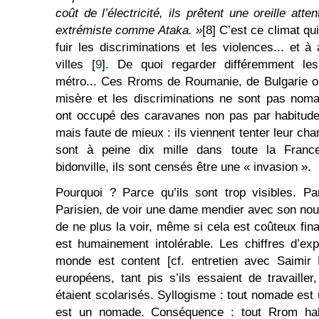
coût de l’électricité, ils prêtent une oreille att
extrémiste comme Ataka. »
[8] C’est ce climat qu
fuir les discriminations et les violences... et 
villes [
9
]. De quoi regarder différemment le
métro... Ces Rroms de Roumanie, de Bulgarie ou
misère et les discriminations ne sont pas noma
ont occupé des caravanes non pas par habitude
mais faute de mieux : ils viennent tenter leur cha
sont à peine dix mille dans toute la France
bidonville, ils sont censés être une « invasion ».
Pourquoi ? Parce qu’ils sont trop visibles. Pa
Parisien, de voir une dame mendier avec son nouv
de ne plus la voir, même si cela est coûteux fi
est humainement intolérable. Les chiffres d’expu
monde est content [cf. entretien avec Saimir M
européens, tant pis s’ils essaient de travailler
étaient scolarisés. Syllogisme : tout nomade est 
est un nomade. Conséquence : tout Rrom habi