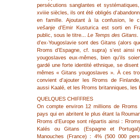
persécutions sanglantes et systématiques, 
xviiie siècles, ils ont été obligés d’abandon
en famille. Ajoutant à la confusion, le 
vešanje
d’Emir Kusturica est sorti en Fra
public, sous le titre...
Le Temps des Gitans
.
d’ex-Yougoslavie sont des Gitans (alors qu
Rroms d’Espagne, cf. supra) s’est ainsi
yougoslaves eux-mêmes, bien qu’ils soie
gardé une forte identité ethnique, se disent
mêmes « Gitans yougoslaves ». À ces troi
convient d’ajouter les Rroms de Finland
aussi Kaalé, et les Rroms britanniques, les
QUELQUES CHIFFRES
On compte environ 12 millions de Rroms 
pays qui en abritent le plus étant la Rouman
Rroms d’Europe sont répartis ainsi : Rroms
Kalés ou Gitans (Espagne et Portuga
Manouches (France) : 4% (500 000 pers