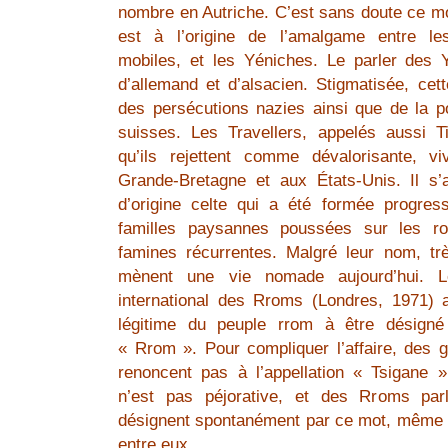
nombre en Autriche. C’est sans doute ce mo
est à l’origine de l’amalgame entre l
mobiles, et les Yéniches. Le parler des
d’allemand et d’alsacien. Stigmatisée, cett
des persécutions nazies ainsi que de la po
suisses. Les Travellers, appelés aussi T
qu’ils rejettent comme dévalorisante, v
Grande-Bretagne et aux États-Unis. Il s’a
d’origine celte qui a été formée progres
familles paysannes poussées sur les r
famines récurrentes. Malgré leur nom, tr
mènent une vie nomade aujourd’hui. 
international des Rroms (Londres, 1971) a
légitime du peuple rrom à être désign
« Rrom ». Pour compliquer l’affaire, des 
renoncent pas à l’appellation « Tsigane »,
n’est pas péjorative, et des Rroms pa
désignent spontanément par ce mot, même s’i
entre eux.