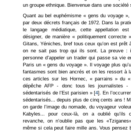
un groupe ethnique. Bienvenue dans une société 
Quant au bel euphémisme « gens du voyage », il
par deux décrets français de 1972. Dans la prati
le langage médiatique, cette appellation est
désigner, de manière « politiquement correcte
Gitans, Yéniches, bref tous ceux qu’on est prêt à
on ne sait pas trop qui ils sont. La preuve : i
personne d’appeler un trader qui passe sa vie 
Paris un « gens du voyage ». Il voyage plus qu
fantasmes sont bien ancrés et on les ressort à l
ces articles sur les Hornec, « parrains » du «
dépêche AFP - donc tous les journalistes - 
sédentarisés de l’Est parisien » [
4
]. En l’occurr
sédentarisés... depuis plus de cinq cents ans ! Ma
on garde l’image du nomade, du voyageur voleur.
Kabyles... pour ceux-là, on a oublié qu’ils 
revanche, on n’oublie pas que les «Tziganes»
même si cela peut faire mille ans. Vous pensez bi