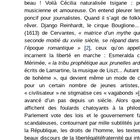
beau ! Voilà Cécilia naturalisée tsigane : pu
musicienne et amoureuse. On entend pleurer les
poncif pour journalistes. Quand il s’agit de folk
rêver. Django Reinhardt, le cirque Bouglione.
(1613) de Cervantes,
« matrice d’un mythe qu
seconde moitié du xviiie siècle, se répand dans l
l’époque romantique »
[
2
], ceux qu’on appel
incarnent la liberté en marche : Esmeralda
Mérimée,
« la tribu prophétique aux prunelles ar
écrits de Lamartine, la musique de Liszt... Autant
de bohème », qui devient même un mode de con
pour un certain nombre de jeunes artistes
« civilisateur » ne stigmatise ces « vagabonds »[
avancé d’un pas depuis un siècle. Alors qu
affichent des foulards chatoyants à la phil
Parlement vote des lois et le gouvernement fa
scandaleuses, contournant par mille subtilités j
la République, les droits de l’homme, les texte
beaux discours de la libertégalitéfraternité qui i