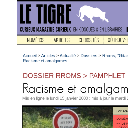
Accueil
>
Articles
>
Actualité
>
Dossiers
>
Rroms, "Gita
Racisme et amalgames
DOSSIER RROMS > PAMPHLET
Mis en ligne le lundi 19 janvier 2009 ; mis à jour le mardi
PAR
LÆT
DU MÊM
-
« Le r
une do