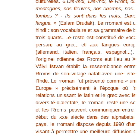
culturelles.
« Dis-moi, Dis-moi, le Rrom, où
montagnes, nos fleuves, nos champs, nos 
tombes ? - Ils sont dans les mots, Dan
langue. »
(Eslam Drudak). Le rromani est 
hindi : son vocabulaire et sa grammaire de 
trois quarts. Le reste est constitué de vo
persan, au grec, et aux langues euro
(allemand, italien, français, espagnol..
l’origine indienne des Rroms eut lieu au X
Vályi Istvan établit la ressemblance entr
Rroms de son village natal avec une lis
l’Inde. Le rromani fut présenté comme « un
Europe » précisément à l’époque où l’o
relations unissant le latin et le grec avec 
diversité dialectale, le rromani reste une 
et les Rroms peuvent communiquer entre 
début du xxe siècle dans des alphabets 
pays, le rromani dispose depuis 1990 d’
visant à permettre une meilleure diffusion d