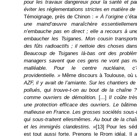
pour les travaux dangereux pour la santé et pa
éviter les réglementations strictes en matière de
Témoignage, près de Chinon :
« À l’origine c’ét
une maind’œuvre maraîchère essentiellement
n’embauche pas en direct ; elle a recours à une 
embaucher les Tsiganes. Mon cousin transporte
des fûts radioactifs ; il nettoie des choses dan
Beaucoup de Tsiganes là-bas ont des problèm
managers savent que ces gens ne vont pas mani
malléable. Pour le centre nucléaire, c
providentielle. »
Même discours à Toulouse, où 
AZF, il y avait de l’amiante. Sur les chantiers 
pollués, qui trouve-t-on au bout de la chaîne
comme ouvriers de démolition.
[...]
Il coûte trè
une protection efficace des ouvriers. Le bâtime
mafieuse en France. Les grosses sociétés sous-t
qui sous-traitent ellesmêmes. Au bout de la chaî
et les immigrés clandestins. »
[13] Pour les séd
est tout aussi forte. Prenons le Rrom idéal. I