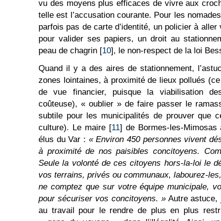
vu des moyens plus efficaces de vivre aux croch
telle est l’accusation courante. Pour les nomade
parfois pas de carte d’identité, un policier à aller 
pour valider ses papiers, un droit au stationn
peau de chagrin [
10
], le non-respect de la loi Bes
Quand il y a des aires de stationnement, l’astu
zones lointaines, à proximité de lieux pollués (ce
de vue financier, puisque la viabilisation de
coûteuse), « oublier » de faire passer le rama
subtile pour les municipalités de prouver que 
culture). Le maire [
11
] de Bormes-les-Mimosas a
élus du Var :
« Environ 450 personnes vivent déso
à proximité de nos paisibles concitoyens. Com
Seule la volonté de ces citoyens hors-la-loi le d
vos terrains, privés ou communaux, labourez-les,
ne comptez que sur votre équipe municipale, v
pour sécuriser vos concitoyens. »
Autre astuce, j
au travail pour le rendre de plus en plus restr