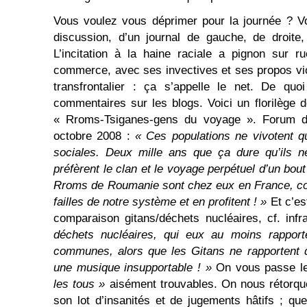
Vous voulez vous déprimer pour la journée ? V
discussion, d’un journal de gauche, de droite
L’incitation à la haine raciale a pignon sur 
commerce, avec ses invectives et ses propos viol
transfrontalier : ça s’appelle le net. De quoi
commentaires sur les blogs. Voici un florilège d
« Rroms-Tsiganes-gens du voyage ». Forum
octobre 2008 :
« Ces populations ne vivotent q
sociales. Deux mille ans que ça dure qu’ils ne
préfèrent le clan et le voyage perpétuel d’un bout
Rroms de Roumanie sont chez eux en France, con
failles de notre système et en profitent ! »
Et c’est
comparaison gitans/déchets nucléaires, cf. infr
déchets nucléaires, qui eux au moins rappor
communes, alors que les Gitans ne rapportent 
une musique insupportable ! »
On vous passe l
les tous »
aisément trouvables. On nous rétorque
son lot d’insanités et de jugements hâtifs ; qu