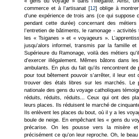
« gens du voyage » dans l’illégalité. Ainsi, u
commerce et à l’artisanat [
12
] oblige à montre
d’une expérience de trois ans (ce qui suppose 
pendant cette durée) concernant des métiers t
l’entretien de bâtiments, le ramonage - activité
les « Tsiganes » et « voyageurs ». L’apprentis
jusqu’alors informel, transmis par la famille et
Supérieure du Ramonage, voilà des métiers qu’i
d’exercer illégalement. Mêmes bâtons dans les
ambulants. En plus du fait qu’ils rencontrent de
pour tout bêtement pouvoir s’arrêter, il leur est 
trouver des étals libres sur les marchés. Le p
nationale des gens du voyage catholiques témoig
réduits, réduits, réduits... Ceux qui ont des 
leurs places. Ils réduisent le marché de cinquant
Ils enlèvent les places du bout, où il y a les voya
boule de neige. En empêchant les « gens du voya
précarise. On les pousse vers la misère et ve
précisément ce qu’on leur reproche. Oh, le beau c