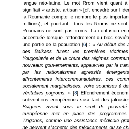
langue néo-latine. Le mot Rrom vient quant à 
signifiait « artiste, artisan » [cf. encadré sur l’id
la Roumanie compte le nombre le plus importan
millions), et pourtant : tous les Rroms ne son
Roumains ne sont pas rroms. La confusion entr
accentuée lorsque l’effondrement du bloc soviét
une partie de la population [
6
] :
« Au début des a
des Balkans furent les premières victimes
Yougoslavie et de la chute des régimes commun
nouveaux gouvernements, appauvries par la tran
par les nationalismes agressifs émergen
affrontements intercommunautaires, ces comm
socialement marginalisées, voire soumises à d
véritables pogroms. »
[
8
] Effondrement économi
subventions européennes suscitant des jalousie
Bulgares vivant sous le seuil de pauvreté
européenne met en place des programmes d
Tziganes, comme une assistance médicale grat
ne peuvent s’acheter des médicaments ou se cha