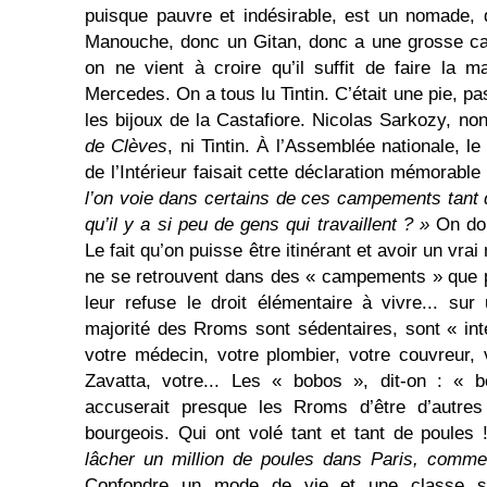
puisque pauvre et indésirable, est un nomade,
Manouche, donc un Gitan, donc a une grosse ca
on ne vient à croire qu’il suffit de faire la 
Mercedes. On a tous lu Tintin. C’était une pie, pa
les bijoux de la Castafiore. Nicolas Sarkozy, non 
de Clèves
, ni Tintin. À l’Assemblée nationale, le 
de l’Intérieur faisait cette déclaration mémorable
l’on voie dans certains de ces campements tant d
qu’il y a si peu de gens qui travaillent ? »
On doi
Le fait qu’on puisse être itinérant et avoir un vrai
ne se retrouvent dans des « campements » que p
leur refuse le droit élémentaire à vivre... sur 
majorité des Rroms sont sédentaires, sont « int
votre médecin, votre plombier, votre couvreur, 
Zavatta, votre... Les « bobos », dit-on : «
accuserait presque les Rroms d’être d’autre
bourgeois. Qui ont volé tant et tant de poule
lâcher un million de poules dans Paris, comme
Confondre un mode de vie et une classe soci