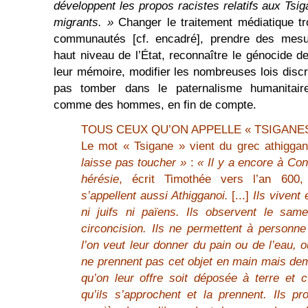
développent les propos racistes relatifs aux Ts
migrants. »
Changer le traitement médiatique t
communautés [cf. encadré], prendre des mesu
haut niveau de l’État, reconnaître le génocide d
leur mémoire, modifier les nombreuses lois discr
pas tomber dans le paternalisme humanitaire
comme des hommes, en fin de compte.
TOUS CEUX QU’ON APPELLE « TSIGANE
Le mot « Tsigane » vient du grec athigga
laisse pas toucher »
:
« Il y a encore à Con
hérésie
, écrit Timothée vers l’an 600,
s’appellent aussi Athigganoi.
[...]
Ils vivent
ni juifs ni païens. Ils observent le sa
circoncision. Ils ne permettent à personne
l’on veut leur donner du pain ou de l’eau, ou
ne prennent pas cet objet en main mais de
qu’on leur offre soit déposée à terre et c
qu’ils s’approchent et la prennent. Ils 