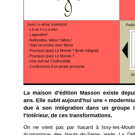
DANS LA MÊME RUBRIQUE
:
Publi
-
Là où il n’y a rien
-
Lagardère²
-
Nafissatou, tabou ! tabou !
-
Sept secondes avec Messi
-
Pourquoi (pas) Le Monde ? [texte intégral]
-
Pourquoi (pas) Le Monde ?
-
Une nuit sur Chatroulette
-
Confessions d’un pirate anonyme
Ar
La maison d’édition Masson existe depu
ans. Elle subit aujourd’hui une « modernis
due à son intégration dans un groupe in
l’intérieur, de ces transformations.
On ne vient pas par hasard à Issy-les-Moul
économique des Hauts-de-Seine après La Déf