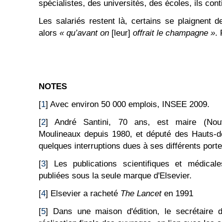
spécialistes, des universités, des écoles, ils con
Les salariés restent là, certains se plaignent d
alors
« qu’avant on
[leur]
offrait le champagne »
.
NOTES
[
1
] Avec environ 50 000 emplois, INSEE 2009.
[
2
] André Santini, 70 ans, est maire (Nouv
Moulineaux depuis 1980, et député des Hauts-d
quelques interruptions dues à ses différents portef
[
3
] Les publications scientifiques et médical
publiées sous la seule marque d'Elsevier.
[
4
] Elsevier a racheté
The Lancet
en 1991
[
5
] Dans une maison d'édition, le secrétaire d