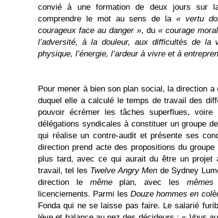
convié à une formation de deux jours sur la
comprendre le mot au sens de la
« vertu do
courageux face au danger »
, du
« courage moral
l’adversité, à la douleur, aux difficultés de la 
physique, l’énergie, l’ardeur à vivre et à entrepre
Pour mener à bien son plan social, la direction a
duquel elle a calculé le temps de travail des di
pouvoir écrémer les tâches superflues, voire i
délégations syndicales à constituer un groupe de
qui réalise un contre-audit et présente ses conc
direction prend acte des propositions du groupe
plus tard, avec ce qui aurait du être un proje
travail, tel les
Twelve Angry Men
de Sydney Lumet
direction le
même
plan, avec les
mêmes
licenciements. Parmi les
Douze hommes en colè
Fonda qui ne se laisse pas faire. Le salarié fur
lève et balance au nez des décideurs :
« Vous au