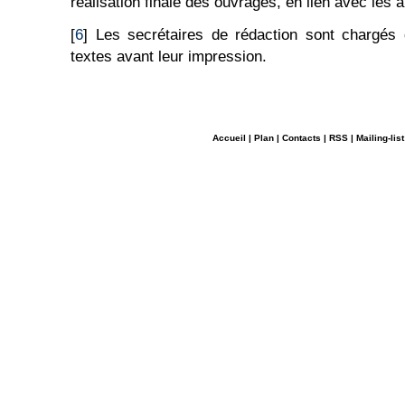
réalisation finale des ouvrages, en lien avec les a
[
6
] Les secrétaires de rédaction sont chargés
textes avant leur impression.
Accueil
|
Plan
|
Contacts
|
RSS
|
Mailing-list