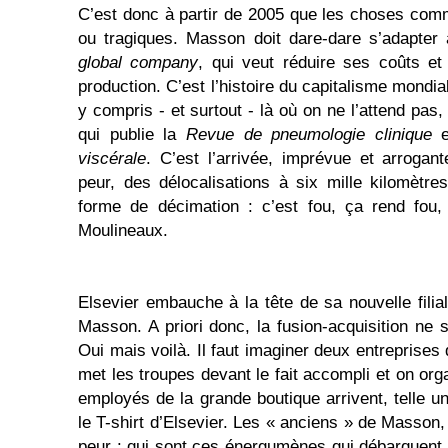
C’est donc à partir de 2005 que les choses com
ou tragiques. Masson doit dare-dare s’adapte
global company
, qui veut réduire ses coûts e
production. C’est l’histoire du capitalisme mondiali
y compris - et surtout - là où on ne l’attend pas
qui publie la
Revue de pneumologie clinique
e
viscérale
. C’est l’arrivée, imprévue et arroga
peur, des délocalisations à six mille kilomètr
forme de décimation : c’est fou, ça rend fou,
Moulineaux.
Elsevier embauche à la tête de sa nouvelle filia
Masson. A priori donc, la fusion-acquisition ne 
Oui mais voilà. Il faut imaginer deux entreprises 
met les troupes devant le fait accompli et on org
employés de la grande boutique arrivent, telle u
le T-shirt d’Elsevier. Les « anciens » de Masson, 
peur : qui sont ces énergumènes qui débarquent