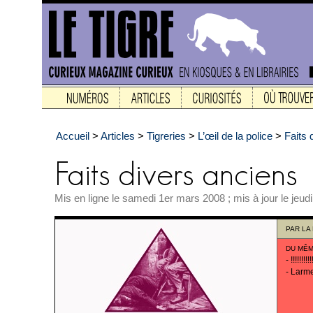
Accueil
>
Articles
>
Tigreries
>
L’œil de la police
>
Faits 
Mis en ligne le samedi 1er mars 2008 ; mis à jour le jeud
PAR
LA
DU MÊM
-
!!!!!!!!!!
-
Larm