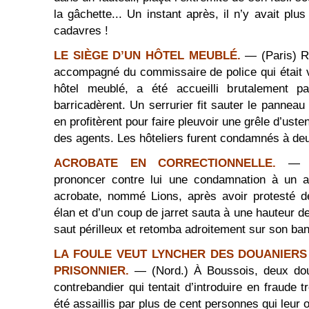
la gâchette... Un instant après, il n’y avait pl
cadavres !
LE SIÈGE D’UN HÔTEL MEUBLÉ.
— (Paris) Ru
accompagné du commissaire de police qui était 
hôtel meublé, a été accueilli brutalement p
barricadèrent. Un serrurier fit sauter le panneau
en profitèrent pour faire pleuvoir une grêle d’ust
des agents. Les hôteliers furent condamnés à de
ACROBATE EN CORRECTIONNELLE.
— (
prononcer contre lui une condamnation à un a
acrobate, nommé Lions, après avoir protesté d
élan et d’un coup de jarret sauta à une hauteur d
saut périlleux et retomba adroitement sur son ban
LA FOULE VEUT LYNCHER DES DOUANIERS
PRISONNIER.
— (Nord.) À Boussois, deux dou
contrebandier qui tentait d’introduire en fraude t
été assaillis par plus de cent personnes qui leur o