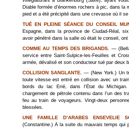
villégiaturant à Blankenburg (Saxe), ayant voul
Diable formée d’énormes rochers à pic, dans la
pied et a été précipité dans une crevasse où il se 
TUÉ EN PLEINE SÉANCE DU CONSEIL MUN
Espagne, dans la province de Ciudad-Réal, s
avoir pénétré dans la salle où était le conseil, on
COMME AU TEMPS DES BRIGANDS.
— (Bella
service entre Saint-Sulpice-les-Feuilles et Cr
armée, dévalisé et son conducteur tué par deux b
COLLISION SANGLANTE.
— (New York.) Un tr
toute vitesse est entré en collision avec un tra
bords du lac Erié, dans l’État du Michigan.
chargement de pétrole contenu dans l’un des trai
feu au train de voyageurs. Vingt-deux personne
blessées.
UNE FAMILLE D’ARABES ENSEVELIE 
(Constantine.) À la suite du mauvais temps qui 