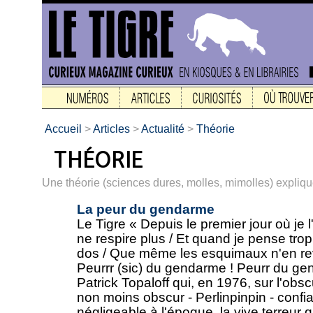
Accueil
>
Articles
>
Actualité
>
Théorie
Une théorie (sciences dures, molles, mimolles) expliqu
La peur du gendarme
Le Tigre « Depuis le premier jour où je l'
ne respire plus / Et quand je pense trop, 
dos / Que même les esquimaux n'en revie
Peurrr (sic) du gendarme ! Peurr du gend
Patrick Topaloff qui, en 1976, sur l'obs
non moins obscur - Perlinpinpin - confia
négligeable à l'époque, la vive terreur qu