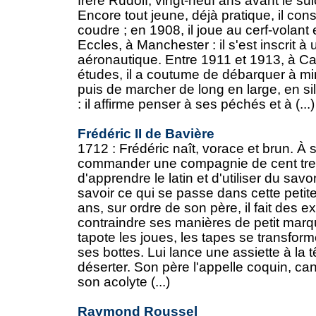
frère Rudolf, vingt-neuf ans avant le sui
Encore tout jeune, déjà pratique, il con
coudre ; en 1908, il joue au cerf-vola
Eccles, à Manchester : il s'est inscrit à
aéronautique. Entre 1911 et 1913, à Ca
études, il a coutume de débarquer à mi
puis de marcher de long en large, en s
: il affirme penser à ses péchés et à (...)
Frédéric II de Bavière
1712 : Frédéric naît, vorace et brun. À s
commander une compagnie de cent trent
d'apprendre le latin et d'utiliser du sav
savoir ce qui se passe dans cette petit
ans, sur ordre de son père, il fait des 
contraindre ses manières de petit marqu
tapote les joues, les tapes se transforme
ses bottes. Lui lance une assiette à la t
déserter. Son père l'appelle coquin, canai
son acolyte (...)
Raymond Roussel