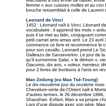
Machiavel a très envie de baiser, envie
femme « aux cuisses molles et au con h
bouche ressemblait à celle de Laurent d
Leonard de Vinci
1452 : Léonard naît à Vinci. Léonard de 
vocabulaire ; il apprend les mots « ardu
puis il se met au latin, conjuguant co
petit carnet amo amas amt. Le 23 avril
commence ce livre et recommence le 
pour son cavallo, Leonard prend Le Sici
Galleazo de Sanseverino. Le jour de la 
qu'il surnomme Salaï, « le démon », vient
Giacomo, dix ans, « voleur, menteur, têt
pour 2 livres de bonbons à l'anis en rev
Mao Zedong (ou Mao Tsé-Toung)
Le dix-neuvième jour du onzième mois 
Chevelure-ointe-de-l'Orient naît à Mon
d'autres termes, le 26 décembre 1896, 
Shaoshan. Enfant, Mao a sa propre cham
Lors d'une dispute avec son père, Mao