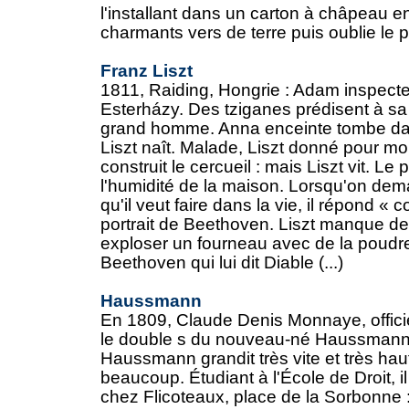
l'installant dans un carton à châpeau 
charmants vers de terre puis oublie le p
Franz Liszt
1811, Raiding, Hongrie : Adam inspect
Esterházy. Des tziganes prédisent à s
grand homme. Anna enceinte tombe dan
Liszt naît. Malade, Liszt donné pour mor
construit le cercueil : mais Liszt vit. L
l'humidité de la maison. Lorsqu'on dema
qu'il veut faire dans la vie, il répond «
portrait de Beethoven. Liszt manque de 
exploser un fourneau avec de la poudre
Beethoven qui lui dit Diable (...)
Haussmann
En 1809, Claude Denis Monnaye, officier
le double s du nouveau-né Haussmann e
Haussmann grandit très vite et très haut
beaucoup. Étudiant à l'École de Droit, i
chez Flicoteaux, place de la Sorbonne :