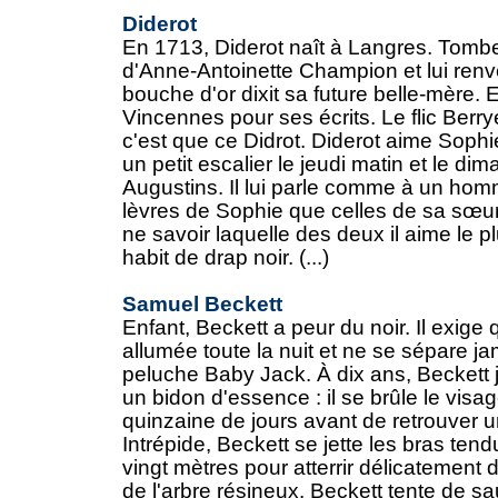
Diderot
En 1713, Diderot naît à Langres. Tomb
d'Anne-Antoinette Champion et lui renv
bouche d'or dixit sa future belle-mère.
Vincennes pour ses écrits. Le flic Berrye
c'est que ce Didrot. Diderot aime Sophie 
un petit escalier le jeudi matin et le di
Augustins. Il lui parle comme à un homm
lèvres de Sophie que celles de sa sœur 
ne savoir laquelle des deux il aime le pl
habit de drap noir. (...)
Samuel Beckett
Enfant, Beckett a peur du noir. Il exige 
allumée toute la nuit et ne se sépare j
peluche Baby Jack. À dix ans, Beckett 
un bidon d'essence : il se brûle le visa
quinzaine de jours avant de retrouver 
Intrépide, Beckett se jette les bras ten
vingt mètres pour atterrir délicatemen
de l'arbre résineux. Beckett tente de s