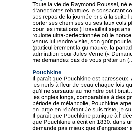
Toute la vie de Raymond Roussel, né e
d'anecdotes rebattues le consacrant c
ses repas de la journée pris à la suite l'
porter ses chemises ou ses faux cols pl
pour les imitations (il travaillait sept an
roulotte ultra-perfectionnée où le nonc
venus lui rendre visite, son goût pour le
(particulièrement la guimauve, la panad
admiration pour Jules Verne (« Deman
me demandez pas de vous prêter un (..
Pouchkine
Il paraît que Pouchkine est paresseux. 
les nerfs à fleur de peau chaque fois qu'i
qu'il ne sursaute au moindre petit bruit.
les ongles longs, comparables à des griff
période de mélancolie, Pouchkine arp
en large en répétant Je suis triste, je sui
Il paraît que Pouchkine panique à l'idée d'
que Pouchkine a écrit en 1830, dans une
demande pas mieux que d'engraisser et d