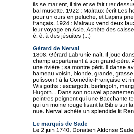
ils se marient, il tire et se fait tirer de
bal musette. 1922 : Malraux écrit Les hé
pour un ours en peluche, et Lapins pn
français. 1924 : Malraux vend deux fau
leur voyage en Asie. Achète des caisse
è, ê, à des jésuites (...)
Gérard de Nerval
1808. Gérard Labrunie naît. Il joue dans
champ appartenant à son grand-père. A 
une rivière ; sa montre périt. Il danse av
hameau voisin, blonde, grande, grasse, b
polisson ! à la Comédie-Française et r
Wisigoths : escargoth, berlingoth, marig
Hugoth... Dans son nouvel appartement
peintres peignent qui une Bacchante ten
qui un moine rouge lisant la Bible sur
nue. Nerval achète un splendide lit Rena
Le marquis de Sade
Le 2 juin 1740, Donatien Aldonse Sade 