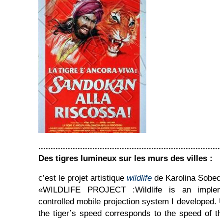
..........................................................................
Des tigres lumineux sur les murs des villes :
c’est le projet artistique
wildlife
de Karolina Sobec
«WILDLIFE PROJECT :Wildlife is an implem
controlled mobile projection system I developed.
the tiger’s speed corresponds to the speed of 