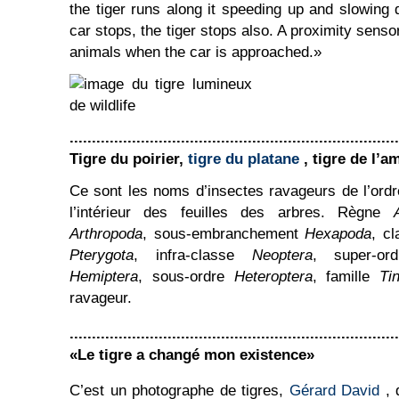
the tiger runs along it speeding up and slowing 
car stops, the tiger stops also. A proximity sens
animals when the car is approached.»
..........................................................................
Tigre du poirier,
tigre du platane
, tigre de l’a
Ce sont les noms d’insectes ravageurs de l’ord
l’intérieur des feuilles des arbres. Règne
Arthropoda
, sous-embranchement
Hexapoda
, c
Pterygota
, infra-classe
Neoptera
, super-o
Hemiptera
, sous-ordre
Heteroptera
, famille
Tin
ravageur.
..........................................................................
«Le tigre a changé mon existence»
C’est un photographe de tigres,
Gérard David
, q