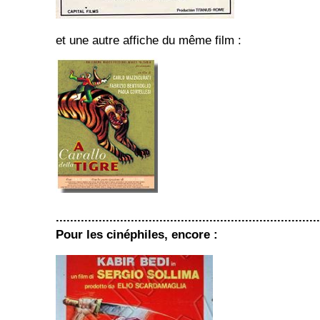
et une autre affiche du même film :
..........................................................................
Pour les cinéphiles, encore :