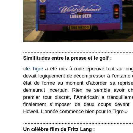
..........................................................................
Similitudes entre la presse et le golf :
«
le Tigre
a été mis à rude épreuve tout au long
devait logiquement de décompresser à l’entame 
état de forme au moment d’aborder sa reprise 
demeurait incertain. Rien ne semble avoir c
premier tour discret, l’Américain a tranquille
finalement s’imposer de deux coups devant 
Howell. L’année commence bien pour le Tigre.»
.
.........................................................................
Un célèbre film de Fritz Lang :