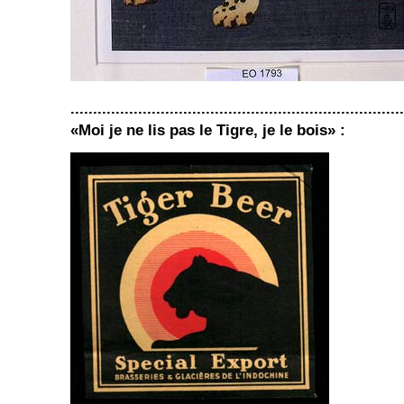
..........................................................................
«Moi je ne lis pas le Tigre, je le bois» :