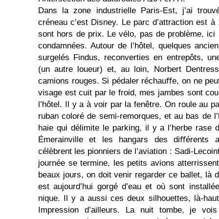
Dans la zone industrielle Paris-Est, j’ai trouvé
créneau c’est Disney. Le parc d’attraction est à
sont hors de prix. Le vélo, pas de problème, ici
con­dam­nées. Autour de l’hôtel, quelques anci
surgelés Findus, reconverties en entrepôts, un
(un autre loueur) et, au loin, Norbert Dentres
camions rouges. Si pédaler réchauﬀe, on ne peu
visage est cuit par le froid, mes jambes sont co
l’hôtel. Il y a à voir par la fenêtre. On roule au p
ruban coloré de semi-remorques, et au bas de l’h
haie qui délimite le parking, il y a l’herbe ras
Émerainville et les hangars des diﬀé­rents 
célèbrent les pionniers de l’aviation : Sadi-Lecoi
journée se termine, les petits avions atterrissen
beaux jours, on doit venir regarder ce ballet, là
est aujourd’hui gorgé d’eau et où sont install
nique. Il y a aussi ces deux silhouettes, là-haut
Impression d’ailleurs. La nuit tombe, je vo