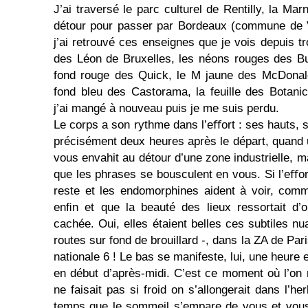
J’ai traversé le parc culturel de Rentilly, la Mar
détour pour passer par Bordeaux (commune de Vil
j’ai retrouvé ces enseignes que je vois depuis tr
des Léon de Bruxelles, les néons rouges des Bu
fond rouge des Quick, le M jaune des McDonald’
fond bleu des Castorama, la feuille des Botani
j’ai mangé à nouveau puis je me suis perdu.
Le corps a son rythme dans l’eﬀort : ses hauts, s
précisément deux heures après le départ, quand 
vous envahit au détour d’une zone industrielle, mal
que les phrases se bousculent en vous. Si l’eﬀort
reste et les endomorphines aident à voir, comme
enﬁn et que la beauté des lieux ressortait d’o
cachée. Oui, elles étaient belles ces subtiles n
routes sur fond de brouillard -, dans la ZA de Pari
nationale 6 ! Le bas se manifeste, lui, une heure
en début d’après-midi. C’est ce moment où l’on m
ne faisait pas si froid on s’allongerait dans l’he
temps que le sommeil s’empare de vous et vous 