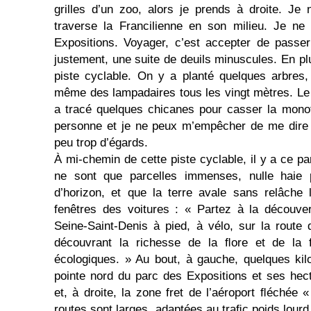
grilles d’un zoo, alors je prends à droite. Je n
traverse la Francilienne en son milieu. Je ne 
Expositions. Voyager, c’est accepter de passer
justement, une suite de deuils minuscules. En plus
piste cyclable. On y a planté quelques arbres,
même des lampadaires tous les vingt mètres. Le
a tracé quelques chicanes pour casser la monoto
personne et je ne peux m’empêcher de me dire qu
peu trop d’égards.
À mi-chemin de cette piste cyclable, il y a ce p
ne sont que parcelles immenses, nulle haie p
d’horizon, et que la terre avale sans relâche 
fenêtres des voitures : « Partez à la découve
Seine-Saint-Denis à pied, à vélo, sur la rout
découvrant la richesse de la ﬂore et de la 
écologiques. » Au bout, à gauche, quelques kilo
pointe nord du parc des Expositions et ses hec
et, à droite, la zone fret de l’aéroport ﬂéchée 
routes sont larges, adaptées au traﬁc poids lourd