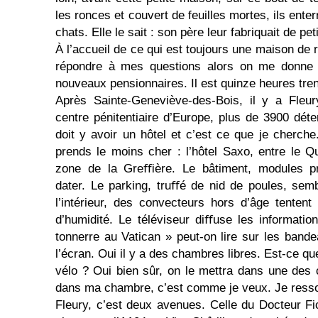
les ronces et couvert de feuilles mortes, ils enter
chats. Elle le sait : son père leur fabriquait de pet
À l’accueil de ce qui est toujours une maison de r
répondre à mes questions alors on me donne 
nouveaux pensionnaires. Il est quinze heures tren
Après Sainte-Geneviève-des-Bois, il y a Fleur
centre pénitentiaire d’Europe, plus de 3900 déte
doit y avoir un hôtel et c’est ce que je cherch
prends le moins cher : l’hôtel Saxo, entre le Q
zone de la Greﬃère. Le bâtiment, modules p
dater. Le parking, truﬀé de nid de poules, sem
l’intérieur, des convecteurs hors d’âge tenten
d’humidité. Le téléviseur diﬀuse les informati
tonnerre au Vatican » peut-on lire sur les band
l’écran. Oui il y a des chambres libres. Est-ce q
vélo ? Oui bien sûr, on le mettra dans une de
dans ma chambre, c’est comme je veux. Je resso
Fleury, c’est deux avenues. Celle du Docteur Fi