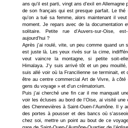
ans qu’il est parti, vingt ans d’exil en Allemagne
de son français qui est presque parfait. Le thé 
qu’on a tué sa femme, alors maintenant il veut
moment. Je repars avec de la documentation et 
solitaire. Petite rue d’Auvers-sur-Oise, es
aujourd’hui ?
Après j’ai roulé, vite, un peu comme quand un
est juste là. Les yeux rivés sur la cime, indiﬀér
veut vaincre la montagne, si petite soit-el
Himalaya. J’y suis arrivé tôt et un peu mouillé
suis allé voir où la Francilienne se terminait, et
être au centre commercial Art de Vivre, à côté 
gens du voyage » et d’un crématorium.
Puis j’ai cherché une ﬁn car il me manquait une 
voir les écluses au bord de l’Oise, ai visité une 
des Chennevières à Saint-Ouen-l’Aumône. Il y aur
des portes à pousser et des bancs où s’asseoir,
chez soi, mettre un point au bout de ce voyage a
gare de Saint-Ouen-l’Aumône-Quartier de l’église