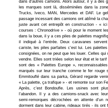
dans d’autres camions. Alors autour, il y a des 
les marques sont là, disséminées dans la zone
Trucks, Iveco, MAN, Mercedes et DAF. Le gel 
passage incessant des camions ont abîmé la cha
juste avant cet entrepôt en construction - « ici
courses : Chronodrive » - où pour le moment le
dans la boue, il y a ces piles de palettes magni­ﬁ
il indiqué à l’entrée. Deux caravanes serven
cariste, les piles parfaites c’est lui. Les palett
consignées, on ne peut que les louer. Celles qui
vendre. Elles sont triées selon leur état et le tar
sont des « Palettes Europe », reconnaissabl
marqués sur leur tranche comme le fer rouge s
Emmitouﬂé dans sa parka, Gérard regarde venir 
« La palette, ça traﬁque » - et remonte sur son F
Après, c’est Bondouﬂe. Les usines sont plus
l’abandon. Il y a des camions-snack avec leur
semi-remorques décrochées en attente d’un r
dorment dans leur cabine, rideaux tirés - ils ont f