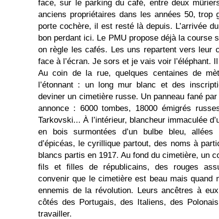
face, sur le parking du café, entre deux mûrier
anciens propriétaires dans les années 50, trop
porte cochère, il est resté là depuis. L’arrivée d
bon perdant ici. Le PMU propose déjà la course s
on règle les cafés. Les uns repartent vers leur c
face à l’écran. Je sors et je vais voir l’éléphant. I
Au coin de la rue, quelques centaines de mèt
l’étonnant : un long mur blanc et des inscripti
deviner un cimetière russe. Un panneau fané par l
annonce : 6000 tombes, 18000 émigrés russes
Tarkovski... À l’intérieur, blancheur immaculée d’
en bois surmontées d’un bulbe bleu, allées 
d’épicéas, le cyrillique partout, des noms à par
blancs partis en 1917. Au fond du cimetière, un 
ﬁls et ﬁlles de républicains, des rouges ass
convenir que le cimetière est beau mais quand 
ennemis de la révolution. Leurs ancêtres à eux
côtés des Portugais, des Italiens, des Polonai
travailler.