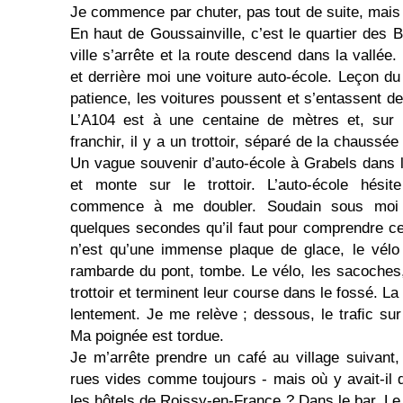
Je commence par chuter, pas tout de suite, mais 
En haut de Goussainville, c’est le quartier des 
ville s’arrête et la route descend dans la vallée.
et derrière moi une voiture auto-école. Leçon du
patience, les voitures poussent et s’entassent de
L’A104 est à une centaine de mètres et, sur 
franchir, il y a un trottoir, séparé de la chaussé
Un vague souvenir d’auto-école à Grabels dans l’
et monte sur le trottoir. L’auto-école hésit
commence à me doubler. Soudain sous moi
quelques secondes qu’il faut pour comprendre ce q
n’est qu’une immense plaque de glace, le vélo
rambarde du pont, tombe. Le vélo, les sacoches,
trottoir et terminent leur course dans le fossé. L
lentement. Je me relève ; dessous, le traﬁc sur 
Ma poignée est tordue.
Je m’arrête prendre un café au village sui­vant
rues vides comme toujours - mais où y avait-il
les hôtels de Roissy-en-France ? Dans le bar, Le