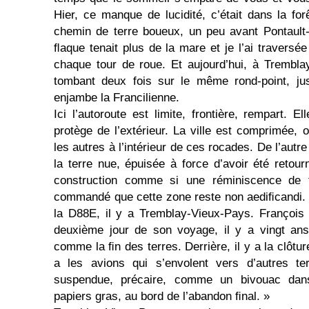
Hier, ce manque de lucidité, c’était dans la f
chemin de terre boueux, un peu avant Pontault
ﬂaque tenait plus de la mare et je l’ai traversé
chaque tour de roue. Et aujourd’hui, à Trembla
tombant deux fois sur le même rond-point, jus
enjambe la Francilienne.
Ici l’autoroute est limite, frontière, rempart. El
protège de l’extérieur. La ville est comprimée, 
les autres à l’intérieur de ces rocades. De l’autr
la terre nue, épuisée à force d’avoir été retour
construction comme si une réminiscence de t
commandé que cette zone reste non aediﬁcandi. 
la D88E, il y a Trem­blay-Vieux-Pays. François
deuxième jour de son voyage, il y a vingt ans
comme la ﬁn des terres. Derrière, il y a la clôture,
a les avions qui s’envolent vers d’autres ter
suspendue, précaire, comme un bivouac dan
papiers gras, au bord de l’abandon ﬁnal. »