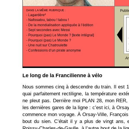
DANS LA MÊME RUBRIQUE
:
Publi
-
Lagardère²
-
Nafissatou, tabou ! tabou !
-
De la mondialisation appliquée à l’édition
-
Sept secondes avec Messi
-
Pourquoi (pas) Le Monde ? [texte intégral]
-
Pourquoi (pas) Le Monde ?
-
Une nuit sur Chatroulette
-
Confessions d’un pirate anonyme
Ar
Le long de la Francilienne à vélo
Nous sommes cinq à descendre du train. Il est 10
quai parfaitement rectiligne, la température extér
ne pleut pas. Derrière moi PLAN 28, mon RER, 
les dernières gares de la ligne : c’est ici, à Ors
commence mon voyage. À Orsay-Ville, François 
bout du sien. C’était il y a plus de vingt ans, 
Roissy-Charles-de-Gaulle, à l’autre bout de la l