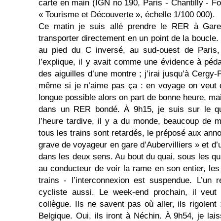
carte en main (IGN no 190, Paris - Chan­tilly - F
« Tou­risme et Découverte », échelle 1/100 000).
Ce matin je suis allé prendre le RER à Gare
transporter directement en un point de la boucle. 
au pied du C inversé, au sud-ouest de Paris
l’explique, il y avait comme une évidence à péda
des aiguilles d’une montre ; j’irai jusqu’à Cergy-
même si je n’aime pas ça : en voyage on veut q
longue possible alors on part de bonne heure, m
dans un RER bondé. À 9h15, je suis sur le qu
l’heure tardive, il y a du monde, beaucoup de 
tous les trains sont retardés, le préposé aux ann
grave de voyageur en gare d’Aubervilliers » et d’u
dans les deux sens. Au bout du quai, sous les qu
au conducteur de voir la rame en son entier, les
trains - l’intercon­nexion est suspendue. L’un
cycliste aussi. Le week-end prochain, il veut
collègue. Ils ne savent pas où aller, ils rigolen
Belgique. Oui, ils iront à Néchin. À 9h54, je lai