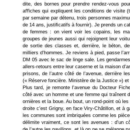
dite, des bornes pour prendre rendez-vous pour 
aﬃches qui expliquent les conditions de visite (
par semaine par détenu, trois personnes maximu
de 14 ans, justiﬁcatifs à fournir). Je prends un 
de femmes : on vient voir les copains, les mar
groupes de jeunes aussi qui rejoignent leur voi
de sortie des classes et, derrière, le béton, 
milliers d’hommes. Je reviens à pied, passe l’arr
DM 05 avec le sac de linge sale. Les gendarmes 
allers-retours entre leur caserne et la maison d
prisons, de l’autre côté de l’ave­nue, derrière le
(« Réserve foncière. Ministère de la Jus­tice ») et
Plus tard, je remonte l’avenue du Docteur Fich
côté avec un homme et une femme qui traînent d
ornières et la boue. Au bout, un rond-point où les 
droite c’est Grigny, en face Viry-Châtillon, et 
les com­munes sont imbriquées comme les pièces
délimite vrai­ment, ce sont les avenues : d’un 
de l’autre les pavillons, et là on ne se mélange p