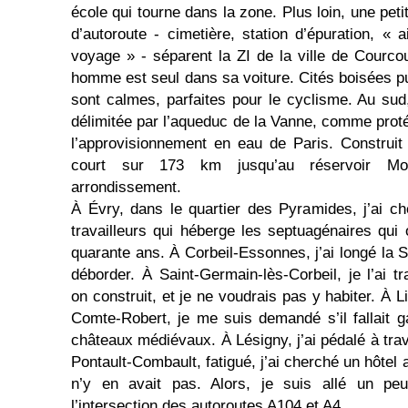
école qui tourne dans la zone. Plus loin, une petit
d’autoroute - cimetière, station d’épuration, « 
voyage » - séparent la ZI de la ville de Courco
homme est seul dans sa voiture. Cités boisées pu
sont calmes, parfaites pour le cyclisme. Au sud,
délimitée par l’aqueduc de la Vanne, comme proté
l’approvisionnement en eau de Paris. Construit 
court sur 173 km jusqu’au réservoir Mo
arrondissement.
À Évry, dans le quartier des Pyramides, j’ai c
travailleurs qui héberge les septuagénaires qui on
quarante ans. À Corbeil-Essonnes, j’ai longé la Se
déborder. À Saint-Germain-lès-Corbeil, je l’ai t
on construit, et je ne voudrais pas y habiter. À Li
Comte-Robert, je me suis demandé s’il fallait g
châteaux médiévaux. À Lésigny, j’ai pédalé à tra
Pontault-Combault, fatigué, j’ai cherché un hôtel a
n’y en avait pas. Alors, je suis allé un pe
l’intersection des autoroutes A104 et A4.