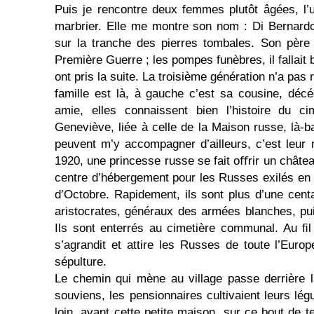
Puis je rencontre deux femmes plutôt âgées, l’un
marbrier. Elle me montre son nom : Di Bernardo
sur la tranche des pierres tombales. Son père 
Première Guerre ; les pompes funèbres, il fallait 
ont pris la suite. La troisième génération n’a pas 
famille est là, à gauche c’est sa cousine, déc
amie, elles connaissent bien l’histoire du ci
Geneviève, liée à celle de la Maison russe, là-ba
peuvent m’y accompagner d’ailleurs, c’est leur
1920, une princesse russe se fait oﬀrir un châtea
centre d’hébergement pour les Russes exilés en 
d’Octobre. Rapidement, ils sont plus d’une centain
aristocrates, généraux des armées blanches, pui
Ils sont enterrés au cimetière communal. Au ﬁl
s’agrandit et attire les Russes de toute l’Europ
sépulture.
Le chemin qui mène au village passe derrière 
souviens, les pensionnaires cultivaient leurs lé
loin, avant cette petite maison, sur ce bout de t