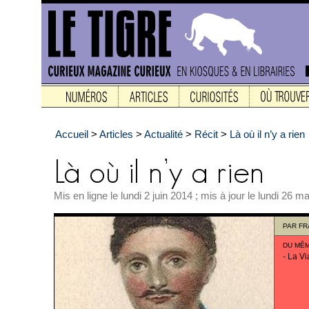
Accueil
>
Articles
>
Actualité
>
Récit
>
Là où il n’y a rien
Mis en ligne le lundi 2 juin 2014 ; mis à jour le lundi 26 m
PAR
FR
DU MÊ
-
La Vi