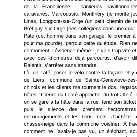
de la Francilienne : banlieues pavillonnair
caravanes. Marcoussis, Montlhéry (je monte jus
Linas, Longpont-sur-Orge (un petit chemin de ter
Brétigny-sur-Orge (des collégiens dans une cour 
Pâté (cet homme dans son garage, le premier à 
pour ma gourde), partout cette quiétude. Rien n
ce moment, l’évidence même : je vais trop vite et 
avec ces kilomètres déjà parcourus, d’avoir dil
Ralentir, s’arrêter sans attendre.
Là, un café, poser le vélo contre la façade et y
de Liers, commune de Sainte-Geneviève-des-
chinois et les clients me tournent le dos, regards
bêtes : l’heure du tiercé approche, du trot attelé.
on se gare à la hâte dans la rue, tend son ticket 
puis le silence des premiers hectomètre
encouragements et les bons mots. J’achète L
chasse-neige dans la commune voisine). À trave
comment ne l’avais-je pas vu, un éléphant, sc