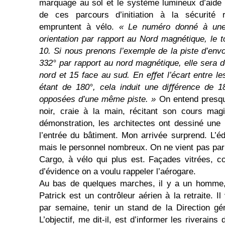
marquage au sol et le système lumineux d’aide à 
de ces parcours d’initiation à la sécurité 
empruntent à vélo.
« Le numéro donné à une 
orientation par rapport au Nord magnétique, le t
10. Si nous prenons l’exemple de la piste d’envo
332° par rapport au nord magnétique, elle sera
nord et 15 face au sud. En eﬀet l’écart entre le
étant de 180°, cela induit une diﬀérence de 1
opposées d’une même piste. »
On entend presque
noir, craie à la main, récitant son cours magi
démonstration, les architectes ont dessiné une 
l’entrée du bâtiment. Mon arrivée surprend. L’éd
mais le personnel nombreux. On ne vient pas par
Cargo, à vélo qui plus est. Façades vitrées, c
d’évi­­dence on a voulu rappeler l’aérogare.
Au bas de quelques marches, il y a un homme, 
Patrick est un contrôleur aérien à la retraite. I
par semaine, tenir un stand de la Direction géné
L’objectif, me dit-il, est d’informer les riverain