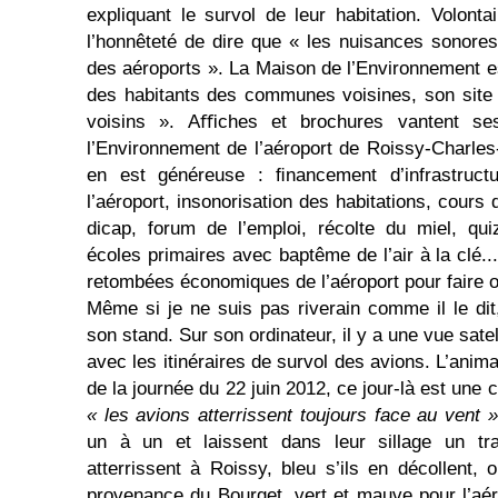
expliquant le survol de leur habitation. Volont
l’honnêteté de dire que « les nuisances sonore
des aéroports ». La Maison de l’En­vironnement e
des habitants des com­munes voisines, son site I
voisins ». Aﬃches et brochures vantent se
l’Environnement de l’aéroport de Roissy-Charles-
en est généreuse : ﬁ­nancement d’infrastructu
l’aéroport, insono­risation des habitations, cours
dicap, forum de l’emploi, récolte du miel, qu
écoles primaires avec baptême de l’air à la clé...
retombées économiques de l’aéroport pour faire o
Même si je ne suis pas riverain comme il le di
son stand. Sur son ordinateur, il y a une vue satel
avec les itinéraires de survol des avions. L’anim
de la journée du 22 juin 2012, ce jour-là est une 
« les avions atterrissent toujours face au vent »
un à un et laissent dans leur sillage un trai
atterrissent à Roissy, bleu s’ils en décollent, 
provenance du Bourget, vert et mauve pour l’aér