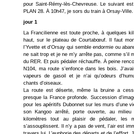
pour Saint-Rémy-lès-Chevreuse. Le suivant est
PLAN 28. À 10h47, je sors du train à Orsay-Ville.
jour 1
La Francilienne est toute proche, à quelques ki
haut, sur le plateau de Courtabœuf. Il faut mont
l’Yvette et d’Orsay qui semble endormie ou aban
ne sait trop et je ne m’y arrête pas, comme s’il me
du RER. Et puis pédaler réchauﬀe. À peine renc
N104, ma route s’enfonce dans les bois. J’ava
vapeurs de gasoil et je n’ai qu’odeurs d’humu
chants d’oiseaux.
La route est déserte, même la bruine a cessé
presque la France profonde. Succession d’imag
pour les apéritifs Dubonnet sur les murs d’une vie
son Kangoo arrêté, porte ouverte, au milieu 
kilomètres tout au plaisir de pédaler, les
s’assouplissent. Il n’y a pas de vent, l’air est im
travers lui. L’euphorie des départs et de l’eﬀort. 