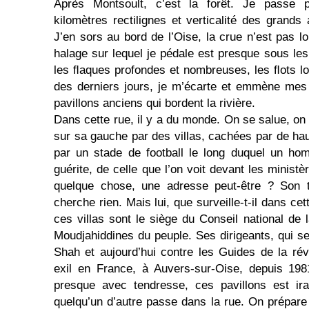
Après Montsoult, c’est la forêt. Je passe p
kilomètres rectilignes et verticalité des grands
J’en sors au bord de l’Oise, la crue n’est pas l
halage sur lequel je pédale est presque sous les
les ﬂaques profondes et nombreuses, les ﬂots l
des derniers jours, je m’écarte et emmène mes 
pavillons anciens qui bordent la rivière.
Dans cette rue, il y a du monde. On se salue, on
sur sa gauche par des villas, cachées par de hau
par un stade de football le long duquel un ho
guérite, de celle que l’on voit devant les minist
quelque chose, une adresse peut-être ? Son 
cherche rien. Mais lui, que surveille-t-il dans cet
ces villas sont le siège du Conseil national de 
Moudjahiddines du peuple. Ses dirigeants, qui se
Shah et aujourd’hui contre les Guides de la rév
exil en France, à Auvers-sur-Oise, depuis 19
presque avec tendresse, ces pavillons est ir
quelqu’un d’autre passe dans la rue. On prépare u