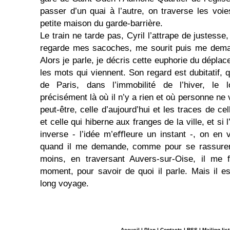
passer d’un quai à l’autre, on traverse les voie
petite maison du garde-barrière.
Le train ne tarde pas, Cyril l’attrape de jus­tesse
regarde mes sacoches, me sourit puis me deman
Alors je parle, je décris cette euphorie du déplac
les mots qui viennent. Son regard est dubitatif, q
de Paris, dans l’immobilité de l’hiver, le 
précisément là où il n’y a rien et où personne ne 
peut-être, celle d’aujourd’hui et les traces de cell
et celle qui hiberne aux franges de la ville, et si l
inverse - l’idée m’eﬄeure un ins­tant -, on en v
quand il me demande, comme pour se rassurer,
moins, en traversant Au­vers-sur-Oise, il me 
moment, pour savoir de quoi il parle. Mais il es
long voyage.
Accueil
|
Plan
|
Contacts
|
RSS
|
Mailing-list