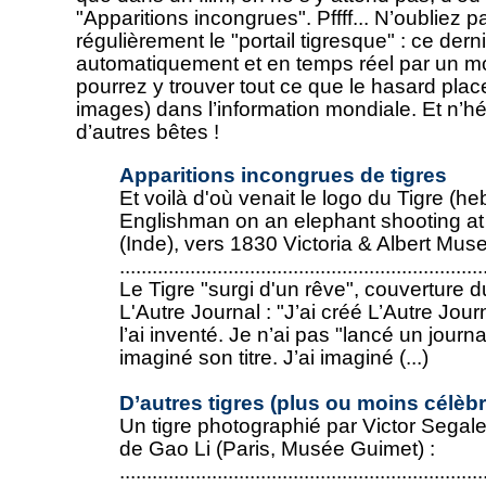
"Apparitions incongrues". Pffff... N’oubliez pas
régulièrement le "portail tigresque" : ce derni
automatiquement et en temps réel par un m
pourrez y trouver tout ce que le hasard place
images) dans l’information mondiale. Et n’h
d’autres bêtes !
Apparitions incongrues de tigres
Et voilà d'où venait le logo du Tigre (h
Englishman on an elephant shooting at a
(Inde), vers 1830 Victoria & Albert Mu
...................................................................
Le Tigre "surgi d'un rêve", couverture
L'Autre Journal : "J’ai créé L’Autre Jo
l’ai inventé. Je n’ai pas "lancé un journal"
imaginé son titre. J’ai imaginé (...)
D’autres tigres (plus ou moins célèb
Un tigre photographié par Victor Segalen
de Gao Li (Paris, Musée Guimet) :
...................................................................