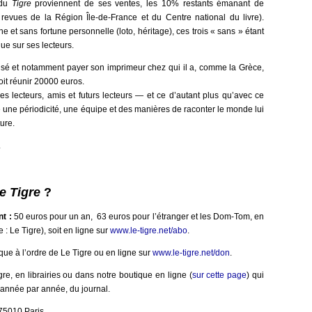
 du
Tigre
proviennent de ses ventes, les 10% restants émanant de
revues de la Région Île-de-France et du Centre national du livre).
 et sans fortune personnelle (loto, héritage), ces trois « sans » étant
e sur ses lecteurs.
eusé et notamment payer son imprimeur chez qui il a, comme la Grèce,
it réunir 20000 euros.
 lecteurs, amis et futurs lecteurs — et ce d’autant plus qu’avec ce
 une périodicité, une équipe et des manières de raconter le monde lui
ture.
.
e Tigre
?
t :
50 euros pour un an, 63 euros pour l’étranger et les Dom-Tom, en
 : Le Tigre), soit en ligne sur
www.le-tigre.net/abo
.
ue à l’ordre de Le Tigre ou en ligne sur
www.le-tigre.net/don
.
igre, en librairies ou dans notre boutique en ligne (
sur cette page
) qui
 année par année, du journal.
 75010 Paris