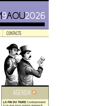
LA FIN DU TIGRE
Contrairement
à ce que nous avions annoncé