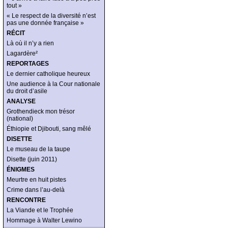
tout »
« Le respect de la diversité n’est
pas une donnée française »
RÉCIT
Là où il n’y a rien
Lagardère²
REPORTAGES
Le dernier catholique heureux
Une audience à la Cour nationale
du droit d’asile
ANALYSE
Grothendieck mon trésor
(national)
Éthiopie et Djibouti, sang mêlé
DISETTE
Le museau de la taupe
Disette (juin 2011)
ÉNIGMES
Meurtre en huit pistes
Crime dans l’au-delà
RENCONTRE
La Viande et le Trophée
Hommage à Walter Lewino