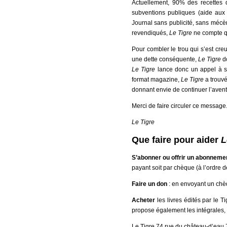
Actuellement, 90% des recettes
subventions publiques (aide aux 
Journal sans publicité, sans mécène
revendiqués,
Le Tigre
ne compte qu
Pour combler le trou qui s’est cr
une dette conséquente,
Le Tigre
do
Le Tigre
lance donc un appel à ses
format magazine,
Le Tigre
a trouvé
donnant envie de continuer l’aven
Merci de faire circuler ce message
Le Tigre
Que faire pour aider
L
S’abonner ou offrir un abonnemen
payant soit par chèque (à l’ordre de
Faire un don
: en envoyant un chèq
Acheter
les livres édités par le T
propose également les intégrales,
Le Tigre 74 rue du château-d’eau