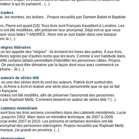
eur à qui ils parlaient... (...)
 traders
me, les montres, les dollars... Propos recueillis par Damien Babet et Baptiste
rs, Pierre est quant [18]. Tous trois sont Français travaillent à Londres. Les
 ont été modifiées, afin préserver leur anonymat. Déjà est-ce que vous
que vous faites ? ANDRÉS : Alors moi je suis trader dans une banque
c le (...)
nègres littéraires
on les appelle des "nègres" : ils écrivent les livres des autres. À eux trois,
nt livres signés par d'autres noms que les leurs. Comme à son habitude dans
difié certains détails permettant d'identifier les personnes citées. Propos
z. On peut peut-être démarrer par la façon dont vous avez commencé ce
phane - Je (...)
 auteurs de séries télé
u une des séries dont ils sont les auteurs. Patrick écrit surtout des
et Anne a écrit et réalisé une série plus personnelle que ce qui se fait
n française.
onnées ont été modifiés, afin de préserver l'anonymat des personnes
is par Raphaël Meltz. Comment devient-on auteur de séries télé ? (...)
 cabinets ministériels
sont tous les trois anciens conseillers dans des cabinets ministériels. Lucie
, jusqu'en 2002. Marc dans un ministère technique, de 2007 à 2009.
ocial entre 2007 et 2010. Les prénoms et certaines données ont été
l'anonymat des personnes interrogées. Propos recueillis par Raphaël Meltz.
arque, j'ai grandi en province, (...)
s photographes