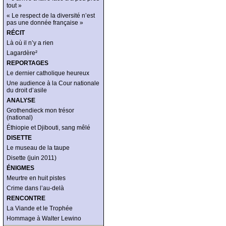
tout »
« Le respect de la diversité n’est
pas une donnée française »
RÉCIT
Là où il n’y a rien
Lagardère²
REPORTAGES
Le dernier catholique heureux
Une audience à la Cour nationale
du droit d’asile
ANALYSE
Grothendieck mon trésor
(national)
Éthiopie et Djibouti, sang mêlé
DISETTE
Le museau de la taupe
Disette (juin 2011)
ÉNIGMES
Meurtre en huit pistes
Crime dans l’au-delà
RENCONTRE
La Viande et le Trophée
Hommage à Walter Lewino