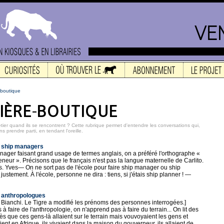
e-boutique
ier quand ils se rencontrent ? Cette rubrique permet d'entendre les conversations qui,
s prendre parti, en tendant l'oreille.
s ship managers
ager faisant grand usage de termes anglais, on a préféré l'orthographe «
eneur ». Précisons que le français n'est pas la langue maternelle de Carlito.
. Yves― On ne sort pas de l'école pour faire ship manager ou ship
, justement. À l'école, personne ne dira : tiens, si j'étais ship planner ! ―
s anthropologues
ia Bianchi. Le Tigre a modifié les prénoms des personnes interrogées.]
à faire de l'anthropologie, on n'apprend pas à faire du terrain... On lit des
s que ces gens-là allaient sur le terrain mais vouvoyaient les gens et
taient en Afrique, ils vivaient dans la maison du gouverneur, ils allaient de