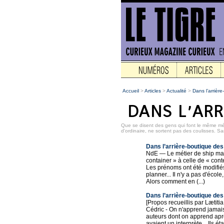
Accueil
>
Articles
>
Actualité
>
Dans l’arrièr
Que se disent des gens qui font le même mét
d'ordinaire, ne sortent pas des coulisses. San
Dans l’arrière-boutique de
NdE ― Le métier de ship man
container » à celle de « cont
Les prénoms ont été modifiés
planner... Il n'y a pas d'école
Alors comment en (...)
Dans l’arrière-boutique de
[Propos recueillis par Lætit
Cédric - On n'apprend jamais 
auteurs dont on apprend aprè
avaient un interprète... Ils é