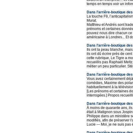
temps en temps voir un informat
Dans l’arrière-boutique des
La touche F9, l’anticapitalis
Murat.
Matthieu et Andrés sont trade
prénoms et certaines données
pouvez nous dire chacun ce 
américaine à Londres... Et don
Dans l’arrière-boutique des 
Ils ont la peau blanche, mais 
ils ont dû écrire près de ce
cette rubrique, Le Tigre a mo
recueillis pas Raphaël Melt
métier un peu particulier. Sté
Dans l’arrière-boutique des
Vous avez certainement déjà v
comédies, Maxime des polars, 
habituellement à la télévisio
[Les prénoms et certaines d
interrogées.] Propos recueill
Dans l’arrière-boutique des
À moins de quarante ans, ils 
était à Matignon sous Jospin
Philippe dans un ministère s
modifiés, afin de préserver 
Lucie ― Moi, je ne suis pas én
Dans l’arrière-boutique de