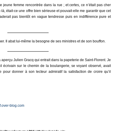
e jeune femme rencontrée dans la rue ; et certes, ce n’était pas cher
-là, était-ce une offre bien sérieuse et pouvait-elle me garantir que cet
erait pas bientôt en vague tendresse puis en indifférence pure et
...............................................
r. Il abat lui-même la besogne de ses ministres et de son bouffon.
...............................................
a aperçu Julien Gracq qui entrait dans la papeterie de Saint-Florent. Je
il écrivain sur le chemin de la boulangerie, se voyant observé, avait
 pour donner à son lecteur admiratif la satisfaction de croire qu’il
tif.over-blog.com