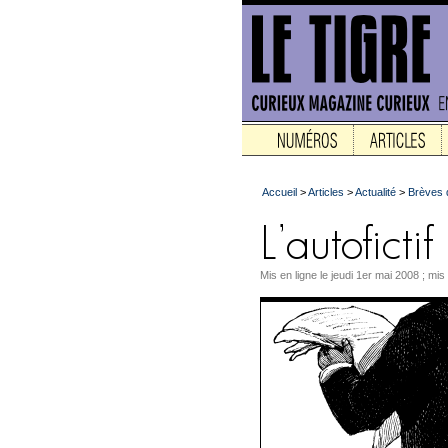
Accueil
>
Articles
>
Actualité
>
Brèves
Mis en ligne le jeudi 1er mai 2008 ; mis