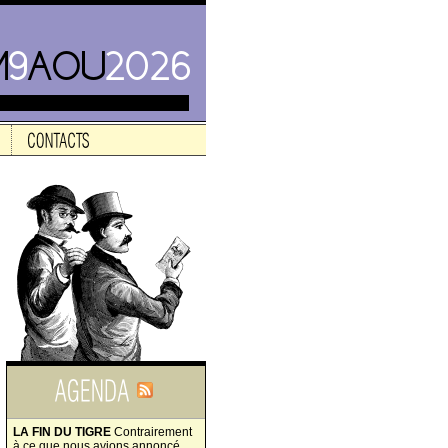
LA FIN DU TIGRE
Contrairement
à ce que nous avions annoncé