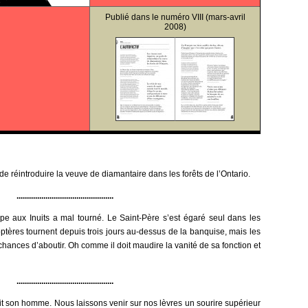
Publié dans le
numéro VIII
(mars-avril
2008)
 de réintroduire la veuve de diamantaire dans les forêts de l’Ontario.
...............................................
pape aux Inuits a mal tourné. Le Saint-Père s’est égaré seul dans les
ptères tournent depuis trois jours au-dessus de la banquise, mais les
hances d’aboutir. Oh comme il doit maudire la vanité de sa fonction et
...............................................
 son homme. Nous laissons venir sur nos lèvres un sourire supérieur