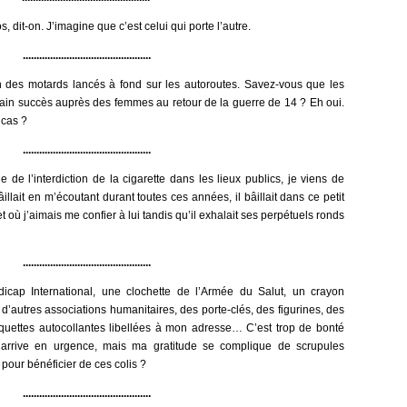
 dit-on. J’imagine que c’est celui qui porte l’autre.
...............................................
tion des motards lancés à fond sur les autoroutes. Savez-vous que les
tain succès auprès des femmes au retour de la guerre de 14 ? Eh oui.
 cas ?
...............................................
de l’interdiction de la cigarette dans les lieux publics, je viens de
llait en m’écoutant durant toutes ces années, il bâillait dans ce petit
où j’aimais me confier à lui tandis qu’il exhalait ses perpétuels ronds
...............................................
cap International, une clochette de l’Armée du Salut, un crayon
 d’autres associations humanitaires, des porte-clés, des figurines, des
iquettes autocollantes libellées à mon adresse… C’est trop de bonté
m’arrive en urgence, mais ma gratitude se complique de scrupules
é pour bénéficier de ces colis ?
...............................................