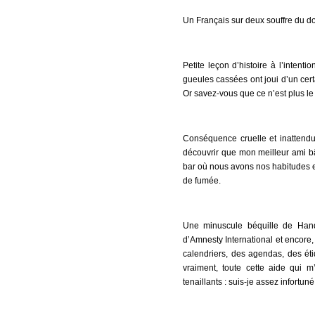
Un Français sur deux souffre du dos,
Petite leçon d’histoire à l’inten
gueules cassées ont joui d’un cer
Or savez-vous que ce n’est plus le
Conséquence cruelle et inattendue 
découvrir que mon meilleur ami bâi
bar où nous avons nos habitudes et 
de fumée.
Une minuscule béquille de Handi
d’Amnesty International et encore,
calendriers, des agendas, des ét
vraiment, toute cette aide qui 
tenaillants : suis-je assez infortun