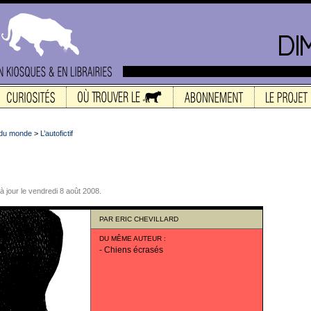
 du monde
>
L’autofictif
 à jour le vendredi 8 août 2008.
PAR
ERIC CHEVILLARD
DU MÊME AUTEUR
:
-
Chiens écrasés