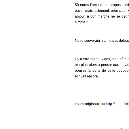
50 euros l’amour, me proposa cett
payer, mais justement, pour ce prix
amour si bon marché ne se dégrad
simple ?
Notre souverain n’aime pas délégue
Il y a environ deux ans, mon frère 
me plus alors à penser que le vie
poussé la porte de cette boutique
écrivait encore.
textes originaux sur
http://l-autofic