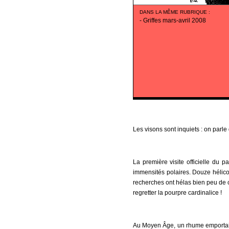
DANS LA MÊME RUBRIQUE
:
-
Griffes mars-avril 2008
Les visons sont inquiets : on parle
La première visite officielle du 
immensités polaires. Douze hélico
recherches ont hélas bien peu de c
regretter la pourpre cardinalice !
Au Moyen Âge, un rhume emportait