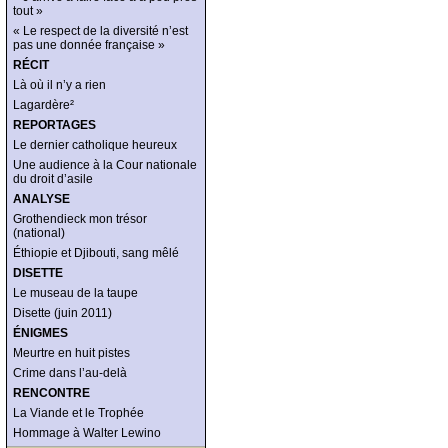
tout »
« Le respect de la diversité n’est
pas une donnée française »
RÉCIT
Là où il n’y a rien
Lagardère²
REPORTAGES
Le dernier catholique heureux
Une audience à la Cour nationale
du droit d’asile
ANALYSE
Grothendieck mon trésor
(national)
Éthiopie et Djibouti, sang mêlé
DISETTE
Le museau de la taupe
Disette (juin 2011)
ÉNIGMES
Meurtre en huit pistes
Crime dans l’au-delà
RENCONTRE
La Viande et le Trophée
Hommage à Walter Lewino