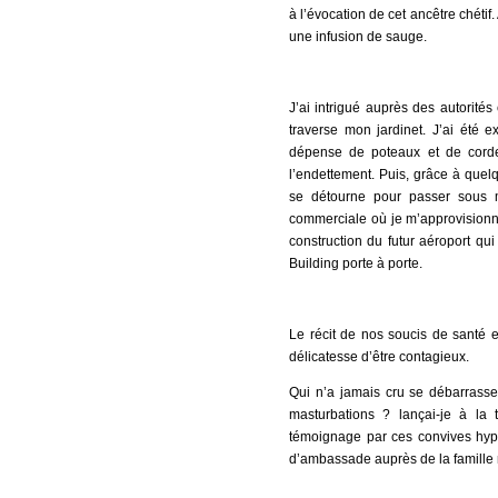
à l’évocation de cet ancêtre chétif
une infusion de sauge.
J’ai intrigué auprès des autorités
traverse mon jardinet. J’ai été 
dépense de poteaux et de cordes
l’endettement. Puis, grâce à quel
se détourne pour passer sous 
commerciale où je m’approvisionne.
construction du futur aéroport qu
Building porte à porte.
Le récit de nos soucis de santé en
délicatesse d’être contagieux.
Qui n’a jamais cru se débarrasse
masturbations ? lançai-je à la
témoignage par ces convives hypo
d’ambassade auprès de la famille 