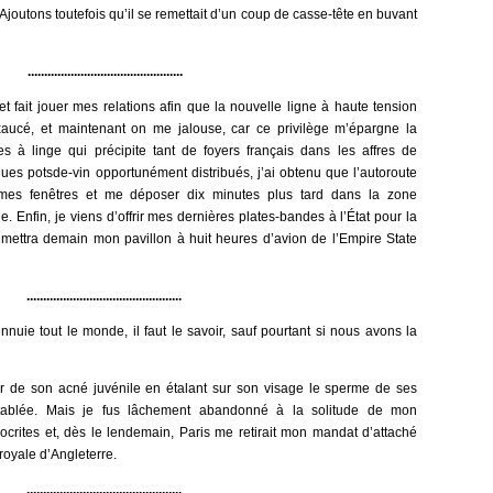
. Ajoutons toutefois qu’il se remettait d’un coup de casse-tête en buvant
...............................................
 et fait jouer mes relations afin que la nouvelle ligne à haute tension
exaucé, et maintenant on me jalouse, car ce privilège m’épargne la
 à linge qui précipite tant de foyers français dans les affres de
ques potsde-vin opportunément distribués, j’ai obtenu que l’autoroute
mes fenêtres et me déposer dix minutes plus tard dans la zone
 Enfin, je viens d’offrir mes dernières plates-bandes à l’État pour la
i mettra demain mon pavillon à huit heures d’avion de l’Empire State
...............................................
nuie tout le monde, il faut le savoir, sauf pourtant si nous avons la
r de son acné juvénile en étalant sur son visage le sperme de ses
 tablée. Mais je fus lâchement abandonné à la solitude de mon
crites et, dès le lendemain, Paris me retirait mon mandat d’attaché
royale d’Angleterre.
...............................................