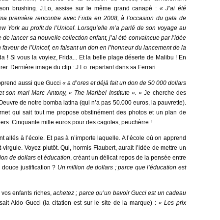
 son brushing. J.Lo, assise sur le même grand canapé :
« J’ai été
e ma première rencontre avec Frida en 2008, à l’occasion du gala de
ew York au profit de l’Unicef
.
Lorsqu’elle m’a parlé de son voyage au
e de lancer sa nouvelle collection enfant, j’ai été convaincue par l’idée
n faveur de l’Unicef, en faisant un don en l’honneur du lancement de la
ida ! Si vous la voyiez, Frida... Et la belle plage déserte de Malibu ! En
fairer. Dernière image du clip : J.Lo. repartant dans sa Ferrari.
prend aussi que Gucci
«
a d’ores et déjà fait un don de 50 000 dollars
et son mari Marc Antony, « The Maribel Institute ». »
Je cherche des
euvre de notre bomba latina (qui n’a pas 50.000 euros, la pauvrette).
nternet qui sait tout me propose obstinément des photos et un plan de
ziers. Cinquante mille euros pour des cagoles, peuchèrre !
 allés à l’école. Et pas à n’importe laquelle. A l’école où on apprend
-virgule. Voyez plutôt. Qui, hormis Flaubert, aurait l’idée de mettre un
lion de dollars
et
éducation
, créant un délicat repos de la pensée entre
a douce justification ?
U
n million de dollars ; parce que l’éducation est
r vos enfants riches,
achetez ; parce qu’
un
bavoir
Gucci
est un cadeau
it Aldo Gucci (la citation est sur le site de la marque) :
« Les prix