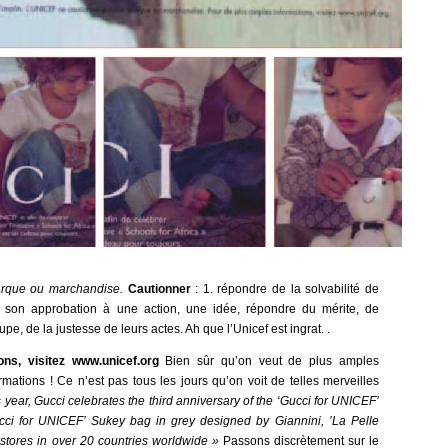
arque ou marchandise.
Cautionner
: 1. répondre de la solvabilité de
 son approbation à une action, une idée, répondre du mérite, de
pe, de la justesse de leurs actes. Ah que l’Unicef est ingrat. .
ns, visitez www.unicef.org
Bien sûr qu’on veut de plus amples
rmations ! Ce n’est pas tous les jours qu’on voit de telles merveilles
s year, Gucci celebrates the third anniversary of the ‘Gucci for UNICEF’
cci for UNICEF’ Sukey bag in grey designed by Giannini, ’La Pelle
 stores in over 20 countries worldwide »
Passons discrètement sur le