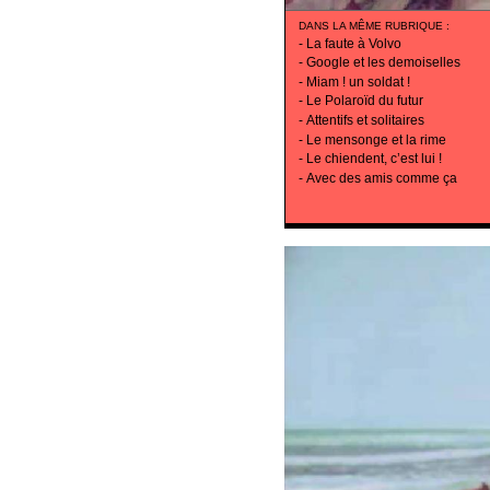
DANS LA MÊME RUBRIQUE
:
-
La faute à Volvo
-
Google et les demoiselles
-
Miam ! un soldat !
-
Le Polaroïd du futur
-
Attentifs et solitaires
-
Le mensonge et la rime
-
Le chiendent, c’est lui !
-
Avec des amis comme ça