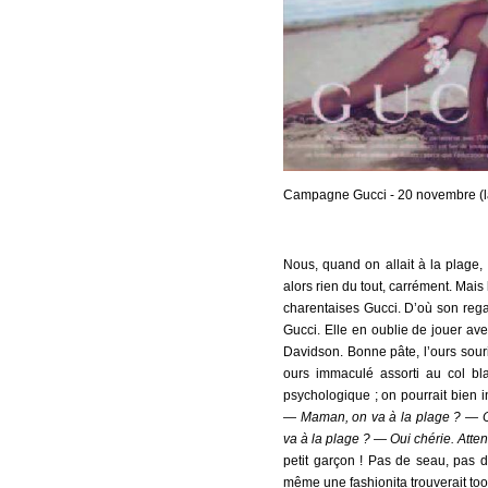
Campagne Gucci - 20 novembre (lan
Nous, quand on allait à la plage,
alors rien du tout, carrément. Mais l
charentaises Gucci. D’où son regar
Gucci. Elle en oublie de jouer ave
Davidson. Bonne pâte, l’ours sour
ours immaculé assorti au col bl
psychologique ; on pourrait bien i
—
Maman, on va à la plage ? — Ou
va à la plage ? — Oui chérie. Atte
petit garçon ! Pas de seau, pas d
même une fashionita trouverait to