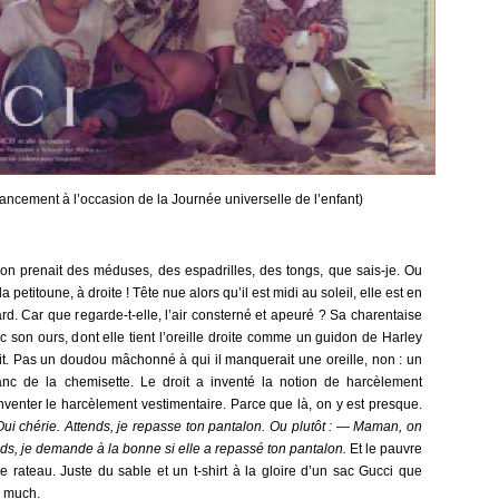
cement à l’occasion de la Journée universelle de l’enfant)
 on prenait des méduses, des espadrilles, des tongs, que sais-je. Ou
a petitoune, à droite ! Tête nue alors qu’il est midi au soleil, elle est en
d. Car que regarde-t-elle, l’air consterné et apeuré ? Sa charentaise
c son ours, dont elle tient l’oreille droite comme un guidon de Harley
it. Pas un doudou mâchonné à qui il manquerait une oreille, non : un
anc de la chemisette. Le droit a inventé la notion de harcèlement
nventer le harcèlement vestimentaire. Parce que là, on y est presque.
i chérie. Attends, je repasse ton pantalon.
Ou plutôt
:
—
Maman, on
nds, je demande à la bonne si elle a repassé ton pantalon.
Et le pauvre
e rateau. Juste du sable et un t-shirt à la gloire d’un sac Gucci que
o much.