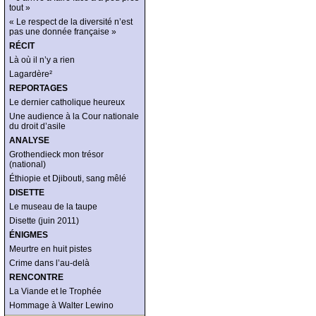
tout »
« Le respect de la diversité n’est
pas une donnée française »
RÉCIT
Là où il n’y a rien
Lagardère²
REPORTAGES
Le dernier catholique heureux
Une audience à la Cour nationale
du droit d’asile
ANALYSE
Grothendieck mon trésor
(national)
Éthiopie et Djibouti, sang mêlé
DISETTE
Le museau de la taupe
Disette (juin 2011)
ÉNIGMES
Meurtre en huit pistes
Crime dans l’au-delà
RENCONTRE
La Viande et le Trophée
Hommage à Walter Lewino