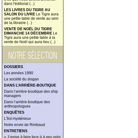
dans l'éditorial (...)
LES LIVRES DU TIGRE AU
SALON DU LIVRE
Le Tigre aura
une petite table de vente au sein
de la librairie (...)
VENTE DE NOËL DU TIGRE
DIMANCHE 14 DÉCEMBRE
Le
Tigre aura une petite table à la
vente de Noël qui aura lieu (...)
DOSSIERS
Les années 1990
La société du slogan
DANS L’ARRIÈRE-BOUTIQUE
Dans l’arrière-boutique des ship
managers
Dans l’arrière-boutique des
anthropologues
ENQUÊTES
L’îlot mystérieux
Notre envie de Rimbaud
ENTRETIENS
« J’arrive à faire face à à peu près