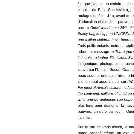
fait que j’ai mis un certain tem
coquille (la Belle Guccissima),
roulages de * de J.Lo, avant de r
d’éducation et d’enfants pauvres q
pas :
«
Gucci will donate 25% of th
Sukey bag to support UNICEF’s ‘
S
one million children have been o
Trois petits enfants, noirs et appl
arbore ce message :
«
Thank you 
is to raise a further 70 millions $ »
télégénique, photogénique, cons
sauvé par l’Unicef, Gucci, l’Occi
beau sourire, une belle histoire tr
site, on peut aussi cliquer sur :
Wh
For most of Africa’s children, educ
the continent, millions of childre
write and do arithmetic can hope 
plus long pour démonter la naï
pauvres, un euro par jour ! Quoi
l’animal.
Sur le site de Paris match, le m
grand canapé crème, on voit Frid