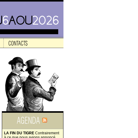
LA FIN DU TIGRE
Contrairement
à ce que nous avions annoncé