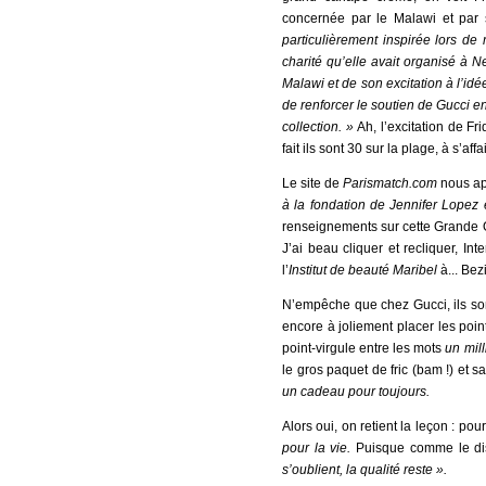
concernée par le Malawi et par
particulièrement inspirée lors d
charité qu’elle avait organisé à N
Malawi et de son excitation à l’idé
de renforcer le soutien de Gucci e
collection. »
Ah, l’excitation de Fr
fait ils sont 30 sur la plage, à s’af
Le site de
Parismatch.com
nous ap
à la fondation de Jennifer Lopez 
renseignements sur cette Grande O
J’ai beau cliquer et recliquer, I
l’
Institut
d
e
b
eauté
Maribel
à... Be
N’empêche que chez Gucci, ils sont
encore à joliement placer les point
point-virgule entre les mots
un mil
le gros paquet de fric (bam !) et s
un cadeau pour toujours.
Alors oui, on retient la leçon : pou
pour la vie.
Puisque comme le disa
s’oublient, la qualité reste »
.