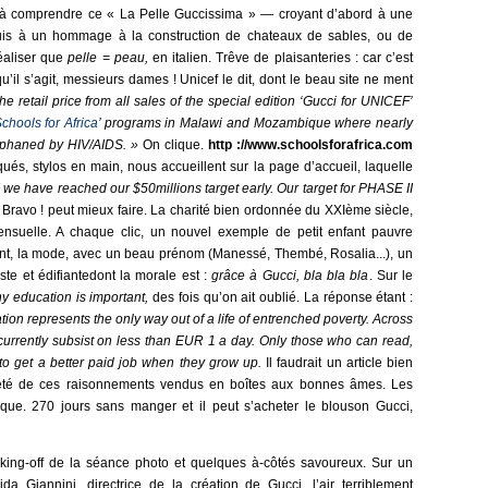
ps à comprendre ce « La Pelle Guccissima » — croyant d’abord à une
 puis à un hommage à la construction de chateaux de sables, ou de
éaliser que
pelle = peau,
en italien. Trêve de plaisanteries : car c’est
u’il s’agit, messieurs dames ! Unicef le dit, dont le beau site ne ment
e retail price from all sales of the special edition ‘Gucci for UNICEF’
chools for Africa
’ programs in Malawi and Mozambique where nearly
rphaned by HIV/AIDS. »
On clique.
h
ttp ://www.schoolsforafrica.com
iqués, stylos en main, nous accueillent sur la page d’accueil, laquelle
! we have reached our
$
50million
s
target
early
.
Our target for PHASE II
Bravo ! peut mieux faire. La charité bien ordonnée du XXIème siècle,
ensuelle. A chaque clic, un nouvel exemple de petit enfant pauvre
dent, la mode, avec un beau prénom (Manessé, Thembé, Rosalia...), un
iste et édifiantedont la morale est :
g
râce à Gucci, bla bla bla
. Sur le
y education is important
,
des fois qu’on ait oublié. La réponse étant :
ation represents the only way out of a life of entrenched poverty. Across
n currently subsist on less than EUR 1 a day. Only those who can read,
to get a better paid job when they grow up
.
Il faudrait un article bien
veté de ces raisonnements vendus en boîtes aux bonnes âmes. Les
que. 270 jours sans manger et il peut s’acheter le blouson Gucci,
aking-off de la séance photo et quelques à-côtés savoureux. Sur un
a Giannini, directrice de la création de Gucci, l’air terriblement