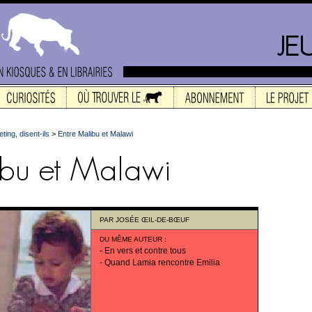
ting, disent-ils
>
Entre Malibu et Malawi
PAR
JOSÉE ŒIL-DE-BŒUF
DU MÊME AUTEUR
:
-
En vers et contre tous
-
Quand Lamia rencontre Emilia