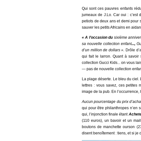
Qui sont ces pauvres enfants rédu
jumeaux de J.Lo. Car oui : c’est 
petiots de deux ans et demi pour 
sauver les petits Africains en aidant
« A l’occasion du
sixième anniver
sa nouvelle collection enfant
...
,
Gu
d’un million de dollars ».
Drôle d’
qui fait le larron. Quant à savoir
collection Gucci Kids... on vous la
— pas de nouvelle collection enfan
La plage déserte. Le bleu du ciel. L
lettres : vous savez, ces petites
image de la pub. En l’occurrence, là
Aucun pourcentage du prix d’achat
qui pour être philanthropes n’en 
qui, l’injonction finale étant
Achete
(110 euros), un bavoir et un ma
boutons de manchette ourson (23
disent benoîtement : tiens, et si je