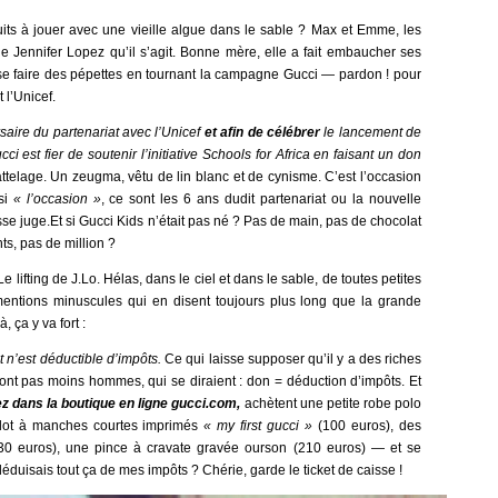
its à jouer avec une vieille algue dans le sable ? Max et Emme, les
de Jennifer Lopez qu’il s’agit. Bonne mère, elle a fait embaucher ses
se faire des pépettes en tournant la campagne Gucci — pardon ! pour
 l’Unicef.
saire du partenariat avec l’Unicef
et afin de célébrer
le lancement de
cci est fier de soutenir l’initiative Schools for Africa en faisant un don
attelage. Un zeugma, vêtu de lin blanc et de cynisme. C’est l’occasion
 si
« l
’occasion »
, ce sont les 6 ans dudit partenariat ou la nouvelle
isse juge.Et si Gucci Kids n’était pas né ? Pas de main, pas de chocolat
ts, pas de million ?
e lifting de J.Lo. Hélas, dans le ciel et dans le sable, de toutes petites
 mentions minuscules qui en disent toujours plus long que la grande
, ça y va fort :
 n’est déductible d’impôts.
Ce qui laisse supposer qu’il y a des riches
sont pas moins hommes, qui se diraient : don = déduction d’impôts. Et
z dans la boutique en ligne gucci.com
,
achètent une petite robe polo
illot à manches courtes imprimés
« my first gucci »
(100 euros), des
0 euros), une pince à cravate gravée ourson (210 euros) — et se
 déduisais tout ça de mes impôts ? Chérie, garde le ticket de caisse !