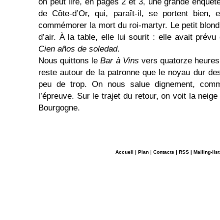
on peut lire, en pages 2 et 3, une grande enquêt
de Côte-d’Or, qui, paraît-il, se portent bien, 
commémorer la mort du roi-martyr. Le petit blon
d’air. À la table, elle lui sourit : elle avait prévu
Cien años de soledad
.
Nous quittons le
Bar à Vins
vers quatorze heures,
reste autour de la patronne que le noyau dur des
peu de trop. On nous salue dignement, com
l’épreuve. Sur le trajet du retour, on voit la neig
Bourgogne.
Accueil
|
Plan
|
Contacts
|
RSS
|
Mailing-list