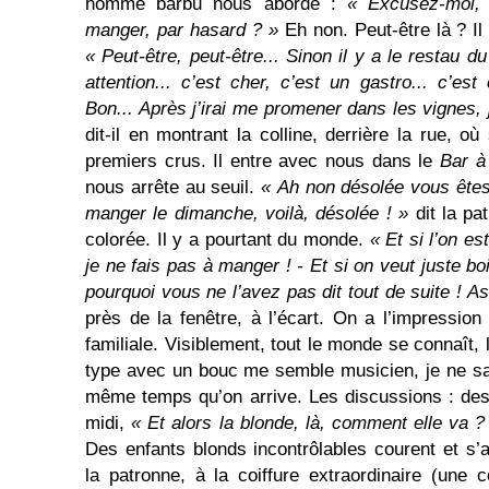
homme barbu nous aborde :
« Excusez-moi,
manger, par hasard ? »
Eh non. Peut-être là ? Il
« Peut-être, peut-être... Sinon il y a le restau
attention... c’est cher, c’est un gastro... c’est
Bon... Après j’irai me promener dans les vignes, j
dit-il en montrant la colline, derrière la rue, o
premiers crus. Il entre avec nous dans le
Bar à
nous arrête au seuil.
« Ah non désolée vous êtes 
manger le dimanche, voilà, désolée ! »
dit la pa
colorée. Il y a pourtant du monde.
« Et si l’on es
je ne fais pas à manger ! - Et si on veut juste bo
pourquoi vous ne l’avez pas dit tout de suite ! A
près de la fenêtre, à l’écart. On a l’impression
familiale. Visiblement, tout le monde se connaît,
type avec un bouc me semble musicien, je ne sai
même temps qu’on arrive. Les discussions : des
midi,
« Et alors la blonde, là, comment elle va ? 
Des enfants blonds incontrôlables courent et s’a
la patronne, à la coiffure extraordinaire (une