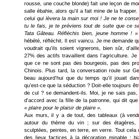
rousse, une couche blonde) fait une leçon de mor
salle ébahie, alors qu’il a fait mine de la frapper
celui qui lèvera la main sur moi ! Je ne te conse
tu le fais, je te préviens tout de suite que ce 
Tata Gâteau. Réﬂéchis bien, jeune homme ! »
hébété, réﬂéchit. Il est vaincu. Je me demande qu
voudrait qu’ils soient vignerons, bien sûr, d’aill
27% des actifs travaillent dans l’agriculture. Je 
que ce ne sont pas des bourgeois, pas des pro
Chinois. Plus tard, la conversation roule sur Ge
beau aujourd’hui que du temps qu’il jouait da
qu’est-ce que la séduction ? Doit-elle toujours ê
de cul ? se demandent-ils. Moi, je ne sais pas,
d’accord avec la ﬁlle de la patronne, qui dit que
« plaire pour le plaisir de plaire »
.
Aux murs, il y a de tout, des tableaux (à vendr
autour du thème du vin ; sur des étagères, 
sculptées, peintes, en terre, en verre. Tout cela 
des lieux factices à la décoration minable ; bi