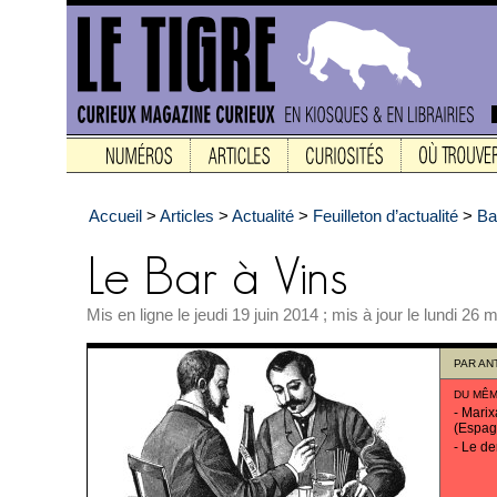
Accueil
>
Articles
>
Actualité
>
Feuilleton d’actualité
>
Ba
Mis en ligne le jeudi 19 juin 2014 ; mis à jour le lundi 26 
PAR
AN
DU MÊM
-
Marix
(Espag
-
Le de