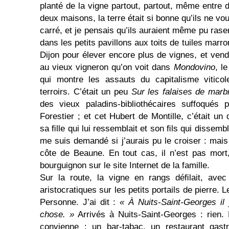
planté de la vigne partout, partout, même entre 
deux maisons, la terre était si bonne qu’ils ne vo
carré, et je pensais qu’ils auraient même pu raser
dans les petits pavillons aux toits de tuiles marro
Dijon pour élever encore plus de vignes, et vend
au vieux vigneron qu’on voit dans
Mondovino
, l
qui montre les assauts du capitalisme viticol
terroirs. C’était un peu
Sur les falaises de marb
des vieux paladins-bibliothécaires suffo­qués 
Forestier ; et cet Hubert de Montille, c’était un
sa ﬁlle qui lui ressemblait et son ﬁls qui dissembl
me suis demandé si j’aurais pu le croiser : mais
côte de Beaune. En tout cas, il n’est pas mor
bourguignon sur le site Internet de la famille.
Sur la route, la vigne en rangs déﬁlait, av
aristocratiques sur les petits portails de pierre. L
Personne. J’ai dit :
« À Nuits-Saint-Georges il
chose. »
Arrivés à Nuits-Saint-Georges : rien. 
convienne : un bar-tabac, un restaurant gastr