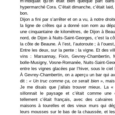
m’indiquait qu’on était bien quelque part dan
hypermarché Cora. C’était dimanche, c’était laid, 
bon.
Dijon a ﬁni par s’arrêter et on a vu, à notre droit
la ligne de crêtes qui a donné son nom au dépa
une cinquantaine de kilomètres, de Dijon à Beau
nord, de Dijon à Nuits-Saint-Georges, c’est la cô
la côte de Beaune. À l’est, l’autoroute ; à l’oues
Entre les deux, sur la pente : la vigne. Et des v
vins : Marsannay, Fixin, Gevrey-Chambertin, 
bolle-Musigny, Vosne-Romanée, Nuits-Saint-Geor
entre les vignes glacées par l’hiver, sous le ciel
À Gevrey-Chambertin, on a aperçu un bar qui avait
dit :
« Un truc comme ça, ce serait bien »
, mais
Je me disais que j’allais trouver mieux. La «
sillonnait le paysage et c’était comme une 
tellement c’était français, avec des calvaire
maisons à tourelles et des vieux murs qui dégu
leurs mousses sur le bas de la chaussée, et le