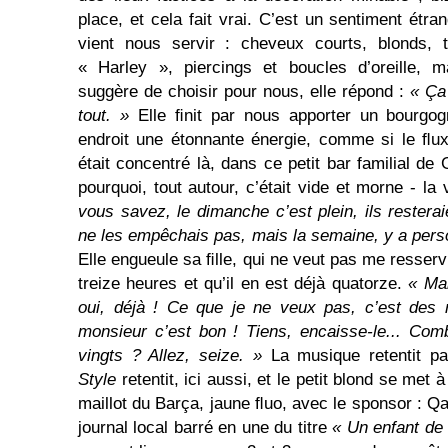
place, et cela fait vrai. C’est un sentiment étra
vient nous servir : cheveux courts, blonds, t
« Harley », piercings et boucles d’oreille, m
suggère de choisir pour nous, elle répond :
« Ça 
tout. »
Elle ﬁnit par nous apporter un bourgog
endroit une étonnante énergie, comme si le ﬂux
était concentré là, dans ce petit bar familial de 
pourquoi, tout autour, c’était vide et morne - la 
vous savez, le dimanche c’est plein, ils resteraie
ne les empêchais pas, mais la semaine, y a per
Elle engueule sa ﬁlle, qui ne veut pas me resservi
treize heures et qu’il en est déjà quatorze.
« Mai
oui, déjà ! Ce que je ne veux pas, c’est des 
monsieur c’est bon ! Tiens, encaisse-le... Comb
vingts ? Allez, seize. »
La musique retentit pa
Style
retentit, ici aussi, et le petit blond se met 
maillot du Barça, jaune ﬂuo, avec le sponsor : Qa
journal local barré en une du titre
« Un enfant de 