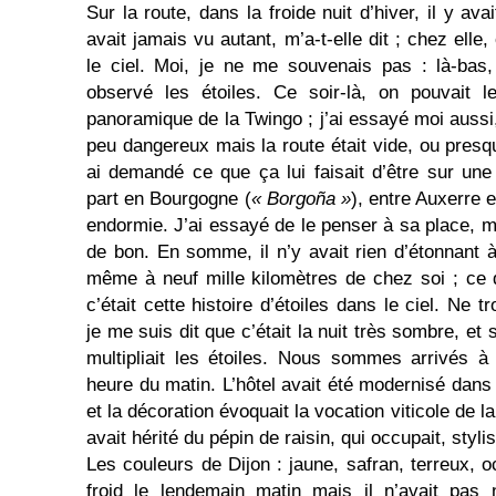
Sur la route, dans la froide nuit d’hiver, il y avai
avait jamais vu autant, m’a-t-elle dit ; chez elle
le ciel. Moi, je ne me souvenais pas : là-bas
observé les étoiles. Ce soir-là, on pouvait le
panoramique de la Twingo ; j’ai essayé moi aussi,
peu dangereux mais la route était vide, ou presqu
ai demandé ce que ça lui faisait d’être sur un
part en Bourgogne (
« Borgoña »
), entre Auxerre e
endormie. J’ai essayé de le penser à sa place, ma
de bon. En somme, il n’y avait rien d’étonnant à
même à neuf mille kilomètres de chez soi ; ce 
c’était cette histoire d’étoiles dans le ciel. Ne 
je me suis dit que c’était la nuit très sombre, et s
multipliait les étoiles. Nous sommes arrivés à
heure du matin. L’hôtel avait été modernisé dans 
et la décoration évoquait la vocation viticole de 
avait hérité du pépin de raisin, qui occupait, styli
Les couleurs de Dijon : jaune, safran, terreux, ocre
froid le lendemain matin mais il n’avait pas n