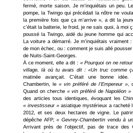
fermé, morte saison. Je m’in­quiétais un peu. Le
pompe, la Twingo qui précédait la nôtre ne voula
la première fois que ça m’arrive », a dit la jeu
c’était la batterie, le froid, je ne sais quoi, à moi ç
poussé la Twingo, aidé du jeune homme qui acc
La voiture a démarré. Je m’inquiétais vraiment : j
de mon échec, ou : comment je suis allé pousser 
de Nuits-Saint-Georges.
À ce moment, elle a dit :
« Pourquoi on ne retour
village, là où tu avais dit : «Un truc comme ç
matinée avançait. C’était une bonne idée.
Chambertin, le
« vin préféré de l’Empereur »
, 
Quand on cherche
« vin préféré de Napoléon »
des articles tous identiques, évoquant les Chin
« investisseur »
asiatique mystérieux a racheté l
2012, et ses deux hectares de vigne. Le patrim
dépêche AFP,
« Gevrey-Chambertin vendu à un
Arrivant près de l’objectif, pas de trace des