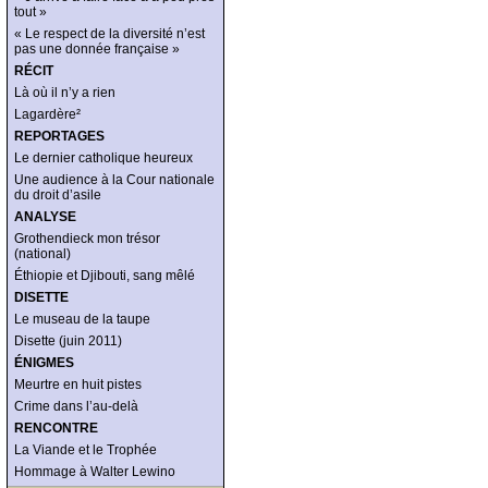
tout »
« Le respect de la diversité n’est
pas une donnée française »
RÉCIT
Là où il n’y a rien
Lagardère²
REPORTAGES
Le dernier catholique heureux
Une audience à la Cour nationale
du droit d’asile
ANALYSE
Grothendieck mon trésor
(national)
Éthiopie et Djibouti, sang mêlé
DISETTE
Le museau de la taupe
Disette (juin 2011)
ÉNIGMES
Meurtre en huit pistes
Crime dans l’au-delà
RENCONTRE
La Viande et le Trophée
Hommage à Walter Lewino