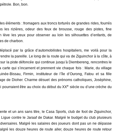
 pétrole. Bon, bon.
des éléments : fromagers aux troncs torturés de grandes rides, fourrés
ans les rizières, odeur des feux de brousse, rouge des pistes, fine
n lève les yeux pour observer au loin les silhouettes d’enfants, de
ses de charbon.
éplacé par la grâce d’automobilistes hospitaliers, me voilà pour la
rendre la pareille. Le long de la route qui va de Ziguinchor à la côte, à
s sur la piste défoncée qui continue jusqu’à Diembereng, rencontres le
a carte qui s’incarnent et prennent vie chaque fois : Marie, du village
inée-Bissau, Firmin, instituteur de l’île d’Ourong, Fatou et sa fille
age de Dioher. Charme désuet des prénoms catholiques, Joséphine,
e
ui pourraient être au choix du début du XX
siècle ou d’une crèche du
trente et un ans sans titre, le Casa Sports, club de foot de Ziguinchor,
 Ligue contre le Jaraaf de Dakar. Malgré le budget du club plusieurs
s adversaires. Malgré les salaires des joueurs dont pas un ne dépasse
algré les douze heures de route aller, douze heures de route retour