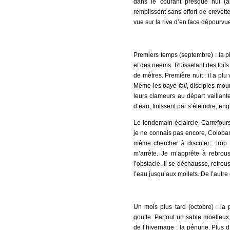
dans le courant presque nul (a
remplissent sans effort de crevette
vue sur la rive d’en face dépourvu
Premiers temps (septembre) : la p
et des neems. Ruisselant des toits
de mètres. Première nuit : il a pl
Même les
baye fall
, disciples mou
leurs clameurs au départ vaillant
d’eau, finissent par s’éteindre, eng
Le lendemain éclaircie. Carrefour
je ne connais pas encore, Coloban
même chercher à discuter : trop
m’arrête. Je m’apprête à rebro
l’obstacle. Il se déchausse, retro
l’eau jusqu’aux mollets. De l’autre
Un mois plus tard (octobre) : la p
goutte. Partout un sable moelleux
de l’hivernage : la pénurie. Plus d’