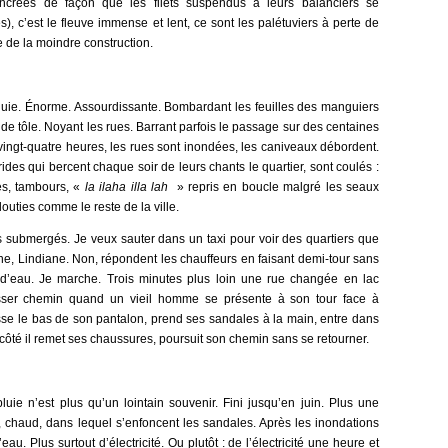
ncrées de façon que les filets suspendus à leurs balanciers se
s), c’est le fleuve immense et lent, ce sont les palétuviers à perte de
e de la moindre construction.
luie. Énorme. Assourdissante. Bombardant les feuilles des manguiers
 de tôle. Noyant les rues. Barrant parfois le passage sur des centaines
u vingt-quatre heures, les rues sont inondées, les caniveaux débordent.
rides qui bercent chaque soir de leurs chants le quartier, sont coulés :
es, tambours, «
la ilaha illa lah
» repris en boucle malgré les seaux
louties comme le reste de la ville.
s submergés. Je veux sauter dans un taxi pour voir des quartiers que
e, Lindiane. Non, répondent les chauffeurs en faisant demi-tour sans
 d’eau. Je marche. Trois minutes plus loin une rue changée en lac
usser chemin quand un vieil homme se présente à son tour face à
usse le bas de son pantalon, prend ses sandales à la main, entre dans
 côté il remet ses chaussures, poursuit son chemin sans se retourner.
luie n’est plus qu’un lointain souvenir. Fini jusqu’en juin. Plus une
, chaud, dans lequel s’enfoncent les sandales. Après les inondations
eau. Plus surtout d’électricité. Ou plutôt : de l’électricité une heure et