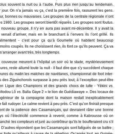
 plus souvent la nuit ou à l’aube. Puis plus rien jusqu’au lendemain.
our. On n’a jamais vu ça, c’est la première fois, rassurent les gens.
ur, bonnes ou mauvaises. Les groupes de la centrale régionale n’ont
 1980. Les groupes seront bientôt réparés. Les groupes sont foutus.
 nouveau groupe. Il n’y en aura pas avant mi-décembre. Il y avait la
nait d’arriver, mais en le branchant à l’envers ils l’ont grillé. Ils
s alimentent - c’est pour ça qu’à Goumelle où habitent beaucoup
oins coupés. Ils ne choisissent rien, ils font ce qu’ils peuvent. Ça va
 s’arranger avant très, très longtemps.
n couveuse meurent à l’hôpital un soir où le stade, mystérieusement
es, reste allumé toute la nuit - il faut dire que s’y succèdent chaque
heures du matin les matches de navétanes, championnat de foot inter-
s des Ziguinchorois surpasse à peu près tout, à l’exception peut-être
 en Ligue des Champions et des grands chocs de lutte - Yékini
vs.
, Modou Lô
vs.
Balla Gaye 2 « le lion de Guédiawaye ». Des locaux de
ingénieur de la compagnie dont la maison restait inexplicablement
fait rudoyer. Le calme revient à peu près. C’est qu’on finirait presque
gnent de la patience des Casamançais, qui devraient râler une bonne
ys où l’électricité commence à revenir, comme à Kabrousse où on
anché les compteurs et juré au contrôleur qu’ils le boufferaient cru s’il
. D’autres répondent que les Casamançais sont fatigués de se battre ;
us forte qu’ailleurs à cause de la rébellion. Qu’après tout, en Guinée-