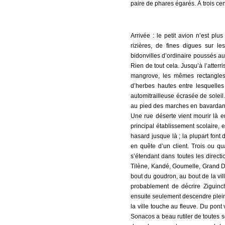
paire de phares égarés. À trois ce
Arrivée : le petit avion n’est pl
rizières, de fines digues sur le
bidonvilles d’ordinaire poussés au
Rien de tout cela. Jusqu’à l’atter
mangrove, les mêmes rectangles 
d’herbes hautes entre lesquelle
automitrailleuse écrasée de soleil
au pied des marches en bavardant 
Une rue déserte vient mourir là en
principal établissement scolaire, e
hasard jusque là ; la plupart font
en quête d’un client. Trois ou q
s’étendant dans toutes les directi
Tilène, Kandé, Goumelle, Grand Dak
bout du goudron, au bout de la vil
probablement de décrire Ziguinc
ensuite seulement descendre plein 
la ville touche au fleuve. Du pont 
Sonacos a beau rutiler de toutes s