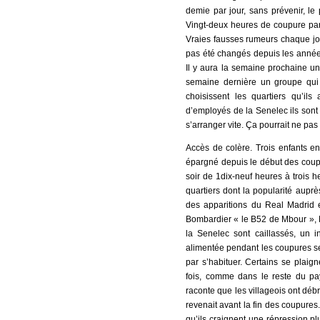
demie par jour, sans prévenir, le
Vingt-deux heures de coupure par j
Vraies fausses rumeurs chaque jo
pas été changés depuis les années
Il y aura la semaine prochaine un
semaine dernière un groupe qui ve
choisissent les quartiers qu’il
d’employés de la Senelec ils sont m
s’arranger vite. Ça pourrait ne pas
Accès de colère. Trois enfants e
épargné depuis le début des coupur
soir de 1dix-neuf heures à trois 
quartiers dont la popularité auprè
des apparitions du Real Madrid
Bombardier « le B52 de Mbour »
la Senelec sont caillassés, un 
alimentée pendant les coupures se 
par s’habituer. Certains se plai
fois, comme dans le reste du pa
raconte que les villageois ont débr
revenait avant la fin des coupures
qu’ils craignent une répression pl