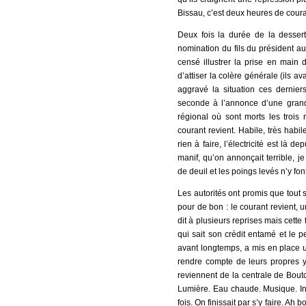
Bissau, c’est deux heures de couran
Deux fois la durée de la desser
nomination du fils du président au 
censé illustrer la prise en main d
d’attiser la colère générale (ils a
aggravé la situation ces dernier
seconde à l’annonce d’une grande
régional où sont morts les trois
courant revient. Habile, très habil
rien à faire, l’électricité est là 
manif, qu’on annonçait terrible, 
de deuil et les poings levés n’y fo
Les autorités ont promis que tout s
pour de bon : le courant revient, u
dit à plusieurs reprises mais cette
qui sait son crédit entamé et le
avant longtemps, a mis en place u
rendre compte de leurs propres 
reviennent de la centrale de Bout
Lumière. Eau chaude. Musique. Inte
fois. On finissait par s’y faire. Ah