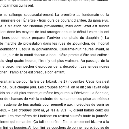
t par mois qu’ils ont.
te se rallonge spectaculairement. La première au lendemain de la
ministère de l’Énergie - trois jours de courant d’affilée, du jamais-vu,
e la situation par l’homme providentiel, mais dont l’effet est surtout
vaient donc les moyens de tout arranger depuis le début ! voire : ils ont
s jours pour mieux préparer l’arrivée triomphale du dauphin !). La
 marche de protestation dans les rues de Ziguinchor, de l’hôpital
 nourrissons jusqu’à la gouvernance. Quarante-huit heures avant, le
e. Le jour de la manif chacun a beau s’être promis d’être tout colère :
depuis vingt-quatre heures, l’ire n’y est plus vraiment. Au passage de la
je ne peux m’empêcher d’éprouver de la déception. Les tenues noires
nt rien : l’ambiance est presque bon enfant.
erait arrangé pour la fête de Tabaski, le 17 novembre. Cette fois c’est
n peu plus chaque jour. Les groupes sont là, on le dit ; on l’avait déjà
 fois on le dit plus encore, et même les journaux l’écrivent. La Senelec,
 peu de chances de voir la moindre de ses annonces prise au sérieux
n système de bus gratuits pour permettre aux incrédules de venir se
yeux. «
Les groupes sont là, je les ai vus
», disent babas ceux qui
oute. Les réverbères de Lindiane en restent allumés toute la journée.
rnet qui remarche. Ça fait tout drôle : fête et pincement bizarre à la
 bon fini les bougies. Ah bon fini les couchers de bonne heure, épuisé de