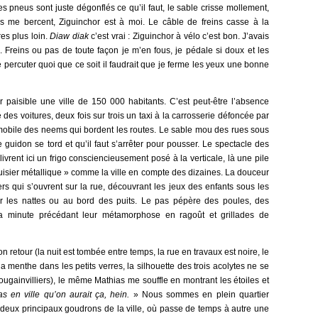
es pneus sont juste dégonflés ce qu’il faut, le sable crisse mollement,
es me bercent, Ziguinchor est à moi. Le câble de freins casse à la
es plus loin.
Diaw diak
c’est vrai : Ziguinchor à vélo c’est bon. J’avais
. Freins ou pas de toute façon je m’en fous, je pédale si doux et les
e percuter quoi que ce soit il faudrait que je ferme les yeux une bonne
r paisible une ville de 150 000 habitants. C’est peut-être l’absence
des voitures, deux fois sur trois un taxi à la carrosserie défoncée par
mmobile des neems qui bordent les routes. Le sable mou des rues sous
e guidon se tord et qu’il faut s’arrêter pour pousser. Le spectacle des
livrent ici un frigo consciencieusement posé à la verticale, là une pile
sier métallique » comme la ville en compte des dizaines. La douceur
 qui s’ouvrent sur la rue, découvrant les jeux des enfants sous les
ur les nattes ou au bord des puits. Le pas pépère des poules, des
a minute précédant leur métamorphose en ragoût et grillades de
n retour (la nuit est tombée entre temps, la rue en travaux est noire, le
la menthe dans les petits verres, la silhouette des trois acolytes ne se
ugainvilliers), le même Mathias me souffle en montrant les étoiles et
as en ville qu’on aurait ça, hein.
» Nous sommes en plein quartier
 deux principaux goudrons de la ville, où passe de temps à autre une