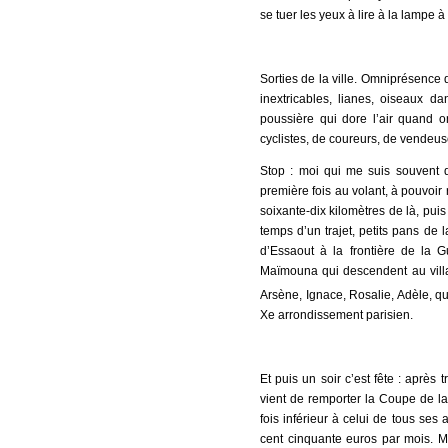
se tuer les yeux à lire à la lampe à
Sorties de la ville. Omniprésence 
inextricables, lianes, oiseaux d
poussière qui dore l’air quand o
cyclistes, de coureurs, de vendeu
Stop : moi qui me suis souvent d
première fois au volant, à pouvoir 
soixante-dix kilomètres de là, pui
temps d’un trajet, petits pans de l
d’Essaout à la frontière de la Gu
Maïmouna qui descendent au vill
Arsène, Ignace, Rosalie, Adèle, q
Xe arrondissement parisien.
Et puis un soir c’est fête : après 
vient de remporter la Coupe de la
fois inférieur à celui de tous se
cent cinquante euros par mois. M