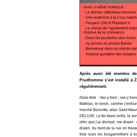
DANS LA MÊME RUBRIQUE
:
-
Le dernier catholique heureux
-
Une audience à la Cour nationa
-
Peugeot 106 et Phantom V
-
Le cheval de l’ajustement indust
charrue de la croissance
-
Dans les poubelles des riches
-
Au procès du procès Banier
-
Bienvenue dans un monde san
-
Analyse gustative des burgers 
Après avoir été membre de 
Prudhomme s’est installé à Zi
régulièrement.
Diaw diak
: Vas-y bien ; vas-y tran
Mathias, le voisin, comme j’enfo
marché Boucotte, alias Saint-Maur-
DELUXE. Le fer-blanc brille, la son
rétro que j’ai dévissé, me disant 
doyen, du bord de la rue en trava
trois sous les bougainvilliers à bo