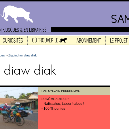
ges
>
Ziguinchor diaw diak
.
PAR
SYLVAIN PRUDHOMME
DU MÊME AUTEUR
:
-
Nafissatou, tabou ! tabou !
-
100 % pur jus