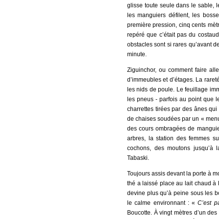
glisse toute seule dans le sable, l
les manguiers défilent, les boss
première pression, cinq cents mètr
repéré que c’était pas du costaud
obstacles sont si rares qu’avant d
minute.
Ziguinchor, ou comment faire alle
d’immeubles et d’étages. La rareté 
les nids de poule. Le feuillage i
les pneus - parfois au point que l
charrettes tirées par des ânes qui 
de chaises soudées par un « menui
des cours ombragées de manguiers
arbres, la station des femmes s
cochons, des moutons jusqu’à l
Tabaski.
Toujours assis devant la porte à mo
thé a laissé place au lait chaud à 
devine plus qu’à peine sous les bo
le calme environnant : «
C’est p
Boucotte. À vingt mètres d’un des