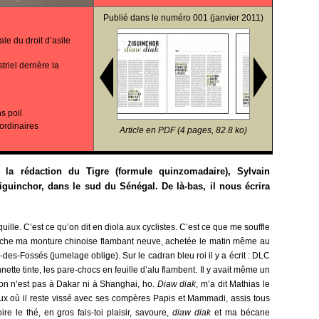
Publié dans le
numéro 001
(janvier 2011)
le du droit d’asile
riel derrière la
s poil
ordinaires
Article en PDF (4 pages, 82.8 ko)
la rédaction du Tigre (formule quinzomadaire), Sylvain
guinchor, dans le sud du Sénégal. De là-bas, il nous écrira
quille. C’est ce qu’on dit en diola aux cyclistes. C’est ce que me souffle
urche ma monture chinoise flambant neuve, achetée le matin même au
des-Fossés (jumelage oblige). Sur le cadran bleu roi il y a écrit : DLC
nette tinte, les pare-chocs en feuille d’alu flambent. Il y avait même un
: on n’est pas à Dakar ni à Shanghai, ho.
Diaw diak
, m’a dit Mathias le
ux où il reste vissé avec ses compères Papis et Mammadi, assis tous
ire le thé, en gros fais-toi plaisir, savoure,
diaw diak
et ma bécane