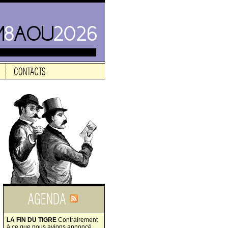
LA FIN DU TIGRE
Contrairement
à ce que nous avions annoncé