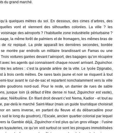
nts du grand marché.
us qu’à quelques mètres du sol. En dessous, des cimes d’arbres, des
squelles vont et viennent des silhouettes colorées. La ville ? les
 voisinage des aéroports ? l’habituelle zone industrielle périurbaine ?
rissage, la même forêt de palmiers et de fromagers, les mêmes bras de
de riz repiqué. La piste apparaît les dernières secondes, bordée
s se montre par endroits un militaire brandissant un Famas ou une
. Trois voitures garées devant l’aéroport, des bagages qu’on récupère
avec les agents qui connaissent chaque nouvel arrivant. Ziguinchor.
tre les arbres : c’est la grande artère de la ville. Le lycée Djignabo,
st à trois cents mètres. De rares taxis jaune et noir se risquent à tout
 demi-tour avant le cul-de-sac et repartent nonchalamment vers la ville
uatre goudrons nord-sud. Pour le reste, un damier de rues de sable
ons, jusque loin (à défaut d’être dense ni haut, Ziguinchor est vaste),
ar, Niéfoulène. En filant droit devant c’est Nema, Kadior - et tout au
le, par-delà le marché Saint-Maur (mais un guide touristique choisirait
hor en sens inverse, en partant du fleuve et du débarcadère pour
sud le long du goudron), l’Escale, ancien quartier colonial par lequel
vers la Gambie déjà, Ziguinchor n’est plus qu’un gros village : l’usine
es tuyauteries, ce qu’on voit surtout ce sont les pirogues immobilisées