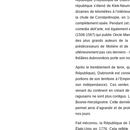
république (République de Dubrovn
république s’étend de Klek-Neum 
dizaines de kilomètres à l’intérieu
la chute de Constantinople, en 14
complètement rasée. Pendant cet âg
comedia dell’arte
, est également 
(1508-1567) qui publie
Oncle Mar
des plus grands auteurs de la
prédécesseurs de Molière et de S
ultérieurement pas ces derniers -
théâtres dubrovnikois porte son n
Après le tremblement de terre, q
République), Dubrovnik est consid
portions de son territoire à l’Emp
son indépendance). Ces ventes s
venant du continent en créant
de
ragusains ne sont plus contigus. L
Bosnie-Herzégovine. Cette derniè
permet ainsi d’agrandir et de prol
nos jours.
Fait méconnu, la République de D
États-Unis en 1776. Cela reflète