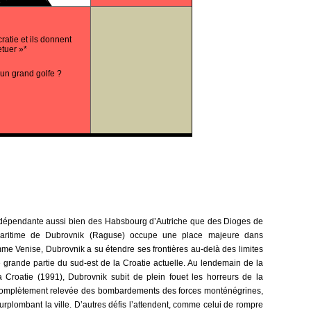
ratie et ils donnent
etuer »*
un grand golfe ?
ndépendante aussi bien des Habsbourg d’Autriche que des Dioges de
 maritime de Dubrovnik (Raguse) occupe une place majeure dans
Comme Venise, Dubrovnik a su étendre ses frontières au-delà des limites
une grande partie du sud-est de la Croatie actuelle. Au lendemain de la
 Croatie (1991), Dubrovnik subit de plein fouet les horreurs de la
st complètement relevée des bombardements des forces monténégrines,
plombant la ville. D’autres défis l’attendent, comme celui de rompre