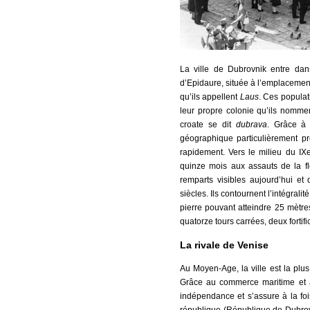
La ville de Dubrovnik entre dans
d’Epidaure, située à l’emplacement 
qu’ils appellent
Laus
. Ces populat
leur propre colonie qu’ils nomme
croate se dit
dubrava
. Grâce à 
géographique particulièrement p
rapidement. Vers le milieu du IXe 
quinze mois aux assauts de la fl
remparts visibles aujourd’hui et
siècles. Ils contournent l’intégralit
pierre pouvant atteindre 25 mètre
quatorze tours carrées, deux fortifi
La rivale de Venise
Au Moyen-Age, la ville est la plu
Grâce au commerce maritime et à
indépendance et s’assure à la fo