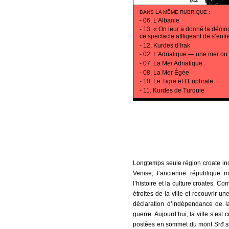
DANS LA MÊME RUBRIQUE
:
-
06. L’Albanie
-
13. « On leur a donné la démoc
ce spectacle affligeant de s’entr
-
12. Kurdes d’Irak
-
02. L’Adriatique — une mer ou 
-
07. La Mer Adriatique
-
08. La Mer Égée
-
10. Le Tigre et l’Euphrate
-
11. Kurdes de Turquie
Longtemps seule région croate i
Venise, l’ancienne république
l’histoire et la culture croates. 
étroites de la ville et recouvrir 
déclaration d’indépendance de la
guerre. Aujourd’hui, la ville s’e
postées en sommet du mont Srđ sur