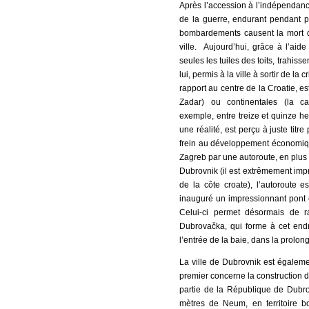
Après l’accession à l’indépendance
de la guerre, endurant pendant p
bombardements causent la mort d’
ville. Aujourd’hui, grâce à l’aide
seules les tuiles des toits, trahisse
lui, permis à la ville à sortir de 
rapport au centre de la Croatie, est
Zadar) ou continentales (la ca
exemple, entre treize et quinze h
une réalité, est perçu à juste tit
frein au développement économique.
Zagreb par une autoroute, en plus d
Dubrovnik (il est extrêmement impr
de la côte croate), l’autoroute e
inauguré un impressionnant pont e
Celui-ci permet désormais de ra
Dubrovačka, qui forme à cet endro
l’entrée de la baie, dans la prolong
La ville de Dubrovnik est égaleme
premier concerne la construction d
partie de la République de Dubrov
mètres de Neum, en territoire 