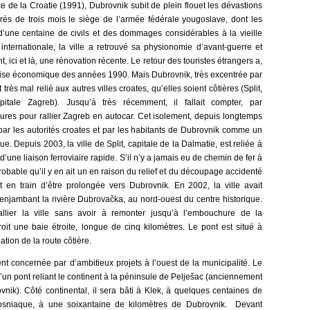
 de la Croatie (1991), Dubrovnik subit de plein flouet les dévastions
rès de trois mois le siège de l’armée fédérale yougoslave, dont les
une centaine de civils et des dommages considérables à la vieille
 internationale, la ville a retrouvé sa physionomie d’avant-guerre et
nt, ici et là, une rénovation récente. Le retour des touristes étrangers a,
la crise économique des années 1990. Mais Dubrovnik, très excentrée par
 très mal relié aux autres villes croates, qu’elles soient côtières (Split,
pitale Zagreb). Jusqu’à très récemment, il fallait compter, par
eures pour rallier Zagreb en autocar. Cet isolement, depuis longtemps
re par les autorités croates et par les habitants de Dubrovnik comme un
 Depuis 2003, la ville de Split, capitale de la Dalmatie, est reliée à
’une liaison ferroviaire rapide. S’il n’y a jamais eu de chemin de fer à
obable qu’il y en ait un en raison du relief et du découpage accidenté
st en train d’être prolongée vers Dubrovnik. En 2002, la ville avait
njambant la rivière Dubrovačka, au nord-ouest du centre historique.
llier la ville sans avoir à remonter jusqu’à l’embouchure de la
it une baie étroite, longue de cinq kilomètres. Le pont est situé à
ation de la route côtière.
nt concernée par d’ambitieux projets à l’ouest de la municipalité. Le
’un pont reliant le continent à la péninsule de Pelješac (anciennement
nik). Côté continental, il sera bâti à Klek, à quelques centaines de
bosniaque, à une soixantaine de kilomètres de Dubrovnik. Devant