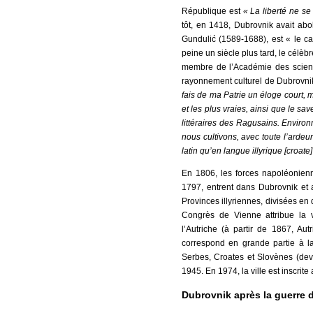
République est
« La liberté ne s
tôt, en 1418, Dubrovnik avait abol
Gundulić (1589-1688), est « le c
peine un siècle plus tard, le célè
membre de l’Académie des sciences
rayonnement culturel de Dubrovnik
fais de ma Patrie un éloge court, 
et les plus vraies, ainsi que le s
littéraires des Ragusains. Environ
nous cultivons, avec toute l’ardeur 
latin qu’en langue illyrique [croate]
En 1806, les forces napoléonienn
1797, entrent dans Dubrovnik et a
Provinces illyriennes, divisées en
Congrès de Vienne attribue la vi
l’Autriche (à partir de 1867, Au
correspond en grande partie à l
Serbes, Croates et Slovènes (dev
1945. En 1974, la ville est inscri
Dubrovnik après la guerre