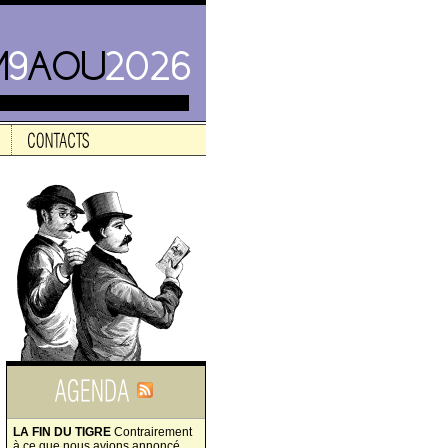
LA FIN DU TIGRE
Contrairement
à ce que nous avions annoncé