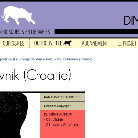
olitique (Le voyage de Marco Polo)
>
05. Dubrovnik (Croatie)
PAR
DAVID BEAUSOLEIL
Licence:
Copyright
DU MÊME AUTEUR
:
-
03. L’Istrie
-
01. Italie / Slovénie