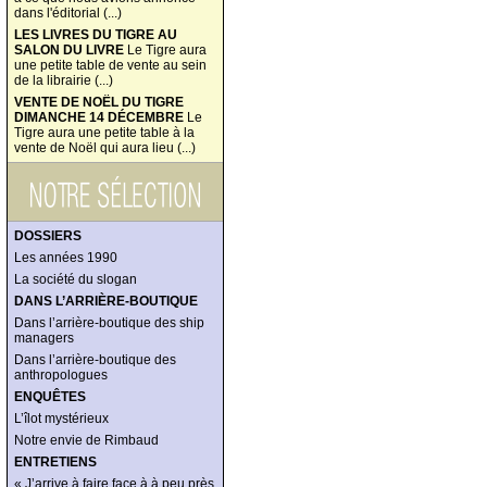
dans l'éditorial (...)
LES LIVRES DU TIGRE AU
SALON DU LIVRE
Le Tigre aura
une petite table de vente au sein
de la librairie (...)
VENTE DE NOËL DU TIGRE
DIMANCHE 14 DÉCEMBRE
Le
Tigre aura une petite table à la
vente de Noël qui aura lieu (...)
DOSSIERS
Les années 1990
La société du slogan
DANS L’ARRIÈRE-BOUTIQUE
Dans l’arrière-boutique des ship
managers
Dans l’arrière-boutique des
anthropologues
ENQUÊTES
L’îlot mystérieux
Notre envie de Rimbaud
ENTRETIENS
« J’arrive à faire face à à peu près