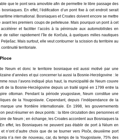
bable que le pont sera amovible afin de permettre le libre passage des
 bosniaques. En effet, l’édification d’un pont fixe à cet endroit serait
maritime international. Bosniaques et Croates doivent encore se mettre
e avant les premiers coups de pelleteuse. Mais pourquoi un pont à cet
accélérer et faciliter l’accès à la péninsule aux automobilistes en
e de rallier rapidement l’île de Korčula, à quelques milles nautiques
e Pelješac. Mais surtout, elle veut contourner la scission du territoire au
ontinuité territoriale.
 Ploce
 de Neum et donc le territoire bosniaque est aussi motivé par une
zaine d’années et qui concerner lui aussi la Bosnie-Herzégovine : le
omme nous l’avons indiqué plus haut, la municipalité de Neum couvre
parti de la Bosnie-Herzégovine depuis un traité signé en 1799 entre la
pire ottoman. Pendant la période yougoslave, Neum constitue une
bliques de la Yougoslavie. Cependant, depuis l’indépendance de la
 marque une frontière internationale. En 1998, les gouvernements
’on peut résumer en deux points : la libre circulation des personnes et
ritoire de Neum ; en échange, les Croates accordent aux Bosniaques la
e. En effet, les Bosniaques ne peuvent pas établir de port à Néum en
 et n’ont d’autre choix que de se tourner vers Ploče, deuxième port
é, cela n’a rien de nouveau, car, du temps de la Yougoslavie, 75% des