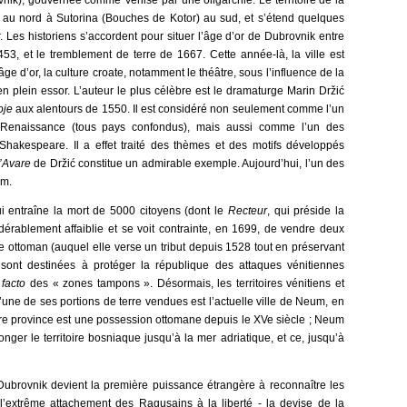
ik), gouvernée comme Venise par une oligarchie. Le territoire de la
au nord à Sutorina (Bouches de Kotor) au sud, et s’étend quelques
r. Les historiens s’accordent pour situer l’âge d’or de Dubrovnik entre
53, et le tremblement de terre de 1667. Cette année-là, la ville est
e d’or, la culture croate, notamment le théâtre, sous l’influence de la
en plein essor. L’auteur le plus célèbre est le dramaturge Marin Držić
oje
aux alentours de 1550. Il est considéré non seulement comme l’un
 Renaissance (tous pays confondus), mais aussi comme l’un des
hakespeare. Il a effet traité des thèmes et des motifs développés
l’Avare
de Držić constitue un admirable exemple. Aujourd’hui, l’un des
om.
ui entraîne la mort de 5000 citoyens (dont le
Recteur
, qui préside la
érablement affaiblie et se voit contrainte, en 1699, de vendre deux
ire ottoman (auquel elle verse un tribut depuis 1528 tout en préservant
ont destinées à protéger la république des attaques vénitiennes
 facto
des « zones tampons ». Désormais, les territoires vénitiens et
’une de ses portions de terre vendues est l’actuelle ville de Neum, en
re province est une possession ottomane depuis le XVe siècle ; Neum
onger le territoire bosniaque jusqu’à la mer adriatique, et ce, jusqu’à
ubrovnik devient la première puissance étrangère à reconnaître les
 l’extrême attachement des Ragusains à la liberté - la devise de la