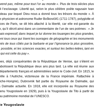
e vend pas, même pour tout l’or au monde »
. Plus de trois siècles plus
i l’esclavage. Liberté qui, selon le plus célèbre poète ragusain Ivan
adeau par lequel Dieu nous a donné tous les trésors du monde ». À
bre physicien et astronome Ruđer Bošković#1 (1711-1787), polyglotte et
 de Paris, se dit très attaché à la liberté, car elle est garante du
, qu’il décrit ainsi dans un commentaire de l’un de ses poèmes :
« Je
mais expressif, dans lequel je lui donne les louanges les plus grandes,
avent tous ceux qui lisent les ouvrages de géographie et les monuments
nés de tous côtés par la barbarie et par l’ignorance la plus grossière,
possible, et les sciences exactes, et surtout les belles-lettres, tant en
 qui est celle du pay ».
es, déjà conquérantes de la République de Venise, qui s’éteint en
bolissent la République deux ans plus tard. La ville est réunie aux
 départements français et administrées selon le Code civil. En 1815, le
lle à l’Autriche, victorieuse de la France impériale. Rattachée à
triche-Hongrie), Dubrovnik fait partie du Royaume de Dalmatie, qui
a Dalmatie actuelle. En 1918, elle est incorporée au Royaume des
enu Yougoslavie en 1929), puis à la Yougoslavie de Tito à partir de
te au patrimoine mondial de l’UNESCO.
 de Yougoslavie