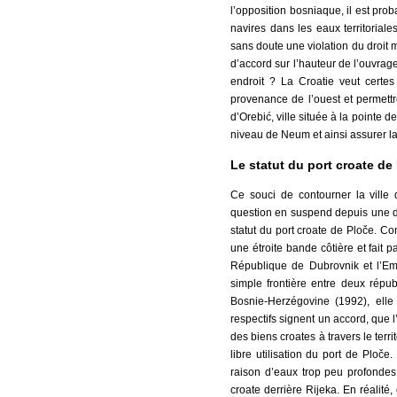
l’opposition bosniaque, il est pro
navires dans les eaux territoriales
sans doute une violation du droit 
d’accord sur l’hauteur de l’ouvrag
endroit ? La Croatie veut certes 
provenance de l’ouest et permettr
d’Orebić, ville située à la pointe d
niveau de Neum et ainsi assurer la c
Le statut du port croate de
Ce souci de contourner la ville
question en suspend depuis une di
statut du port croate de Ploče. C
une étroite bande côtière et fait 
République de Dubrovnik et l’Em
simple frontière entre deux répu
Bosnie-Herzégovine (1992), elle
respectifs signent un accord, que l
des biens croates à travers le ter
libre utilisation du port de Ploč
raison d’eaux trop peu profondes
croate derrière Rijeka. En réalit