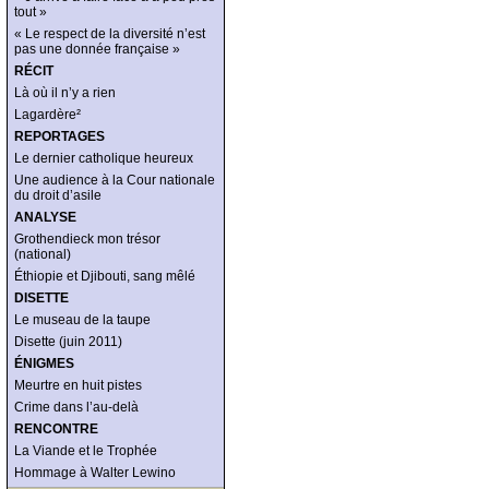
tout »
« Le respect de la diversité n’est
pas une donnée française »
RÉCIT
Là où il n’y a rien
Lagardère²
REPORTAGES
Le dernier catholique heureux
Une audience à la Cour nationale
du droit d’asile
ANALYSE
Grothendieck mon trésor
(national)
Éthiopie et Djibouti, sang mêlé
DISETTE
Le museau de la taupe
Disette (juin 2011)
ÉNIGMES
Meurtre en huit pistes
Crime dans l’au-delà
RENCONTRE
La Viande et le Trophée
Hommage à Walter Lewino