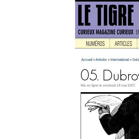
Accueil
>
Articles
>
International
>
Géop
Mis en ligne le vendredi 18 mai 2007.