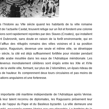
 l’histoire au VIIe siècle quand les habitants de la ville romaine
de l’actuelle Cavtat, trouvent refuge sur un îlot et fondent une colonie
ions sont rapidement rejointes par des Slaves (Croates), qui installent
nt Dubrovnik, sans doute en raison de la forêt environnante, qui en
l’afflux des réfugiés romains des villes voisines et à sa position
ropice, Ragusium, devenue une seule et même ville, se développe
siècle, la cité est déjà suffisamment fortifiée pour résister pendant
otte arabe mouillée dans les eaux de l’Adriatique méridionale. Les
 devenus mondialement célèbres sont érigés entre les XIIe et XVIe
é de la vieille ville, formant, sur plus de 2 kilomètres, un épais rideau de
s de hauteur. Ils comprennent deux tours circulaires et pas moins de
cations angulaires et une forteresse.
s importante cité maritime indépendante de l’Adriatique après Venise.
 leur talent reconnu de diplomates, les Ragusains préservent leur
is de l’appui du Pape et du Basileus byzantin. La ville demeure une