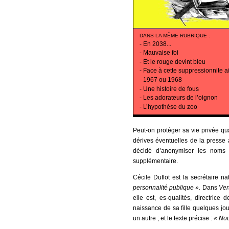
DANS LA MÊME RUBRIQUE
:
-
En 2038...
-
Mauvaise foi
-
Et le rouge devint bleu
-
Face à cette suppressionnite a
-
1967 ou 1968
-
Une histoire de fous
-
Les adorateurs de l’oignon
-
L’hypothèse du zoo
Peut-on protéger sa vie privée qu
dérives éventuelles de la presse 
décidé d’anonymiser les noms ci
supplémentaire.
Cécile Duflot est la secrétaire n
personnalité publique ».
Dans
Ver
elle est, es-qualités, directrice
naissance de sa fille quelques jo
un autre ; et le texte précise :
« Nou