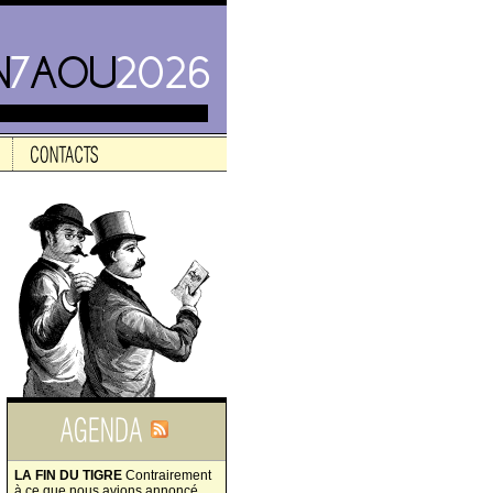
LA FIN DU TIGRE
Contrairement
à ce que nous avions annoncé