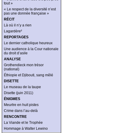
tout »
« Le respect de la diversité n’est
pas une donnée française »
RÉCIT
Là où il n’y a rien
Lagardère²
REPORTAGES
Le dernier catholique heureux
Une audience à la Cour nationale
du droit d’asile
ANALYSE
Grothendieck mon trésor
(national)
Éthiopie et Djibouti, sang mêlé
DISETTE
Le museau de la taupe
Disette (juin 2011)
ÉNIGMES
Meurtre en huit pistes
Crime dans l’au-delà
RENCONTRE
La Viande et le Trophée
Hommage à Walter Lewino