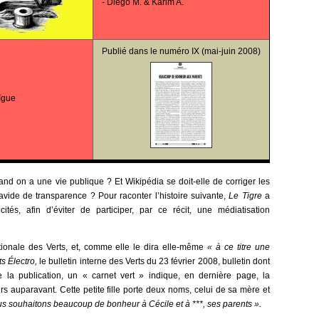
-
Diego M. & Karim A.
Publié dans le
numéro IX
(mai-juin 2008)
ïgue
and on a une vie publique ? Et Wikipédia se doit-elle de corriger les
avide de transparence ? Pour raconter l’histoire suivante,
Le Tigre
a
tés, afin d’éviter de participer, par ce récit, une médiatisation
ationale des Verts, et, comme elle le dira elle-même
« à ce titre une
ts Électro,
le bulletin interne des Verts du 23 février 2008, bulletin dont
 de la publication, un « carnet vert » indique, en dernière page, la
urs auparavant.
Cette petite fille porte deux noms, celui de sa mère et
s souhaitons beaucoup de bonheur à Cécile et à ***, ses parents ».