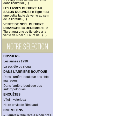
dans l'éditorial (...)
LES LIVRES DU TIGRE AU
SALON DU LIVRE
Le Tigre aura
une petite table de vente au sein
de la librairie (...)
VENTE DE NOËL DU TIGRE
DIMANCHE 14 DÉCEMBRE
Le
Tigre aura une petite table à la
vente de Noël qui aura lieu (...)
DOSSIERS
Les années 1990
La société du slogan
DANS L’ARRIÈRE-BOUTIQUE
Dans l’arrière-boutique des ship
managers
Dans l’arrière-boutique des
anthropologues
ENQUÊTES
L’îlot mystérieux
Notre envie de Rimbaud
ENTRETIENS
« J’arrive à faire face à à peu près