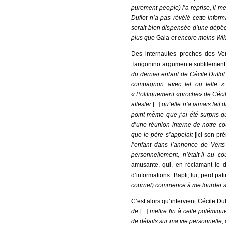
purement people) l’a reprise, il 
Duflot n’a pas révélé cette inform
serait bien dispensée d’une dép
plus que
Gala
et encore moins Wik
Des internautes proches des Ver
Tangonino argumente subtilement 
du dernier enfant de Cécile Duflo
compagnon avec tel ou telle 
« Politiquement «proche» de Cécile 
attester
[...]
qu’elle n’a jamais fait d
point même que j’ai été surpris q
d’une réunion interne de notre c
que le père s’appelait
[ici son pr
l’enfant dans l’annonce de Verts
personnellement, n’était-il au 
amusante, qui, en réclamant le d
d’informations. Bapti, lui, perd pat
courriel) commence à me lourder 
C’est alors qu’intervient Cécile D
de
[...]
mettre fin à cette polémiq
de détails sur ma vie personnelle