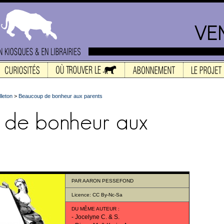
lleton
>
Beaucoup de bonheur aux parents
PAR
AARON PESSEFOND
Licence:
CC By-Nc-Sa
DU MÊME AUTEUR
:
-
Jocelyne C. & S.