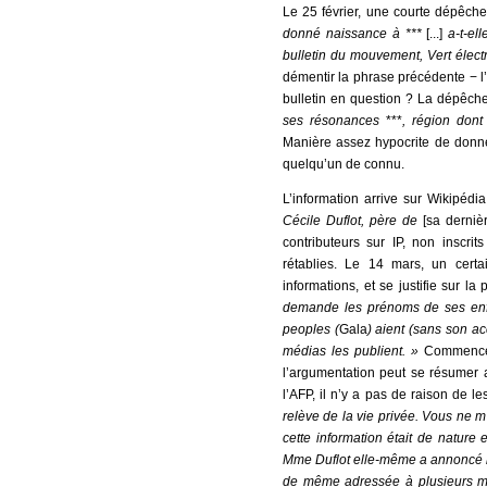
Le 25 février, une courte dépêch
donné naissance à ***
[...]
a-t-el
bulletin du mouvement, Vert élec
démentir la phrase précédente − l’a
bulletin en question ? La dépêche 
ses résonances
***
, région dont
Manière assez hypocrite de donner
quelqu’un de connu.
L’information arrive sur Wikipéd
Cécile Duflot, père de
[sa dernièr
contributeurs sur IP, non inscrit
rétablies. Le 14 mars, un cer
informations, et se justifie sur l
demande les prénoms de ses en
peoples (
Gala
) aient (sans son ac
médias les publient. »
Commence 
l’argumentation peut se résumer a
l’AFP, il n’y a pas de raison de l
relève de la vie privée. Vous ne m
cette information était de nature
Mme Duflot elle-même a annoncé la 
de même adressée à plusieurs mill