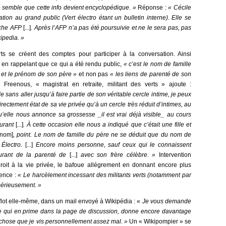
me semble que cette info devient encyclopédique. »
Réponse :
« Cécile
ation au grand public (Vert électro étant un bulletin interne). Elle se
êche AFP
[...]
. Après l’AFP n’a pas été poursuivie et ne le sera pas, pas
ipedia. »
ts se créent des comptes pour participer à la conversation. Ainsi
en rappelant que ce qui a été rendu public,
« c’est le nom de famille
t et le prénom de son père »
et non pas
« les liens de parenté de son
».
Freenous, « magistrat en retraite, militant des verts » ajoute :
sans aller jusqu’à faire partie de son véritable cercle intime, je peux
irectement état de sa vie privée qu’à un cercle très réduit d’intimes, au
u’elle nous annonce sa grossesse _il est vrai déjà visible_ au cours
ourant
[...]
. À cette occasion elle nous a indiqué que c’était une fille et
énom]
, point. Le nom de famille du père ne se déduit que du nom de
 Électro.
[...]
Encore moins personne, sauf ceux qui le connaissent
courant de la parenté de
[...]
avec son frère célèbre. »
Intervention
roit à la vie privée, le bafoue allégrement en donnant encore plus
ience :
« Le harcèlement incessant des militants verts (notamment par
sérieusement. »
uflot elle-même, dans un mail envoyé à Wikipédia : «
Je vous demande
ue qui en prime dans la page de discussion, donne encore davantage
, chose que je vis personnellement assez mal. »
Un « Wikipompier » se