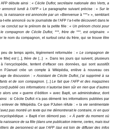
e AFP débute ainsi :
« Cécile Duflot, secrétaire nationale des Verts, a
le annoncé lundi à l’AFP »
Le paragraphe suivant précise : «
Sur le
tro, la naissance est annoncée par un «Bienvenue
à ***» », semblant
-t-elle annoncé ou le journaliste de l’AFP l’a-t-elle découvert dans le
se conclut sur le prénom de la petite fille :
« Un prénom choisi pour
 le compagnon de Cécile Duflot, ***
, frère de ***
, est originaire. »
 le nom du compagnon, et surtout celui du frère, qui se trouve être
ia peu de temps après, légèrement reformulée :
« Le compagnon de
e fille]
est
[...]
, frère de
[...]
»
. Dans les jours qui suivent, plusieurs
s à l’encyclopédie, tentent d’effacer ces données, qui sont aussitôt
tain PJanuel crée un compte à Wikipédia, enlève à nouveau ces
a page de discussion :
« Assistant de Cécile Duflot, j’ai supprimé à sa
fants et de son compagnon.
[...]
Le fait que l’AFP et des magazines
cord) publié ces informations n’autorise bien sûr en rien que d’autres
alors une « guerre d’édition » avec Bapti, un administrateur, dont
insi : si Cécile Duflot n’a pas démenti les informations publiées par
es enlever de Wikipédia. Ce que PJulien réfute :
« la vie sentimentale
’avez pas montré un texte qui me démontrerait le contraire, ni en quoi
 encyclopédique. »
Bapti n’en démord pas :
« À partir du moment où
naissance de sa fille (dans une publication interne, certes, mais tout
iers de personnes) et que l’AFP (qui est loin de diffuser des infos