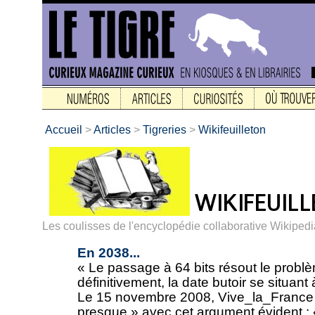
Accueil
>
Articles
>
Tigreries
>
Wikifeuilleton
Les coulisses de l'encyclopédie collaborative Wikipedi
En 2038...
« Le passage à 64 bits résout le prob
définitivement, la date butoir se situant
Le 15 novembre 2008, Vive_la_France d
presque » avec cet argument évident : « 