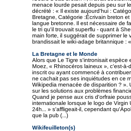
menace lourde pesait depuis peu sur le
décrété : « Il existe aujourd'hui : Catég
Bretagne, Catégorie :Écrivain breton et
langue bretonne. Il est nécessaire de fair
le tri qu'il trouvait superflu - quant à Sh
main forte, il suggérait de supprimer le 
brandissait le wiki-adage britannique : « j
La Bretagne et le Monde
Alors que Le Tigre s'intronisait espèce 
Moez, « Rhinocéros laineux », c'est-à-d
inscrit ou ayant commencé à contribuer 
ne cachait pas ses inquiétudes en ce mo
Wikipedia menacée de disparition ? ».
sur les solutions aux problèmes financi
Quand je pense aux cris d'orfraie pou
internationale lorsque le logo de Virgin
24h... » s'affligeait-il, cependant qu'Ap
que la pub (...)
Wikifeuilleton(s)