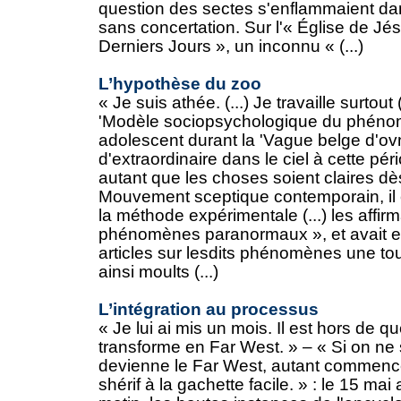
question des sectes s'enflammaient da
sans concertation. Sur l'« Église de Jé
Derniers Jours », un inconnu « (...)
L’hypothèse du zoo
« Je suis athée. (...) Je travaille surtout
'Modèle sociopsychologique du phénomè
adolescent durant la 'Vague belge d'ovni
d'extraordinaire dans le ciel à cette pé
autant que les choses soient claires d
Mouvement sceptique contemporain, il 
la méthode expérimentale (...) les affir
phénomènes paranormaux », et avait en
articles sur lesdits phénomènes une to
ainsi moults (...)
L’intégration au processus
« Je lui ai mis un mois. Il est hors de 
transforme en Far West. » – « Si on n
devienne le Far West, autant commence
shérif à la gachette facile. » : le 15 ma