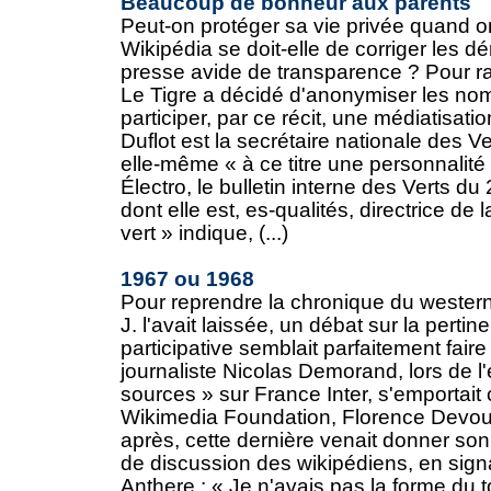
Beaucoup de bonheur aux parents
Peut-on protéger sa vie privée quand o
Wikipédia se doit-elle de corriger les d
presse avide de transparence ? Pour rac
Le Tigre a décidé d'anonymiser les noms
participer, par ce récit, une médiatisat
Duflot est la secrétaire nationale des Ve
elle-même « à ce titre une personnalité
Électro, le bulletin interne des Verts du 
dont elle est, es-qualités, directrice de 
vert » indique, (...)
1967 ou 1968
Pour reprendre la chronique du western
J. l'avait laissée, un débat sur la perti
participative semblait parfaitement faire l
journaliste Nicolas Demorand, lors de l
sources » sur France Inter, s'emportait 
Wikimedia Foundation, Florence Devo
après, cette dernière venait donner son 
de discussion des wikipédiens, en signa
Anthere : « Je n'avais pas la forme du 