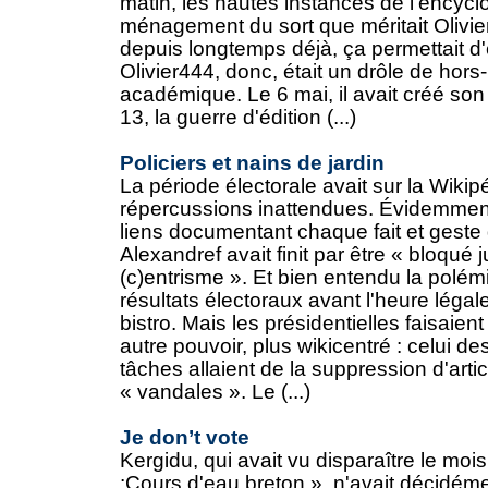
matin, les hautes instances de l'encycl
ménagement du sort que méritait Olivier
depuis longtemps déjà, ça permettait d'é
Olivier444, donc, était un drôle de hors-l
académique. Le 6 mai, il avait créé son 
13, la guerre d'édition (...)
Policiers et nains de jardin
La période électorale avait sur la Wiki
répercussions inattendues. Évidemment,
liens documentant chaque fait et geste
Alexandref avait finit par être « bloqué
(c)entrisme ». Et bien entendu la polé
résultats électoraux avant l'heure légal
bistro. Mais les présidentielles faisaien
autre pouvoir, plus wikicentré : celui de
tâches allaient de la suppression d'art
« vandales ». Le (...)
Je don’t vote
Kergidu, qui avait vu disparaître le moi
:Cours d'eau breton », n'avait décidéme