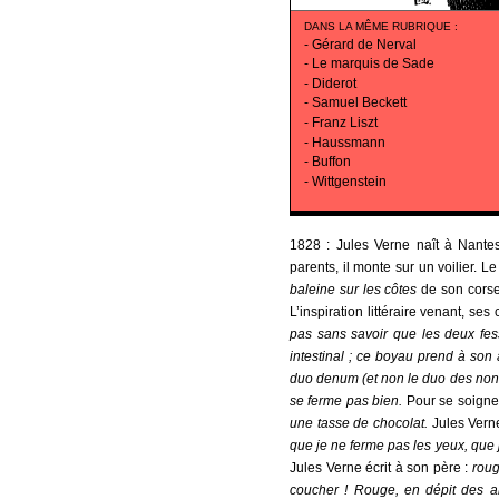
DANS LA MÊME RUBRIQUE
:
-
Gérard de Nerval
-
Le marquis de Sade
-
Diderot
-
Samuel Beckett
-
Franz Liszt
-
Haussmann
-
Buffon
-
Wittgenstein
1828 : Jules Verne naît à Nante
parents, il monte sur un voilier. Le
baleine sur les côtes
de son corse
L’inspiration littéraire venant, se
pas sans savoir que les deux fes
intestinal ; ce boyau prend à son 
duo denum (et non le duo des nonn
se ferme pas bien.
Pour se soigne
une tasse de chocolat.
Jules Vern
que je ne ferme pas les yeux, que je
Jules Verne écrit à son père :
roug
coucher ! Rouge, en dépit des al