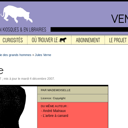
vie des grands hommes
>
Jules Verne
 ; mis à jour le mardi 4 décembre 2007.
PAR
MADEMOISELLE
Licence:
Copyright
DU MÊME AUTEUR
:
-
André Malraux
-
L’arbre à canard