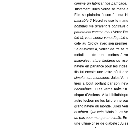
comme un fabricant de barricade
Justement Jules Verne se marie 
Elle se plaindra à son éditeur H
passable ?
Hetzel refuse le manu
hommes me diraient le contraire 
parleraient comme moi !
Verne l’éc
été là, vous seriez venu déguisé 
côte au Crotoy avec son premier
Saint-Michel II
, voilier de treize
métallique de trente mètres à voi
mauvaise nature, fanfaron de vic
navire en partance pour les Indes
fils lui envoie une lettre où il os
simplement monotone.
Jules Vern
tirés à bout portant par son ne
l’Académie
. Jules Verne boîte : i
cirque d’Amiens. À la bibliothèque
autre lecteur ne les lui prenne pa
grand navire du monde
.
Jules Vern
et aérien. Que cela !
Mais Jules Vern
un pas pour manger une truffe
. En
une ultime crise de diabète : Ju