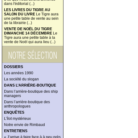
dans l'éditorial (...)
LES LIVRES DU TIGRE AU
SALON DU LIVRE
Le Tigre aura
une petite table de vente au sein
de la librairie (...)
VENTE DE NOËL DU TIGRE
DIMANCHE 14 DÉCEMBRE
Le
Tigre aura une petite table à la
vente de Noël qui aura lieu (...)
DOSSIERS
Les années 1990
La société du slogan
DANS L’ARRIÈRE-BOUTIQUE
Dans l’arrière-boutique des ship
managers
Dans l’arrière-boutique des
anthropologues
ENQUÊTES
L’îlot mystérieux
Notre envie de Rimbaud
ENTRETIENS
« J’arrive à faire face à à peu près