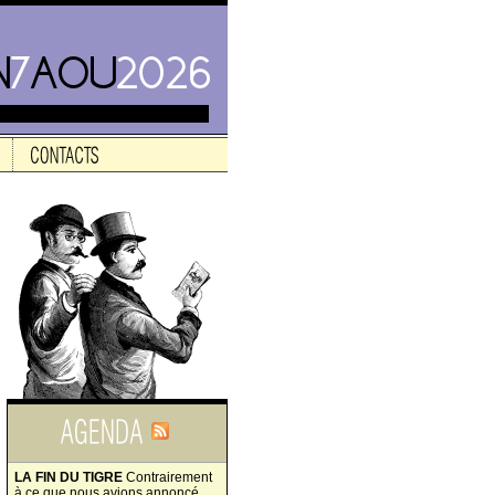
LA FIN DU TIGRE
Contrairement
à ce que nous avions annoncé