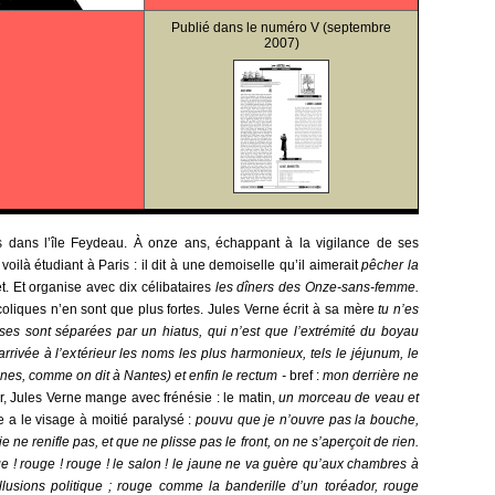
Publié dans le
numéro V
(septembre
2007)
s dans l’île Feydeau. À onze ans, échappant à la vigilance de ses
 voilà étudiant à Paris : il dit à une demoiselle qu’il aimerait
pêcher la
t. Et organise avec dix célibataires
les dîners des Onze-sans-femme.
s coliques n’en sont que plus fortes. Jules Verne écrit à sa mère
tu n’es
ses sont séparées par un hiatus, qui n’est que l’extrémité du boyau
arrivée à l’extérieur les noms les plus harmonieux, tels le jéjunum, le
es, comme on dit à Nantes) et enfin le rectum -
bref :
mon derrière ne
r, Jules Verne mange avec frénésie : le matin,
un morceau de veau et
e a le visage à moitié paralysé :
pouvu que je n’ouvre pas la bouche,
 ne renifle pas, et que ne plisse pas le front, on ne s’aperçoit de rien.
e ! rouge ! rouge ! le salon ! le jaune ne va guère qu’aux chambres à
lusions politique ; rouge comme la banderille d’un toréador, rouge