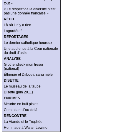
tout »
« Le respect de la diversité n’est
pas une donnée française »
RÉCIT
Là où il n’y a rien
Lagardère²
REPORTAGES
Le dernier catholique heureux
Une audience à la Cour nationale
du droit d’asile
ANALYSE
Grothendieck mon trésor
(national)
Éthiopie et Djibouti, sang mêlé
DISETTE
Le museau de la taupe
Disette (juin 2011)
ÉNIGMES
Meurtre en huit pistes
Crime dans l’au-delà
RENCONTRE
La Viande et le Trophée
Hommage à Walter Lewino