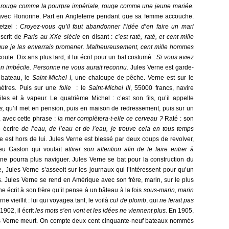
, rouge comme la pourpre impériale, rouge comme une jeune mariée.
avec Honorine. Part en Angleterre pendant que sa femme accouche.
etzel :
Croyez-vous qu’il faut abandonner l’idée d’en faire un mari
scrit de
Paris au XXe siècle
en disant :
c’est raté, raté, et cent mille
que je les enverrais promener. Malheureusement, cent mille hommes
oute. Dix ans plus tard, il lui écrit pour un bal costumé :
Si vous aviez
en imbécile. Personne ne vous aurait reconnu.
Jules Verne est garde-
 bateau, le
Saint-Michel I
, une chaloupe de pêche. Verne est sur le
 mètres. Puis sur une
folie
: le
Saint-Michel III
, 55000 francs, navire
les et à vapeur. Le quatrième Michel : c’est son fils, qu’il appelle
es,
qu’il met en pension, puis en maison de redressement, puis sur un
, avec cette phrase :
la mer complètera-t-elle ce cerveau ?
Raté : son
e écrire
de l’eau, de l’eau et de l’eau, je trouve cela en tous temps
e est hors de lui. Jules Verne est blessé par deux coups de revolver,
veu Gaston qui voulait
attirer son attention afin de le faire entrer à
l ne pourra plus naviguer. Jules Verne se bat pour la construction du
, Jules Verne s’asseoit sur les journaux qui l’intéressent pour qu’un
s. Jules Verne se rend en Amérique avec son frère, marin, sur le plus
e écrit à son frère qu’il pense à un bâteau à la fois
sous-marin, marin
e vieillit : lui qui voyagea tant, le voilà
cul de plomb
, qui
ne ferait pas
 1902, il écrit
les mots s’en vont et les idées ne viennent plus.
En 1905,
les Verne meurt. On compte deux cent cinquante-neuf bateaux nommés