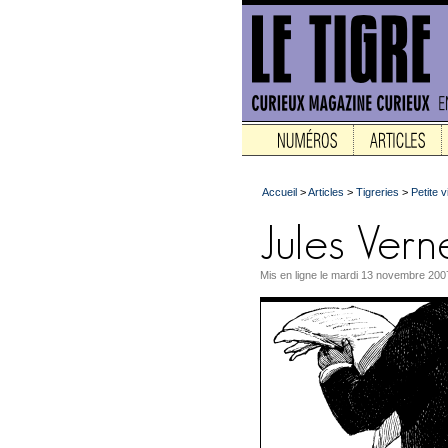
Accueil
>
Articles
>
Tigreries
>
Petite 
Mis en ligne le mardi 13 novembre 2007