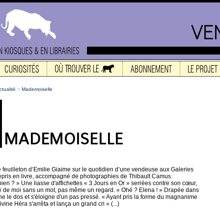
ctualité
>
Mademoiselle
 feuilleton d’Emilie Giaime sur le quotidien d’une vendeuse aux Galeries
t repris en livre, accompagné de photographies de Thibault Camus.
ien ? » Une liasse d'affichettes « 3 Jours en Or » serrées contre son cœur,
té de moi sans un mot, pas même un regard. « Ohé ? Elena ! » Drapée dans
urne le dos et s'éloigne d'un pas pressé. « Ayant pris la forme du magnanime
divine Héra s'arrêta et lança un grand cri » (...)