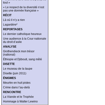
tout »
« Le respect de la diversité n’est
pas une donnée française »
RÉCIT
Là où il n’y a rien
Lagardère²
REPORTAGES
Le dernier catholique heureux
Une audience à la Cour nationale
du droit d’asile
ANALYSE
Grothendieck mon trésor
(national)
Éthiopie et Djibouti, sang mêlé
DISETTE
Le museau de la taupe
Disette (juin 2011)
ÉNIGMES
Meurtre en huit pistes
Crime dans l’au-delà
RENCONTRE
La Viande et le Trophée
Hommage à Walter Lewino