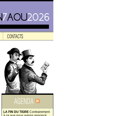
LA FIN DU TIGRE
Contrairement
à ce que nous avions annoncé