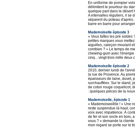
En uniforme de pompier volon
délimitent le pourtour du sta
quelque part dans le désert
A intervalles réguliers, il s
séparent du poteau d'après, 
barre en barre pour arranger
Mademoiselle épisode 3
« Vous faîtes les pré soldes
petites marques vous mettez 
aiguilles, caleçon moulant e
combien ? » Le temps de mettr
chewing-gum avec l'énergie d'
cinq... vingt-trois mille deux 
Mademoiselle épisode 2
2010, dernier lundi de l'ann
la rue de Provence. Au prem
épaisseurs de laine, duvet, 
surchauffées. Sur le stand, je
de coton rouge coquelicot, d
: quelques pièces de la nouvel
Mademoiselle, épisode 1
« Mademoiseeêlle ! » Une rob
reste suspendue là-haut, comme
voix avec impatience. À cont
de fer et son socle en bois, 
vous ? » demande la cliente 
mon regard se porte sur le tis