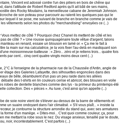
taire, Vincent est adossé contre l'un des piliers en bois de chêne qui
nd, dans l'attitude de Robert Redford après qu'il ait bâti de ses mains,
 hostile des Rocky Moutains, la merveilleuse cabane de Jeremiah Johnson.
e décroche de son poteau pour parcourir au ralenti les quelques pas qui le
sur lequel il se pose, me suivant de branche en branche comme je vais de
 les vêtements selon les photos du "merchandising" envoyées ce (...)
 ? Vous mettez de côté ? Pourquoi chez Chanel ils mettent de côté et les
pas de côté ? » Une rousse quinquagénaire toute vêtue d'argent, talons
t manteau en renard, essaie un blouson en lamé or. « Ça me le fait à
e la main sur ma calculatrice, je la vois fixer l'au-delà en mastiquant son
une moissonneuse-batteuse : « Zéro... zéro et je retiens trois... quatre fois
cents par cent... cinq cent quatre-vingts moins deux cent (...)
ée, 2°C à l'enseigne de la pharmacie rue de la Chaussée d'Antin, angle de
ier étage des Galeries Lafayette, des silhouettes engoncées dans des
peaux de bête, déambulent d'un pas un peu raide dans les allées
 déballe des t-shirts en lin couleurs cerise et abricot, des blouses en voile
es robes de dentelle blanches comme des lys - la primeur du printemps-été
le collection. Des « pièces ». Au luxe, c'est ainsi qu'on appelle (...)
e de soie noire vient de s'élever au-dessus de la barre de vêtements et
 un suaire ondoyant dans l'air climatisé. « S'il vous plaît... » insiste la
recœur, je contourne la structure arrondie du stand qui, avec ses armatures
a la forme d'un manège. « Dites-moi... C'est quoi comme couleur, ça, pour
en me mettant la robe sous le nez. Du visage anxieux, tenaillé par le doute,
su, noir, incontestablement. C'est parfois (...)