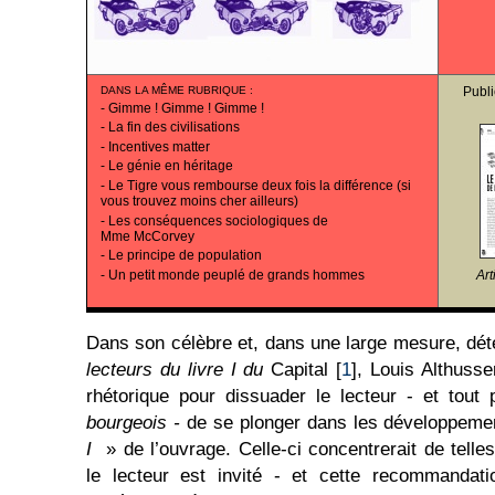
DANS LA MÊME RUBRIQUE
:
Publi
-
Gimme ! Gimme ! Gimme !
-
La fin des civilisations
-
Incentives matter
-
Le génie en héritage
-
Le Tigre vous rembourse deux fois la différence (si
vous trouvez moins cher ailleurs)
-
Les conséquences sociologiques de
Mme McCorvey
-
Le principe de population
-
Un petit monde peuplé de grands hommes
Art
Dans son célèbre et, dans une large mesure, dé
lecteurs du livre I du
Capital [
1
], Louis Althusse
rhétorique pour dissuader le lecteur - et tout p
bourgeois -
de se plonger dans les développem
I
» de l’ouvrage. Celle-ci concentrerait de telles
le lecteur est invité - et cette recommanda