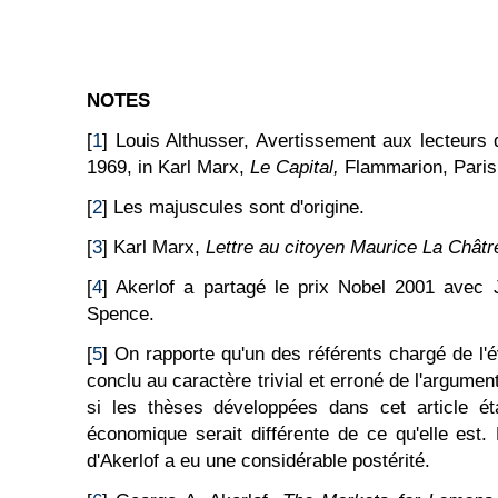
NOTES
[
1
] Louis Althusser, Avertissement aux lecteurs 
1969, in Karl Marx,
Le Capital,
Flammarion, Paris
[
2
] Les majuscules sont d'origine.
[
3
] Karl Marx,
Lettre au citoyen Maurice La Châtr
[
4
] Akerlof a partagé le prix Nobel 2001 avec J
Spence.
[
5
] On rapporte qu'un des référents chargé de l'év
conclu au caractère trivial et erroné de l'argumen
si les thèses développées dans cet article ét
économique serait différente de ce qu'elle est. E
d'Akerlof a eu une considérable postérité.