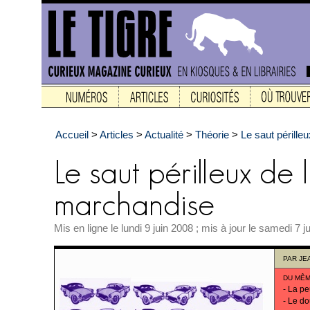
Accueil
>
Articles
>
Actualité
>
Théorie
>
Le saut pérille
Mis en ligne le lundi 9 juin 2008 ; mis à jour le samedi 7 j
PAR
JE
DU MÊM
-
La pe
-
Le d