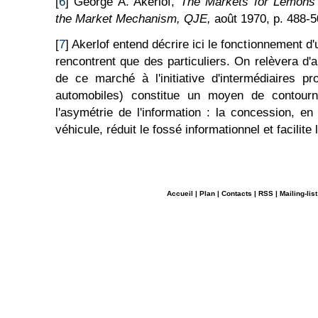
[
6
] George A. Akerlof,
The Markets for Lemons 
the Market Mechanism, QJE,
août 1970, p. 488-5
[
7
] Akerlof entend décrire ici le fonctionnement 
rencontrent que des particuliers. On relèvera d'ai
de ce marché à l'initiative d'intermédiaires p
automobiles) constitue un moyen de contourner
l'asymétrie de l'information : la concession, en
véhicule, réduit le fossé informationnel et facilite
Accueil
|
Plan
|
Contacts
|
RSS
|
Mailing-list