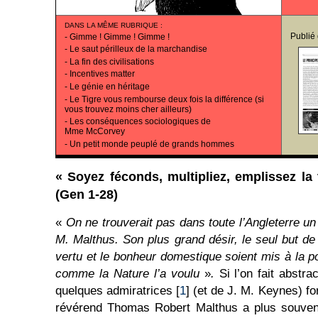
DANS LA MÊME RUBRIQUE
:
Publié
-
Gimme ! Gimme ! Gimme !
-
Le saut périlleux de la marchandise
-
La fin des civilisations
-
Incentives matter
-
Le génie en héritage
-
Le Tigre vous rembourse deux fois la différence (si
vous trouvez moins cher ailleurs)
-
Les conséquences sociologiques de
Mme McCorvey
-
Un petit monde peuplé de grands hommes
« Soyez féconds, multipliez, emplissez la 
(Gen 1-28)
«
On ne trouverait pas dans toute l’Angleterre 
M. Malthus. Son plus grand désir, le seul but de 
vertu et le bonheur domestique soient mis à la 
comme la Nature l’a voulu
»
.
Si l’on fait abstr
quelques admiratrices [
1
] (et de J. M. Keynes) fo
révérend Thomas Robert Malthus a plus souvent