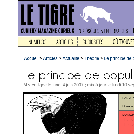
Accueil
>
Articles
>
Actualité
>
Théorie
>
Le principe de 
Mis en ligne le lundi 4 juin 2007 ; mis à jour le lundi 10 
PAR
JE
Licence
DU MÊM
-
La pe
-
Le d