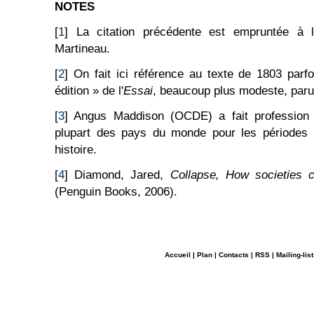
NOTES
[
1
] La citation précédente est empruntée à l'
Martineau.
[
2
] On fait ici référence au texte de 1803 parf
édition » de l'
Essai
, beaucoup plus modeste, paru
[
3
] Angus Maddison (OCDE) a fait profession 
plupart des pays du monde pour les périodes l
histoire.
[
4
] Diamond, Jared,
Collapse, How societies c
(Penguin Books, 2006).
Accueil
|
Plan
|
Contacts
|
RSS
|
Mailing-list