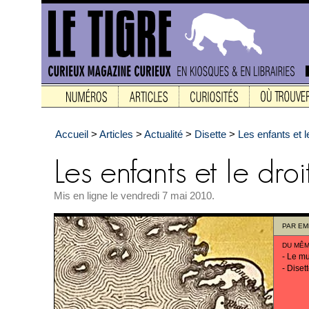
Accueil
>
Articles
>
Actualité
>
Disette
>
Les enfants et l
Mis en ligne le vendredi 7 mai 2010.
PAR
EM
DU MÊM
-
Le mu
-
Disett