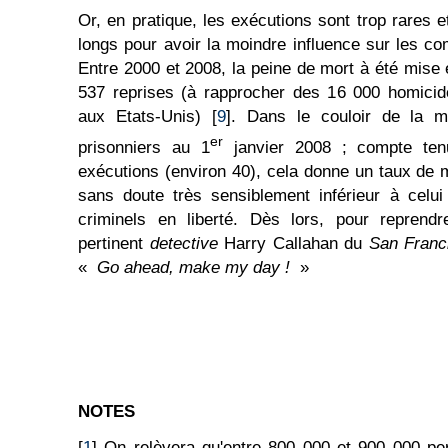
Or, en pratique, les exécutions sont trop rares 
longs pour avoir la moindre influence sur les c
Entre 2000 et 2008, la peine de mort à été mis
537 reprises (à rapprocher des 16 000 homic
aux Etats-Unis) [
9
]. Dans le couloir de la 
er
prisonniers au 1
janvier 2008 ; compte ten
exécutions (environ 40), cela donne un taux de m
sans doute très sensiblement inférieur à celu
criminels en liberté. Dès lors, pour reprendr
pertinent
detective
Harry Callahan du
San Franc
«
Go ahead, make my day !
»
NOTES
[
1
] On relèvera qu'entre 800 000 et 900 000 pe