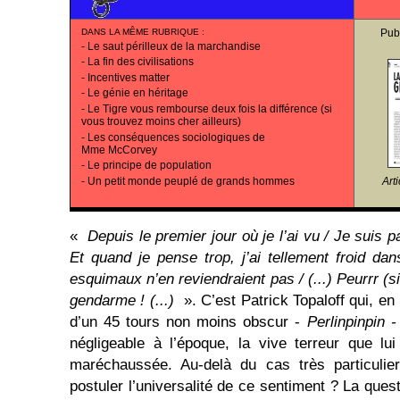
DANS LA MÊME RUBRIQUE
:
Pub
-
Le saut périlleux de la marchandise
-
La fin des civilisations
-
Incentives matter
-
Le génie en héritage
-
Le Tigre vous rembourse deux fois la différence (si
vous trouvez moins cher ailleurs)
-
Les conséquences sociologiques de
Mme McCorvey
-
Le principe de population
-
Un petit monde peuplé de grands hommes
Art
«
Depuis le premier jour où je l’ai vu / Je suis p
Et quand je pense trop, j’ai tellement froid d
esquimaux n’en reviendraient pas / (...) Peurrr (
gendarme ! (...)
». C’est Patrick Topaloff qui, en
d’un 45 tours non moins obscur -
Perlinpinpin -
négligeable à l’époque, la vive terreur que lui 
maréchaussée. Au-delà du cas très particulier
postuler l’universalité de ce sentiment ? La ques