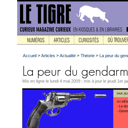
Accueil
>
Articles
>
Actualité
>
Théorie
>
La peur du ge
Mis en ligne le lundi 4 mai 2009 ; mis à jour le jeudi 1er j
PAR
JE
DU MÊM
-
Le d
-
Gimme