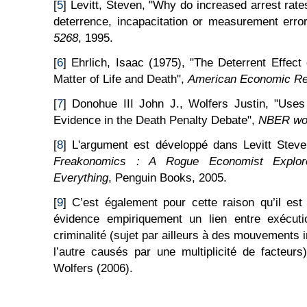
[
5
] Levitt, Steven, "Why do increased arrest rat
deterrence, incapacitation or measurement erro
5268
, 1995.
[
6
] Ehrlich, Isaac (1975), "The Deterrent Effect
Matter of Life and Death",
American Economic R
[
7
] Donohue III John J., Wolfers Justin, "Use
Evidence in the Death Penalty Debate",
NBER wor
[
8
] L'argument est développé dans Levitt Stev
Freakonomics : A Rogue Economist Explor
Everything
, Penguin Books, 2005.
[
9
] C’est également pour cette raison qu’il est
évidence empiriquement un lien entre exécuti
criminalité (sujet par ailleurs à des mouvements
l’autre causés par une multiplicité de facteur
Wolfers (2006).