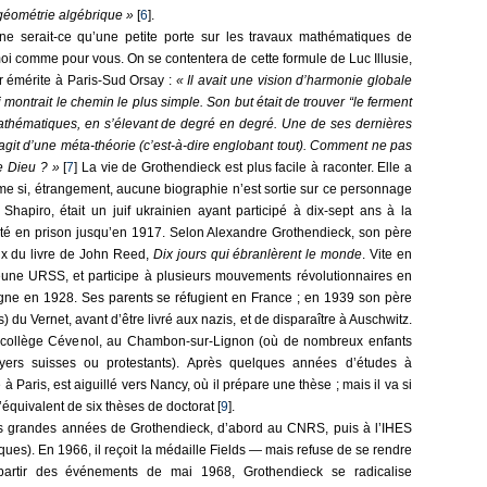
géométrie algébrique
»
[
6
].
r ne serait-ce qu’une petite porte sur les travaux mathématiques de
oi comme pour vous. On se contentera de cette formule de Luc Illusie,
r émérite à Paris-Sud Orsay :
« Il avait une vision d’harmonie globale
i montrait le chemin le plus simple. Son but était de trouver “le ferment
mathématiques, en s’élevant de degré en degré. Une de ses dernières
l s’agit d’une méta-théorie (c’est-à-dire englobant tout). Comment ne pas
de Dieu ? »
[
7
] La vie de Grothendieck est plus facile à raconter. Elle a
ême si, étrangement, aucune biographie n’est sortie sur ce personnage
 Shapiro, était un juif ukrainien ayant participé à dix-sept ans à la
sté en prison jusqu’en 1917. Selon Alexandre Grothendieck, son père
x du livre de John Reed,
Dix jours qui ébranlèrent le monde
. Vite en
 jeune URSS, et participe à plusieurs mouvements révolutionnaires en
gne en 1928. Ses parents se réfugient en France ; en 1939 son père
) du Vernet, avant d’être livré aux nazis, et de disparaître à Auschwitz.
au collège Cévenol, au Chambon-sur-Lignon (où de nombreux enfants
oyers suisses ou protestants). Après quelques années d’études à
e à Paris, est aiguillé vers Nancy, où il prépare une thèse ; mais il va si
l’équivalent de six thèses de doctorat [
9
].
s grandes années de Grothendieck, d’abord au CNRS, puis à l’IHES
ﬁques). En 1966, il reçoit la médaille Fields — mais refuse de se rendre
artir des événements de mai 1968, Grothendieck se radicalise