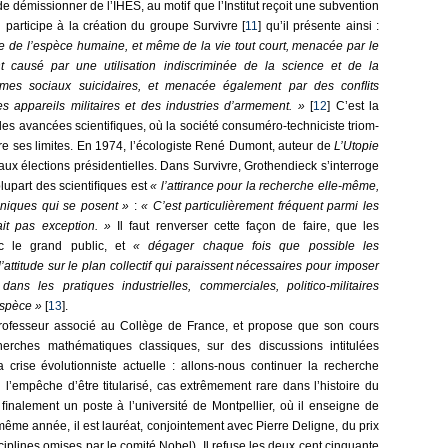
de démissionner de l’IHES, au motif que l’Institut reçoit une subvention
 Il participe à la création du groupe Survivre [
11
] qu’il présente ainsi :
vie de l’espèce humaine, et même de la vie tout court, menacée par le
nt causé par une utilisation indiscriminée de la science et de la
mes sociaux suicidaires, et menacée également par des conﬂits
 des appareils militaires et des industries d’armement. »
[
12
] C’est la
les avancées scientiﬁques, où la société consuméro-techniciste triom­
 ses limites. En 1974, l’écologiste René Dumont, auteur de
L’Utopie
ux élections présidentielles. Dans Survivre, Grothendieck s’interroge
 plupart des scientiﬁques est
« l’attirance pour la recherche elle-même,
hniques qui se posent »
:
« C’est particulièrement fréquent parmi les
ait pas exception. »
Il faut renverser cette façon de faire, que les
c le grand public, et
« dégager chaque fois que possible les
ttitude sur le plan collectif qui paraissent nécessaires pour imposer
ans les pratiques industrielles, commerciales, politico-militaires
espèce »
[
13
].
rofesseur associé au Collège de France, et propose que son cours
erches mathématiques classiques, sur des discussions intitulées
 crise évolutionniste actuelle : allons-nous continuer la recherche
on l’empêche d’être titularisé, cas extrêmement rare dans l’histoire du
nt ﬁnalement un poste à l’université de Montpellier, où il enseigne de
même année, il est lauréat, con­jointement avec Pierre Deligne, du prix
plines omises par le comité Nobel). Il refuse les deux cent cinquante