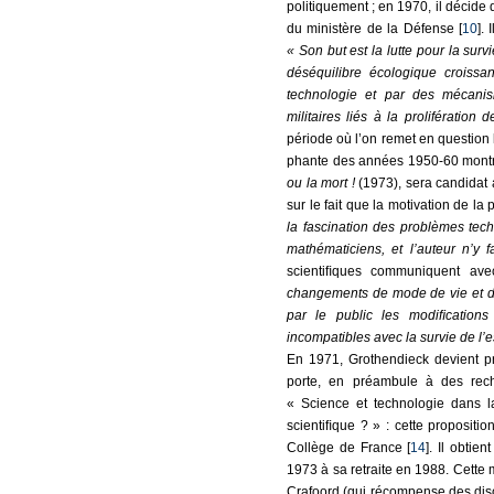
politiquement ; en 1970, il décide 
du ministère de la Défense [
10
].
« Son but est la lutte pour la sur
déséquilibre écologique croissa
technologie et par des mécanis
militaires liés à la prolifération
période où l’on remet en question 
phante des années 1950-60 montre
ou la mort !
(1973), sera candidat a
sur le fait que la motivation de la
la fascination des problèmes tec
mathématiciens, et l’auteur n’y f
scientiﬁques communiquent ave
changements de mode de vie et d’a
par le public les modiﬁcations d
incompatibles avec la survie de l’
En 1971, Grothendieck devient p
porte, en préambule à des rech
« Science et technologie dans la
scientiﬁque ? » : cette pro­positi
Collège de France [
14
]. Il obtie
1973 à sa retraite en 1988. Cette 
Crafoord (qui récompense des disci