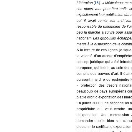
Libération
[
16
] :
« Méticuleusement
ses notes vont peut-être enﬁn so
explicitement leur publication da
qui il avait remis ses archives
responsable du patrimoine de l’uni
peu la marche à suivre pour assure
national”. Les gribouillis échapp
mettre à la disposition de la comm
À la lecture de ces lignes, je tique
la volonté d’un auteur d’empêcher
concept juridique qui a été introd
européen, qui induit, au sein des 
compris des œuvres d’art. Il étai
puissent interdire ou restreindre 
« protection des trésors nationa
beaucoup de pays européens conse
plat le droit d’exportation des marc
En juillet 2000, une seconde loi fa
propriétaire qui veut vendre un
d’exportation. Une commission
demander que le bien soit classé 
d’obtenir le certiﬁcat d’exportati