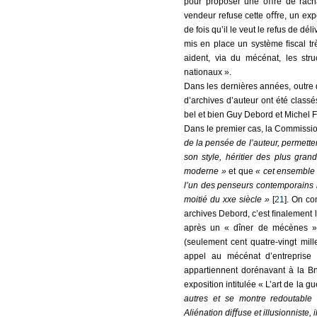
pour proposer une oﬀre de rachat 
vendeur refuse cette oﬀre, un exp
de fois qu’il le veut le refus de dél
mis en place un système ﬁscal trè
aident, via du mécénat, les stru
nationaux ».
Dans les dernières années, outre 
d’archives d’auteur ont été class
bel et bien Guy Debord et Michel F
Dans le premier cas, la Commissio
de la pensée de l’auteur, permette
son style, héritier des plus gran
moderne »
et que
« cet ensemble 
l’un des penseurs contemporains le
moitié du xxe siècle
»
[
21
]. On co
archives Debord, c’est ﬁnalement l
après un « dîner de mécènes »
(seulement cent quatre-vingt mil
appel au mécénat d’entreprise 
appartiennent dorénavant à la Bn
exposition intitulée « L’art de la gu
autres et se montre redoutable 
Aliénation diﬀuse et illusionniste, 