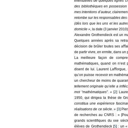
éventuelles de quelques lignes c
des bibliothèques en possession d
mes intentions d’auteur, clairement
retombe sur les responsables des é
(dès lors que les uns et les autre
domicile »
, la date (3 janvier 2010
Alexandre Grothendieck est un ma
Quelques années après sa retrait
décision de brûler toutes ses aﬀai
de partir vivre, en ermite, dans un 
La meilleure façon de compren
mathématiques, quand on n’est p
disent de lui. Laurent Laﬀorgue, 
qu’on puisse recevoir en mathémati
un chercheur de moins de quarant
tellement originale qu’elle a inﬂ
mot “mathématiques”. »
[
2
] Laur
1950, qui dirigea la thèse de Gr
constitua une expérience fascinan
réalisations de ce siècle. »
[
3
] Pie
de recherches au CNRS : « [Pour
grands scientiﬁques du xxe siècl
élèves de Grothendieck [
5
] : un
«