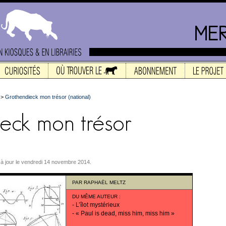
>
Grothendieck mon trésor (national)
s à jour le vendredi 14 novembre 2014.
PAR
RAPHAËL MELTZ
DU MÊME AUTEUR
:
-
L’îlot mystérieux
-
« Paul is dead, miss him, miss him »