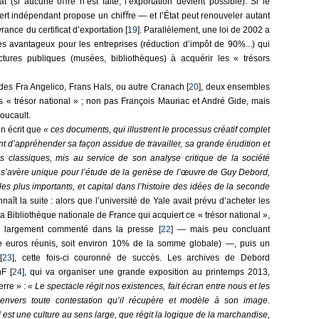
(si aucune oﬀre n’est faite, l’exportation devient possible). Si le
ert indépendant propose un chiﬀre — et l’État peut renouveler autant
ivrance du certiﬁcat d’exportation [
19
]. Parallèlement, une loi de 2002 a
s avantageux pour les entreprises (réduction d’impôt de 90%...) qui
ctures publiques (musées, bibliothèques) à acquérir les « trésors
des Fra Angelico, Frans Hals, ou autre Cranach [
20
], deux ensembles
és « trésor national » ; non pas François Mauriac et André Gide, mais
oucault.
n écrit que
« ces documents, qui illustrent le processus créatif complet
nt d’appréhender sa façon assidue de travailler, sa grande érudition et
ds classiques, mis au service de son analyse critique de la société
s’avère unique pour l’étude de la genèse de l’œuvre de Guy Debord,
s plus importants, et capital dans l’histoire des idées de la seconde
nnaît la suite : alors que l’université de Yale avait prévu d’acheter les
a Bibliothèque nationale de France qui acquiert ce « trésor national »,
 largement commenté dans la presse [
22
] — mais peu concluant
le euros réunis, soit environ 10% de la somme globale) —, puis un
[
23
], cette fois-ci couronné de succès. Les archives de Debord
F [
24
], qui va organiser une grande exposition au printemps 2013,
erre » :
« Le spectacle régit nos existences, fait écran entre nous et les
envers toute contestation qu’il récupère et modèle à son image.
il est une culture au sens large, que régit la logique de la marchandise,