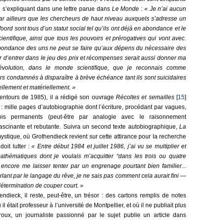
 en s’expliquant dans une lettre parue dans
Le Monde
:
« Je n’ai aucun
ar ailleurs que les chercheurs de haut niveau auxquels s’adresse un
oord sont tous d’un statut social tel qu’ils ont déjà en abondance et le
scientiﬁque, ainsi que tous les pouvoirs et prérogatives qui vont avec.
rabondance des uns ne peut se faire qu’aux dépens du nécessaire des
r d’entrer dans le jeu des prix et récompenses serait aussi donner ma
évolution, dans le monde scientiﬁque, que je reconnais comme
rs condamnés à disparaître à brève échéance tant ils sont suicidaires
ellement et matériellement. »
entours de 1985), il a rédigé son ouvrage
Récoltes et semailles
[
15
]
r : mille pages d’autobiographie dont l’écriture, procédant par vagues,
is per­manents (peut-être par analogie avec le raisonnement
 fascinante et rebutante. Suivra un second texte autobiographique,
La
ystique, où Grothendieck revient sur cette attirance pour la recherche
doit lutter :
« Entre début 1984 et juillet 1986, j’ai vu se multiplier et
thématiques dont je voulais m’acquitter “dans les trois ou quatre
s encore me laisser tenter par un engrenage pourtant bien familier...
rlant par le langage du rêve, je ne sais pas comment cela aurait ﬁni —
a détermination de couper court. »
ndieck, il reste, peut-être, un trésor : des cartons remplis de notes
 était professeur à l’université de Montpellier, et où il ne publiait plus
roux, un journaliste passionné par le sujet publie un article dans