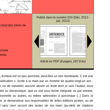
Publié dans le
numéro 024
(Déc. 2012-
jan. 2013)
u bout des mines de
ocratie
perdu
Article en PDF (8 pages, 297.6 ko)
 L’écriture est un peu penchée, peut-être un rien tremblante. C’est une
publication », écrite à la main par un homme de quatre-vingt-un ans :
er, ou de republier, aucune œuvre ou texte dont je suis l’auteur, sous
ée ou électronique, que ce soit sous forme intégrale ou par extraits,
rsonnelle ou autres, ou lettres adressées à quiconque
[...]
Dans la
e, je demanderai aux responsables de telles éditions pirates, ou de
ant sans mon accord des textes de ma main (au-delà de citations