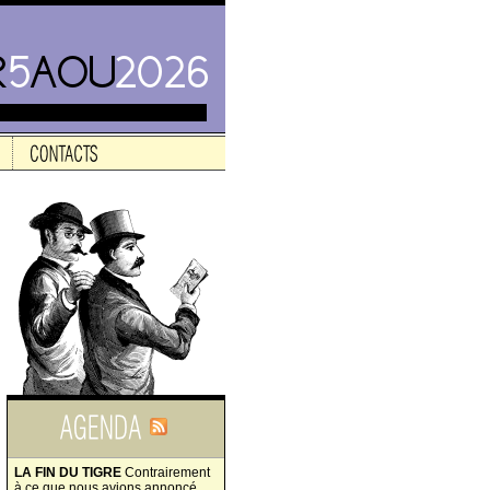
LA FIN DU TIGRE
Contrairement
à ce que nous avions annoncé