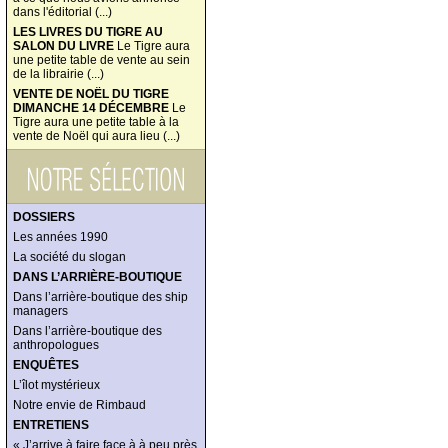
dans l'éditorial (...)
LES LIVRES DU TIGRE AU
SALON DU LIVRE
Le Tigre aura
une petite table de vente au sein
de la librairie (...)
VENTE DE NOËL DU TIGRE
DIMANCHE 14 DÉCEMBRE
Le
Tigre aura une petite table à la
vente de Noël qui aura lieu (...)
DOSSIERS
Les années 1990
La société du slogan
DANS L’ARRIÈRE-BOUTIQUE
Dans l’arrière-boutique des ship
managers
Dans l’arrière-boutique des
anthropologues
ENQUÊTES
L’îlot mystérieux
Notre envie de Rimbaud
ENTRETIENS
« J’arrive à faire face à à peu près