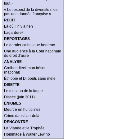
tout »
« Le respect de la diversité n’est
pas une donnée française »
RÉCIT
Là où il n’y a rien
Lagardère²
REPORTAGES
Le dernier catholique heureux
Une audience à la Cour nationale
du droit d’asile
ANALYSE
Grothendieck mon trésor
(national)
Éthiopie et Djibouti, sang mêlé
DISETTE
Le museau de la taupe
Disette (juin 2011)
ÉNIGMES
Meurtre en huit pistes
Crime dans l’au-delà
RENCONTRE
La Viande et le Trophée
Hommage à Walter Lewino