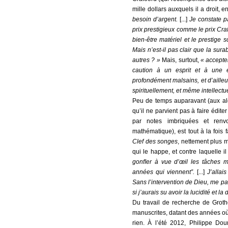
mille dollars auxquels il a droit,
besoin d’argent.
[...]
Je constate p
prix prestigieux comme le prix Craf
bien-être matériel et le prestige 
Mais n’est-il pas clair que la su
autres ? »
Mais, surtout,
« accepte
caution à un esprit et à une 
profondément malsains, et d’ailleu
spirituellement, et même intellectu
Peu de temps auparavant (aux al
qu’il ne parvient pas à faire édite
par notes imbriquées et renvo
mathématique), est tout à la fois
Clef des songes
, nettement plus m
qui le happe, et contre laquelle il 
gonﬂer à vue d’œil les tâches ma
années qui viennent”.
[...]
J’allai
Sans l’intervention de Dieu, me pa
si j’aurais su avoir la lucidité et l
Du travail de recherche de Grothe
manuscrites, datant des années où il
rien. À l’été 2012, Philippe Dou