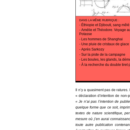
DANS LA MÊME RUBRIQUE
:
-
Éthiopie et Djibouti, sang mêlé
-
Amélie et Théodore. Voyage a
Potasse
-
Les hommes de Shanghai
-
Une pluie de cristaux de glace
-
Après Sarkozy
-
Sur la piste de la campagne
-
Les boules, les glands, la dém
-
À la recherche du double tiret 
Il n’y a quasiment pas de ratures.
« déclaration d’intention de non-
« Je n’ai pas l’intention de publi
quelque forme que ce soit, imprim
textes de nature scientiﬁque, pe
mesure où j’en aurai connaissanc
toute autre publication conten