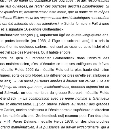
hacune), de retirer du commerce ces ouvrages ; et aux responsables
e tels ouvrages, de retirer ces ouvrages desdites bibliothèques. Si
 exprimées ici, devaient rester lettre morte, que la honte de ce mépris
ditions illicites et sur les responsables des bibliothèques concernées
s ont été informés de mes intentions). »
Suit la formule
« Fait à mon
) et la signature : Alexandre Grothendieck.
thématicien français [
1
], aujourd’hui âgé de quatre-vingt-quatre ans.
e professionnelle (en 1988, à l’âge de soixante ans), il a pris la
res (hormis quelques cartons... qui sont au cœur de cette histoire) et
petit village des Pyrénées. Où il habite encore.
dre ce qu’a pu représenter Grothendieck dans l’histoire des
as mathématicien, c’est d’écouter ce que ses collègues ou élèves
médaille Fields 2002 (la médaille Fiels est la plus haute distinction
ques, sorte de prix Nobel, à la diﬀérence près qu’elle est attribuée à
e ans) :
« J’ai passé plusieurs années à étudier son œuvre. Elle est
échi jusqu’au sens que nous, mathématiciens, donnons aujourd’hui au
ent Schwartz, un des membres du groupe Bourbaki, médaille Fields
othendieck :
« La collaboration avec ce jeune homme si talentueux
te et enrichissante.
[...]
Son œuvre s’élève au niveau des grandes
rre Cartier, ancien professeur à l’école normale supérieure et directeur
 les mathématiciens, Grothendieck est] reconnu pour l’un des plus
e. » [
4
] Pierre Deligne, médaille Fields 1978, un des plus proches
 grand mathématicien, à la puissance de travail extraordinaire, qui a