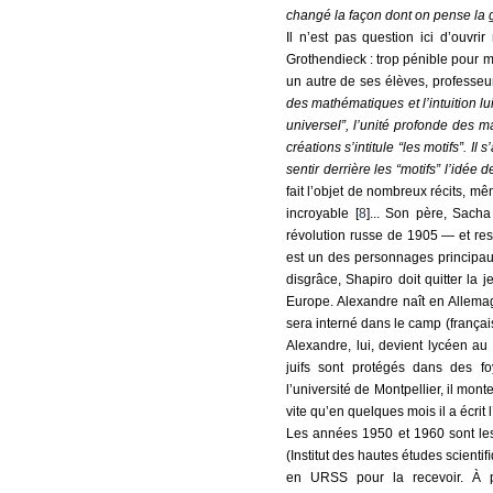
changé la façon dont on pense la 
Il n’est pas question ici d’ouvri
Grothendieck : trop pénible pour m
un autre de ses élèves, professeu
des mathématiques et l’intuition lu
universel”, l’unité profonde des 
créations s’intitule “les motifs”. I
sentir derrière les “motifs” l’idée 
fait l’objet de nombreux récits, m
incroyable [
8
]... Son père, Sacha
révolution russe de 1905 — et re
est un des personnages principau
disgrâce, Shapiro doit quitter la
Europe. Alexandre naît en Allema
sera interné dans le camp (français
Alexandre, lui, devient lycéen 
juifs sont protégés dans des f
l’université de Montpellier, il mont
vite qu’en quelques mois il a écrit 
Les années 1950 et 1960 sont le
(Institut des hautes études scienti
en URSS pour la recevoir. À p