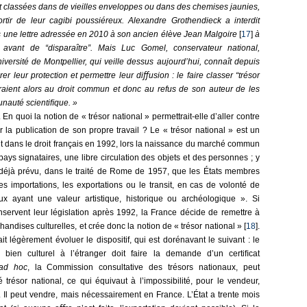
 classées dans de vieilles enveloppes ou dans des chemises jaunies,
rtir de leur cagibi poussiéreux. Alexandre Grothendieck a interdit
ns une lettre adressée en 2010 à son ancien élève Jean Malgoire
[
17
]
à
 avant de “disparaître”. Mais Luc Gomel, conservateur national,
versité de Montpellier, qui veille dessus aujourd’hui, connaît depuis
r leur protection et permettre leur diﬀusion : le faire classer “trésor
eraient alors au droit commun et donc au refus de son auteur de les
unauté scientiﬁque. »
. En quoi la notion de « trésor national » permettrait-elle d’aller contre
 la publication de son propre travail ? Le « trésor national » est un
uit dans le droit français en 1992, lors la naissance du marché commun
pays signataires, une libre circulation des objets et des personnes ; y
t déjà prévu, dans le traité de Rome de 1957, que les États membres
les importations, les exportations ou le transit, en cas de volonté de
ux ayant une valeur artistique, historique ou archéologique ». Si
rvent leur législation après 1992, la France décide de remettre à
handises culturelles, et crée donc la notion de « trésor national » [
18
].
it légèrement évoluer le dispositif, qui est dorénavant le suivant : le
 bien culturel à l’étranger doit faire la demande d’un certiﬁcat
ad hoc
, la Commission consultative des trésors nationaux, peut
trésor national, ce qui équivaut à l’impossibilité, pour le vendeur,
on. Il peut vendre, mais nécessairement en France. L’État a trente mois