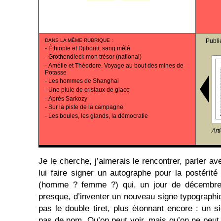
DANS LA MÊME RUBRIQUE
:
Publi
-
Éthiopie et Djibouti, sang mêlé
-
Grothendieck mon trésor (national)
-
Amélie et Théodore. Voyage au bout des mines de
Potasse
-
Les hommes de Shanghai
-
Une pluie de cristaux de glace
-
Après Sarkozy
-
Sur la piste de la campagne
-
Les boules, les glands, la démocratie
Art
Je le cherche, j’aimerais le rencontrer, parler av
lui faire signer un autographe pour la postérité 
(homme ? femme ?) qui, un jour de décembre 
presque, d’inventer un nouveau signe typographi
pas le double tiret, plus étonnant encore : un s
pas de nom. Qu’on peut voir, mais qu’on ne peut 