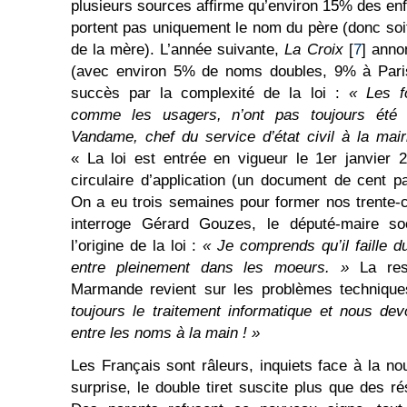
plusieurs sources affirme qu’environ 15% des enf
portent pas uniquement le nom du père (donc soit
de la mère). L’année suivante,
La Croix
[
7
]
annon
(avec environ 5% de noms doubles, 9% à Paris
succès par la complexité de la loi :
«
L
es f
comme les usagers, n’ont pas toujours été b
Vandame, chef du service d’état civil à la mai
« La loi est entrée en vigueur le 1er janvier 
circulaire d’application (un document de cent p
On a eu trois semaines pour former nos trente-c
interroge Gérard Gouzes, le député-maire so
l’origine de la loi :
«
J
e comprends qu’il faille d
entre pleinement dans les moeurs. »
La res
Marmande revient sur les problèmes techniqu
toujours le traitement informatique et nous dev
entre les noms à la main ! »
Les Français sont râleurs, inquiets face à la no
surprise, le double tiret suscite plus que des ré