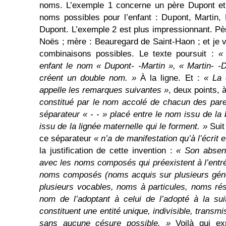
noms. L’exemple 1 concerne un père Dupont et
noms possibles pour l’enfant : Dupont, Martin, 
Dupont. L’exemple 2 est plus impressionnant. P
Noës ; mère : Beauregard de Saint-Haon ; et je v
combinaisons possibles. Le texte poursuit :
«
enfant le nom « Dupont-
-Martin », « Martin-
-
créent un double nom. »
À la ligne. Et :
« La
appelle les remarques suivantes »
, deux points, à
constitué par le nom accolé de chacun des parent
séparateur « -
- » placé entre le nom issu de la 
issu de la lignée maternelle qui le forment. »
Suit 
ce séparateur
« n’a de manifestation qu’à l’écrit
la justification de cette invention :
« Son absenc
avec les noms composés qui préexistent à l’entré
noms composés (noms acquis sur plusieurs gén
plusieurs vocables, noms à particules, noms rés
nom de l’adoptant à celui de l’adopté à la sui
constituent une entité unique,
indivisible, transmis
sans aucune césure possible. »
Voilà qui ex