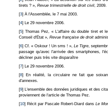
tirets ? »,
Revue trimestrielle de droit civil
, 2009.
[
3
] À l'Assemblée, le 7 mai 2003.
[
4
] Le 29 novembre 2006.
[
5
] Thomas Pez, « L'affaire du double tiret et l
Conseil d'État »,
Revue française de droit
adminis
[
6
] Cf. « Oskour ! Un sms ! »,
Le Tigre
, septembr
passage qu'avec l'arrivée des smartphones, l'é
décliner puis très vite disparaître
[
7
] Le 29 novembre 2006.
[
8
] En réalité, la circulaire ne fait que soixa
d'annexes.
[
9
] L'ensemble des données juridiques et des citat
proviennent de l'article de Thomas Pez.
[
10
] Récit par Pascale Robert-Diard dans
Le Mo