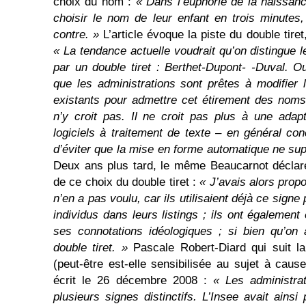
choix du nom :
«
D
ans l’euphorie de la naissanc
choisir le nom de leur enfant en trois minutes
contre. »
L’article évoque la piste du double tire
« La tendance actuelle voudrait qu’on distingue
par un double tiret : Berthet-Dupont- -Duval. O
que les administrations sont prêtes à modifier l
existants pour admettre cet étirement des nom
n’y croit pas. Il ne croit pas plus à une adap
logiciels à traitement de texte
–
en général co
d’éviter que la mise en forme automatique ne sup
Deux ans plus tard, le même Beaucarnot décla
de ce choix du double tiret :
« J’avais alors propo
n’en a pas voulu, car ils utilisaient déjà ce sign
individus dans leurs listings ; ils ont également 
ses connotations idéologiques ; si bien qu’on 
double tiret. »
Pascale Robert-Diard qui suit l
(peut-être est-elle sensibilisée au sujet à ca
écrit le 26 décembre 2008 :
«
L
es administra
plusieurs signes distinctifs. L’Insee avait ainsi