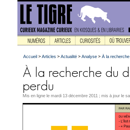
Accueil
>
Articles
>
Actualité
>
Analyse
>
À la recherche 
Mis en ligne le mardi 13 décembre 2011 ; mis à jour le sa
PAR
RA
DU MÊM
-
L’îlot
-
« Pau