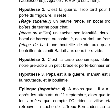
l’adolescente),
Agence : VIEW
(d’où... rien).
Hypothèse 1.
C’est la guerre. Trop tard pour 
porte du frigidaire, il reste :
(étage supérieur)
un beurre rance, un bocal d’ol
boîtes de terrine pour chat.
(étage du milieu)
un sachet non identifié, deux
bocal de harengs ou assimilé, des surimi, un fro
(étage du bas)
une bouteille de vin aux quat
bouteilles de simili-Badoit aux deux tiers vide.
Hypothèse 2.
C’est la crise économique, défi
notre pré-ado a un petit bracelet porte-bonheur en
Hypothèse 3.
Papa est à la guerre, maman est alc
la moutarde, et la boulimie.
Épilogue (hypothèse 4).
À moins que... Il y a
après les attentats du 11 septembre, alors que t
les armées que compte l’Occident civilisé ét
retrouver la cache de l’affreux Ben Laden, au co