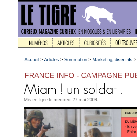
Accueil
>
Articles
>
Sommation
>
Marketing, disent-ils
FRANCE INFO - CAMPAGNE PUBL
Mis en ligne le mercredi 27 mai 2009.
PAR
JO
DU MÊM
-
En ver
-
Entre