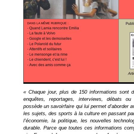
DANS LA MÊME RUBRIQUE
:
Publ
-
Quand Lamia rencontre Emilia
-
La faute à Volvo
-
Google et les demoiselles
-
Le Polaroïd du futur
-
Attentifs et solitaires
-
Le mensonge et la rime
-
Le chiendent, c’est lui !
-
Avec des amis comme ça
Art
« Chaque jour, plus de 150 informations sont 
enquêtes, reportages, interviews, débats ou
possède un savoirfaire qui lui permet d’aborder a
les sujets, des sports à la culture en passant par 
l’économie, la politique, les nouvelles techno
durable. Parce que toutes ces informations com