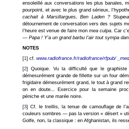
ensoleillé aux conversations les plus banales, m
pourpoint, et avec le plus grand sérieux, l’hypo
cachait à Marsillargues, Ben Laden ?
Stupeur
détournement de conversation vers des sujets mo
l’heure est venue de faire mon
mea culpa
. Car c’e
— Papa ! Y’a un grand barbu l’air tout sympa dans 
NOTES
[
1
] cf.
www.radiofrance.fr/radiofrance/rfpub/ _med
[
2
] Quoique. Vu la difficulté que le graphis
démesurément grande de fillette sur un four dém
frigidaire démesurément grand, le tout à grand re
on en doute... Exercice pour la semaine pro
péniche et une marée noire.
[
3
] Cf. le treillis, la tenue de camouflage de l
couleurs sombres — pas la version « désert » uti
Golfe, non, la classique : en Afghanistan, ils res