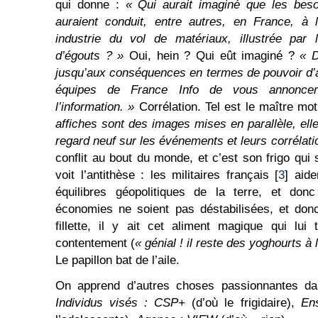
qui donne :
« Qui aurait imaginé que les beso
auraient conduit, entre autres, en France, à l
industrie du vol de matériaux, illustrée par 
d’égouts ? »
Oui, hein ? Qui eût imaginé ?
« 
jusqu’aux conséquences en termes de pouvoir d’a
équipes de France Info de vous annoncer
l’information. »
Corrélation. Tel est le maître mo
affiches sont des images mises en parallèle, elle
regard neuf sur les événements et leurs corrélati
conflit au bout du monde, et c’est son frigo qui
voit l’antithèse : les militaires français [
3
] aid
équilibres géopolitiques de la terre, et don
économies ne soient pas déstabilisées, et donc
fillette, il y ait cet aliment magique qui lui 
contentement (
« génial ! il reste des yoghourts à l
Le papillon bat de l’aile.
On apprend d’autres choses passionnantes da
Individus visés : CSP+
(d’où le frigidaire),
En