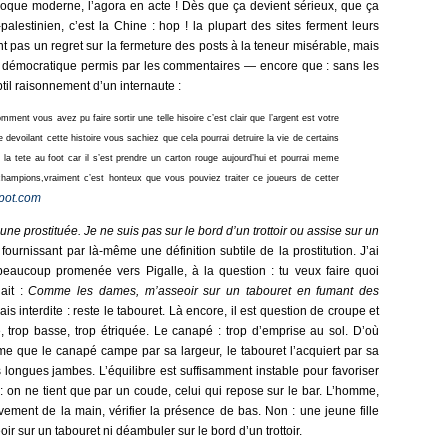
poque moderne, l’agora en acte ! Dès que ça devient sérieux, que ça
-palestinien, c’est la Chine : hop ! la plupart des sites ferment leurs
nt pas un regret sur la fermeture des posts à la teneur misérable, mais
at démocratique permis par les commentaires — encore que : sans les
til raisonnement d’un internaute :
ent vous avez pu faire sortir une telle hisoire c’est clair que l’argent est votre
e devoilant cette histoire vous sachiez que cela pourrai detruire la vie de certains
 la tete au foot car il s’est prendre un carton rouge aujourd’hui et pourrai meme
champions,vraiment c’est honteux que vous pouviez traiter ce joueurs de cetter
spot.com
une prostituée. Je ne suis pas sur le bord d’un trottoir ou assise sur un
 fournissant par là-même une définition subtile de la prostitution. J’ai
t beaucoup promenée vers Pigalle, à la question : tu veux faire quoi
ait :
Comme les dames, m’asseoir sur un tabouret en fumant des
is interdite : reste le tabouret. Là encore, il est question de croupe et
e, trop basse, trop étriquée. Le canapé : trop d’emprise au sol. D’où
tisme que le canapé campe par sa largeur, le tabouret l’acquiert par sa
 longues jambes. L’équilibre est suffisamment instable pour favoriser
: on ne tient que par un coude, celui qui repose sur le bar. L’homme,
uvement de la main, vérifier la présence de bas. Non : une jeune fille
ir sur un tabouret ni déambuler sur le bord d’un trottoir.