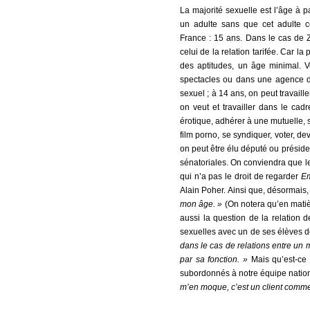
La majorité sexuelle est l’âge à p
un adulte sans que cet adulte c
France : 15 ans. Dans le cas de Z
celui de la relation tarifée. Car la
des aptitudes, un âge minimal. V
spectacles ou dans une agence d
sexuel ; à 14 ans, on peut travail
on veut et travailler dans le cad
érotique, adhérer à une mutuelle, 
film porno, se syndiquer, voter, de
on peut être élu député ou préside
sénatoriales. On conviendra que l
qui n’a pas le droit de regarder
Em
Alain Poher. Ainsi que, désormais,
mon âge. »
(On notera qu’en matièr
aussi la question de la relation d
sexuelles avec un de ses élèves 
dans le cas de relations entre un 
par sa fonction. »
Mais qu’est-ce 
subordonnés à notre équipe nation
m’en moque, c’est un client comme