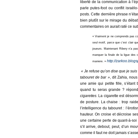
liberté de la communication à l’é
parle putes-foot ou conflit israëlo
posts. Cette dernière phrase n’éta
bien plutôt sur le mirage du déb
commentaires on aurait raté ce sub
« Vraiment je ne comprends pas comm
seul motif, parce que c’est clair qu
joueurs. Maintenant Ribery n’a pas
manquer la finale de la ligue des 
http://zarkoo.blog
maniere. »
« Je refuse qu’on dise que je suis 
tabouret de bar »
, dit Zahia, nous
une amie qui petite fille, s’étan
quand tu seras grande ? répond
cigarettes
. La cigarette est désorma
de posture. La chaise : trop raid
l’intelligence du tabouret : l’éro
hauteur. On croise et décroise ses
une certaine perte de quant-à-soi 
s’il arrive, debout, peut, d’un mo
comme il faut ne doit jamais s’asseo