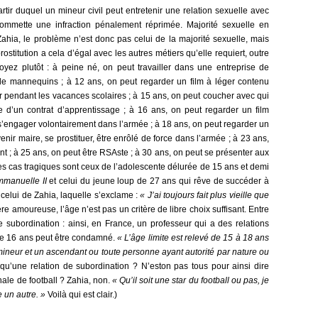
artir duquel un mineur civil peut entretenir une relation sexuelle avec
ommette une infraction pénalement réprimée. Majorité sexuelle en
ahia, le problème n’est donc pas celui de la majorité sexuelle, mais
 prostitution a cela d’égal avec les autres métiers qu’elle requiert, outre
oyez plutôt : à peine né, on peut travailler dans une entreprise de
e mannequins ; à 12 ans, on peut regarder un film à léger contenu
ler pendant les vacances scolaires ; à 15 ans, on peut coucher avec qui
re d’un contrat d’apprentissage ; à 16 ans, on peut regarder un film
s’engager volontairement dans l’armée ; à 18 ans, on peut regarder un
venir maire, se prostituer, être enrôlé de force dans l’armée ; à 23 ans,
nt ; à 25 ans, on peut être RSAste ; à 30 ans, on peut se présenter aux
es cas tragiques sont ceux de l’adolescente délurée de 15 ans et demi
manuelle II
et celui du jeune loup de 27 ans qui rêve de succéder à
 celui de Zahia, laquelle s’exclame :
« J’ai toujours fait plus vieille que
e amoureuse, l’âge n’est pas un critère de libre choix suffisant. Entre
e subordination : ainsi, en France, un professeur qui a des relations
de 16 ans peut être condamné.
« L’âge limite est relevé de 15 à 18 ans
mineur et un ascendant ou toute personne ayant autorité par nature ou
qu’une relation de subordination ? N’eston pas tous pour ainsi dire
ale de football ? Zahia, non.
« Qu’il soit une star du football ou pas, je
 un autre. »
Voilà qui est clair.)