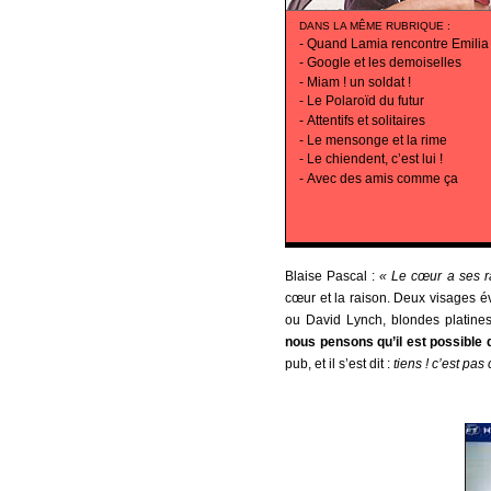
DANS LA MÊME RUBRIQUE
:
-
Quand Lamia rencontre Emilia
-
Google et les demoiselles
-
Miam ! un soldat !
-
Le Polaroïd du futur
-
Attentifs et solitaires
-
Le mensonge et la rime
-
Le chiendent, c’est lui !
-
Avec des amis comme ça
Blaise Pascal :
« Le cœur a ses ra
cœur et la raison. Deux visages é
ou David Lynch, blondes platines
nous pensons qu’il est possible d
pub, et il s’est dit :
tiens ! c’est pa