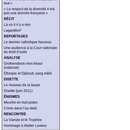
tout »
« Le respect de la diversité n’est
pas une donnée française »
RÉCIT
Là où il n’y a rien
Lagardère²
REPORTAGES
Le dernier catholique heureux
Une audience à la Cour nationale
du droit d’asile
ANALYSE
Grothendieck mon trésor
(national)
Éthiopie et Djibouti, sang mêlé
DISETTE
Le museau de la taupe
Disette (juin 2011)
ÉNIGMES
Meurtre en huit pistes
Crime dans l’au-delà
RENCONTRE
La Viande et le Trophée
Hommage à Walter Lewino