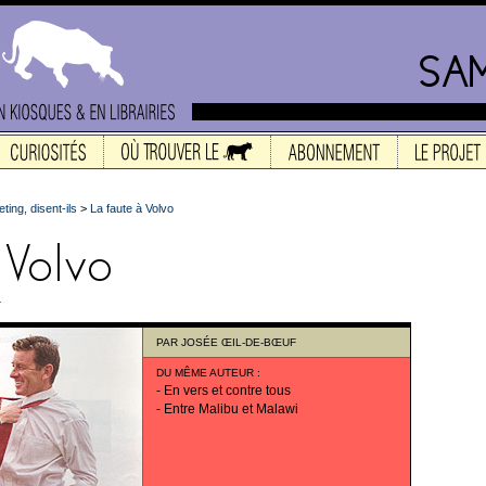
ting, disent-ils
>
La faute à Volvo
.
PAR
JOSÉE ŒIL-DE-BŒUF
DU MÊME AUTEUR
:
-
En vers et contre tous
-
Entre Malibu et Malawi