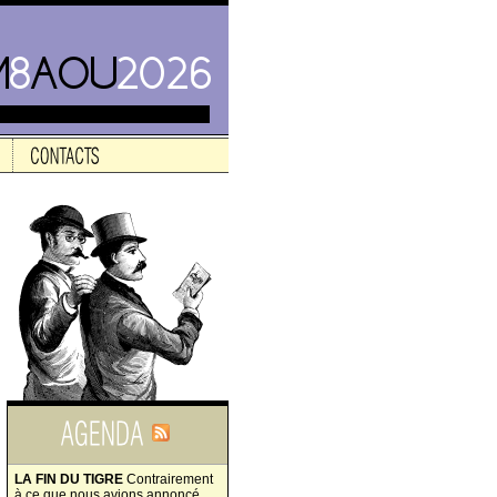
LA FIN DU TIGRE
Contrairement
à ce que nous avions annoncé