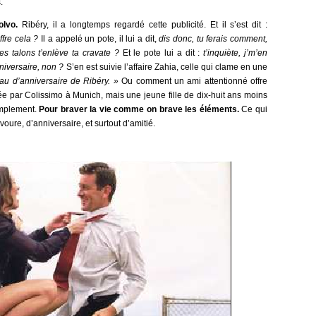
.
olvo.
Ribéry, il a longtemps regardé cette publicité. Et il s’est dit :
fre cela ?
Il a appelé un pote, il lui a dit,
dis donc, tu ferais comment,
es talons t’enlève ta cravate ?
Et le pote lui a dit :
t’inquiète, j’m’en
nniversaire, non ?
S’en est suivie l’affaire Zahia, celle qui clame en une
eau d’anniversaire de Ribéry. »
Ou comment un ami attentionné offre
 par Colissimo à Munich, mais une jeune fille de dix-huit ans moins
implement.
Pour braver la vie comme on brave les éléments.
Ce qui
voure, d’anniversaire, et surtout d’amitié.