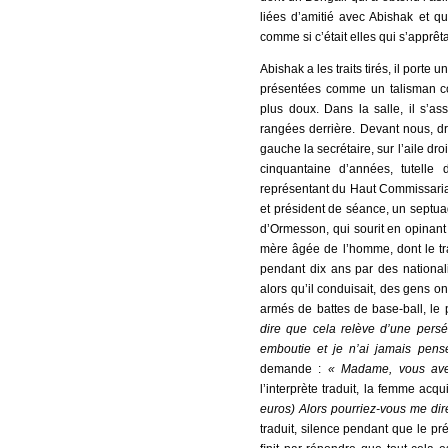
liées d’amitié avec Abishak et q
comme si c’était elles qui s’apprêt
Abishak a les traits tirés, il porte
présentées comme un talisman cont
plus doux. Dans la salle, il s’as
rangées derrière. Devant nous, d
gauche la secrétaire, sur l’aile dr
cinquantaine d’années, tutell
représentant du Haut Commissariat
et président de séance, un septua
d’Ormesson, qui sourit en opinant
mère âgée de l’homme, dont le tra
pendant dix ans par des national
alors qu’il conduisait, des gens on
armés de battes de base-ball, le 
dire que cela relève d’une perséc
emboutie et je n’ai jamais pensé
demande :
« Madame, vous avez
l’interprète traduit, la femme ac
euros) Alors pourriez-vous me dire
traduit, silence pendant que le pr