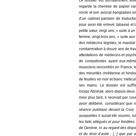
Le dossier est suﬃsamment soli
regarde la chemise de papier ca
oncle et son avocat bangladais ont
d’un cabinet parisien de traducti
pour avoir été enlevé, tabassé et l
petite sœur, vingt ans,
« suite à u
femme, vingt-trois ans,
« suite aux
des médecins légistes, le mandat d
condamnation à douze ans de travau
attestations de médecins et psych
de compatriotes ayant eux-mêmes
musiciens rencontrés en France, l
des minorités chrétienne et hind
de feuilles en noir et blanc méti
ses mains. Le dossier est suﬃsa
lorsqu’Abishak, alors depuis deux
mois plus tard, il recevait par cou
avoir délibéré, considérant que ni
séance publique devant la Cour, 
auxquelles il aurait été soumis, lu
les faits allégués et pour fondées
de Genève, ni au regard des dispos
et du droit d’asile ; [...] que pa