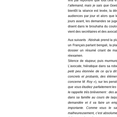
ﬁnit par répondre que tout cela e
l’allemand, mais je sais que Goet
bientôt la séance est levée, la d
audiences par jour et alors que 
jours avant, les demandes se juge
disent dans le brouhaha du couloir
vient des secrétaires et des avocat
Aux suivants : Abishak prend la pl
un Français parlant bengali, la pla
dossier un résumé criant de ma
réexamen.
Silence de stupeur, puis murmure
L’avocate, hiératique dans sa rob
petit peu étonnée de ce qu’a di
concrets et probants, des élémen
concerne M. Roy »
), sur les pers
que vous étudiez parfaitement les
le rappelle très brièvement : des a
dans sa famille au cours de laqu
demandée et il va faire un em
importante. Comme vous le sav
malheureusement, c’est absolumen