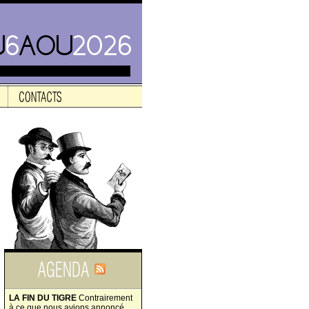
LA FIN DU TIGRE
Contrairement
à ce que nous avions annoncé