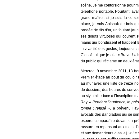
scène. Je me contorsionne pour mi
téléphone portable. Pourtant, avan
grand maître : si je suis là ce 
place, je vois Abishak de trois-q
brodée de ﬁls d’or, un foulard jaun
ses doigts virtuoses qui courent s
mains qui bondissent et frappent l
la vivacité des gestes, toujours m
C’est à lui que je crie « Bravo ! 
du public qui réclame un deuxième
Mercredi 9 novembre 2011, 13 heur
Premier étage au bout du couloir b
au mur avec une liste de treize no
de dossiers, des heures de convo
au stylo bille face à l’inscription 
Roy.
« Pendant l’audience, le prési
tombe : refusé
», a prévenu l’av
avocats des Bangladais qui se son
espérer comparaître devant un pré
rassure en repensant aux mots d’u
et aux demandeurs d’asile] :
« Le 