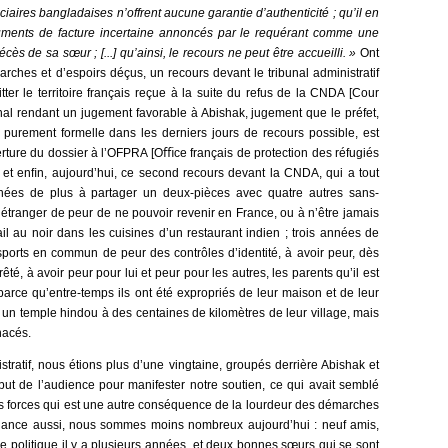
aires bangladaises n’offrent aucune garantie d’authenticité ; qu’il en
ments de facture incertaine annoncés par le requérant comme une
cès de sa sœur ; [...] qu’ainsi, le recours ne peut être accueilli. »
Ont
rches et d’espoirs déçus, un recours devant le tribunal administratif
itter le territoire français reçue à la suite du refus de la CNDA [Cour
ibunal rendant un jugement favorable à Abishak, jugement que le préfet,
 purement formelle dans les derniers jours de recours possible, est
erture du dossier à l’OFPRA [Oﬃce français de protection des réfugiés
 et enﬁn, aujourd’hui, ce second recours devant la CNDA, qui a tout
nées de plus à partager un deux-pièces avec quatre autres sans-
l’étranger de peur de ne pouvoir revenir en France, ou à n’être jamais
il au noir dans les cuisines d’un restaurant indien ; trois années de
nsports en commun de peur des contrôles d’identité, à avoir peur, dès
rrêté, à avoir peur pour lui et peur pour les autres, les parents qu’il est
parce qu’entre-temps ils ont été expropriés de leur maison et de leur
 un temple hindou à des centaines de kilomètres de leur village, mais
nacés.
istratif, nous étions plus d’une vingtaine, groupés derrière Abishak et
ut de l’audience pour manifester notre soutien, ce qui avait semblé
s forces qui est une autre conséquence de la lourdeur des démarches
chance aussi, nous sommes moins nombreux aujourd’hui : neuf amis,
le politique il y a plusieurs années, et deux bonnes sœurs qui se sont