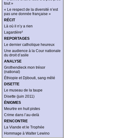
tout »
« Le respect de la diversité n’est
pas une donnée française »
RÉCIT
Là où il n’y a rien
Lagardère²
REPORTAGES
Le dernier catholique heureux
Une audience à la Cour nationale
du droit d’asile
ANALYSE
Grothendieck mon trésor
(national)
Éthiopie et Djibouti, sang mêlé
DISETTE
Le museau de la taupe
Disette (juin 2011)
ÉNIGMES
Meurtre en huit pistes
Crime dans l’au-delà
RENCONTRE
La Viande et le Trophée
Hommage à Walter Lewino