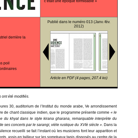
c’était une époque formidable »
Publié dans le
numéro 013
(Janv.-fév.
2012)
riel derrière la
s poil
ordinaires
Article en PDF (4 pages, 207.4 ko)
 ont été modifiés.
es 30, auditorium de l’Institut du monde arabe, Ve arrondissement
aître de chant classique indien, que le programme présente comme
« le
se du khyal dans le style kirana gharana, remarquable interprète du
ses concerts par le sarangi, vièle rustique du XVIè siècle »
. Dans la
ence recueilli se fait l’instant où les musiciens font leur apparition et
nts, assis en tailleur sur les somptueux tapis disposés au centre de la