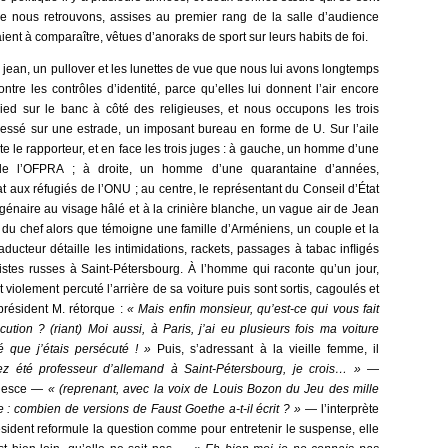
ue nous retrouvons, assises au premier rang de la salle d’audience
aient à comparaître, vêtues d’anoraks de sport sur leurs habits de foi.
 un jean, un pullover et les lunettes de vue que nous lui avons longtemps
re les contrôles d’identité, parce qu’elles lui donnent l’air encore
sied sur le banc à côté des religieuses, et nous occupons les trois
ressé sur une estrade, un imposant bureau en forme de U. Sur l’aile
oite le rapporteur, et en face les trois juges : à gauche, un homme d’une
e de l’OFPRA ; à droite, un homme d’une quarantaine d’années,
 aux réfugiés de l’ONU ; au centre, le représentant du Conseil d’État
génaire au visage hâlé et à la crinière blanche, un vague air de Jean
 du chef alors que témoigne une famille d’Arméniens, un couple et la
ducteur détaille les intimidations, rackets, passages à tabac inﬂigés
istes russes à Saint-Pétersbourg. À l’homme qui raconte qu’un jour,
t violement percuté l’arrière de sa voiture puis sont sortis, cagoulés et
président M. rétorque :
« Mais enﬁn monsieur, qu’est-ce qui vous fait
ution ? (riant) Moi aussi, à Paris, j’ai eu plusieurs fois ma voiture
 que j’étais persécuté ! »
Puis, s’adressant à la vieille femme, il
 été professeur d’allemand à Saint-Pétersbourg, je crois… »
—
quiesce —
« (reprenant, avec la voix de Louis Bozon du Jeu des mille
 : combien de versions de Faust Goethe a-t-il écrit ? »
— l’interprète
ésident reformule la question comme pour entretenir le suspense, elle