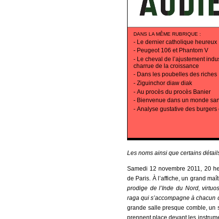
DANS LA MÊME RUBRIQUE
:
-
Le dernier catholique heureux
-
Peugeot 106 et Phantom V
-
Le cheval de l’ajustement indust
charrue de la croissance
-
Dans les poubelles des riches
-
Ziguinchor diaw diak
-
Au procès du procès Banier
-
Bienvenue dans un monde san
-
Analyse gustative des burgers 
Les noms ainsi que certains détails
Samedi 12 novembre 2011, 20 heur
de Paris. À l’affiche, un grand m
prodige de l’Inde du Nord, virtuo
raga qui s’accompagne à chacun de 
grande salle presque comble, un sil
prennent place devant les instrume