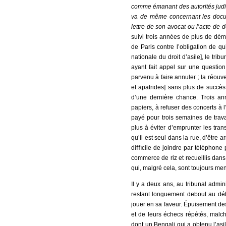
comme émanant des autorités judici
va de même concernant les docu
lettre de son avocat ou l’acte de dé
suivi trois années de plus de déma
de Paris contre l’obligation de qu
nationale du droit d’asile], le tr
ayant fait appel sur une question
parvenu à faire annuler ; la réouv
et apatrides] sans plus de succès
d’une dernière chance. Trois an
papiers, à refuser des concerts à 
payé pour trois semaines de trava
plus à éviter d’emprunter les tra
qu’il est seul dans la rue, d’être a
diﬃcile de joindre par téléphone 
commerce de riz et recueillis dans
qui, malgré cela, sont toujours me
Il y a deux ans, au tribunal admin
restant longuement debout au déb
jouer en sa faveur. Épuisement de
et de leurs échecs répétés, mal
dont un Bengali qui a obtenu l’asi