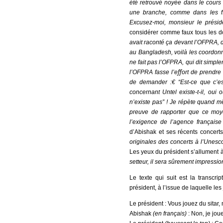
été retrouvé noyée dans le cours
une branche, comme dans les ﬁl
Excusez-moi, monsieur le présid
considérer comme faux tous les 
avait raconté ça devant l’OFPRA, 
au Bangladesh, voilà les coordonn
ne fait pas l’OFPRA, qui dit simpl
l’OFPRA fasse l’eﬀort de prendre 
de demander :€ “Est-ce que c’es
concernant Untel existe-t-il, oui
n’existe pas” ! Je répète quand m
preuve de rapporter que ce moy
l’exigence de l’agence française
d’Abishak et ses récents concert
originales des concerts à l’Unesc
Les yeux du président s’allument 
setteur, il sera sûrement impressio
Le texte qui suit est la transcri
président, à l’issue de laquelle le
Le président : Vous jouez du sitar,
Abishak
(en français)
: Non, je jou