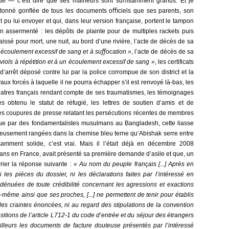
de — c’est dire que ses malheurs sont suﬃsamment grands. Et je
rtonné gonﬂée de tous les documents oﬃciels que ses parents, son
 pu lui envoyer et qui, dans leur version française, portent le tampon
on assermenté : les dépôts de plainte pour de multiples rackets puis
aissé pour mort, une nuit, au bord d’une rivière, l’acte de décès de sa
n écoulement excessif de sang et à suﬀocation »
, l’acte de décès de sa
 viols à répétition et à un écoulement excessif de sang »
, les certificats
’arrêt déposé contre lui par la police corrompue de son district et la
x forcés à laquelle il ne pourra échapper s’il est renvoyé là-bas, les
iatres français rendant compte de ses traumatismes, les témoignages
 obtenu le statut de réfugié, les lettres de soutien d’amis et de
es coupures de presse relatant les persécutions récentes de membres
oue par des fondamentalistes musulmans au Bangladesh, cette liasse
culeusement rangées dans la chemise bleu terne qu’Abishak serre entre
mment solide, c’est vrai. Mais il l’était déjà en décembre 2008
 ans en France, avait présenté sa première demande d’asile et que, un
rrier la réponse suivante :
« Au nom du peuple français [...] Après en
 les pièces du dossier, ni les déclarations faites par l’intéressé en
dénuées de toute crédibilité concernant les agressions et exactions
i-même ainsi que ses proches, [...] ne permettent de tenir pour établis
 les craintes énoncées, ni au regard des stipulations de la convention
itions de l’article L712-1 du code d’entrée et du séjour des étrangers
r ailleurs les documents de facture douteuse présentés par l’intéressé