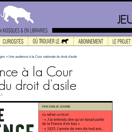
ges
>
Une audience à la Cour nationale du droit d’asile
12.
PAR
EMILIE GIAIME
DU MÊME AUTEUR
:
-
« J’ai entendu dire qu’on faisait partie
de la France d’en bas »
-
« 1925, l’année de mes dix-huit ans...