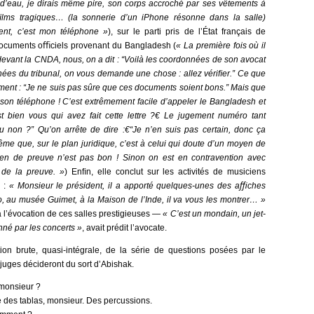
 d’eau, je dirais même pire, son corps accroché par ses vêtements à
ms tragiques… (la sonnerie d’un iPhone résonne dans la salle)
ent, c’est mon téléphone »
), sur le parti pris de l’État français de
documents oﬃciels provenant du Bangladesh (
« La première fois où il
devant la CNDA, nous, on a dit : “Voilà les coordonnées de son avocat
ées du tribunal, on vous demande une chose : allez vériﬁer.” Ce que
ement : “Je ne suis pas sûre que ces documents soient bons.” Mais que
son téléphone ! C’est extrêmement facile d’appeler le Bangladesh et
t bien vous qui avez fait cette lettre ?€ Le jugement numéro tant
 ou non ?” Qu’on arrête de dire :€“Je n’en suis pas certain, donc ça
ême que, sur le plan juridique, c’est à celui qui doute d’un moyen de
en de preuve n’est pas bon ! Sinon on est en contravention avec
 de la preuve. »
) Enﬁn, elle conclut sur les activités de musiciens
s :
« Monsieur le président, il a apporté quelques-unes des aﬃches
o, au musée Guimet, à la Maison de l’Inde, il va vous les montrer… »
à l’évocation de ces salles prestigieuses —
« C’est un mondain, un jet-
nné par les concerts »
, avait prédit l’avocate.
ption brute, quasi-intégrale, de la série de questions posées par le
s juges décideront du sort d’Abishak.
 monsieur ?
e des tablas, monsieur. Des percussions.