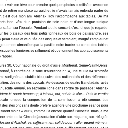
eux voir, me lève pour prendre quelques photos pixellisées avec mon
t de retirer ma place au guichet, je n’avais jamais entendu parler du
soir, c’est que mon ami Abishak Roy l’accompagne aux tablas. De ma
uarts face, vêtu d’un pantalon de soie noire et d’une longue tunique
e safran sur l’épaule. Pendant tout le concert, c’est lui que je regarde,
ur les plateaux des trois petits tonneaux de bois de palissandre, ses
a peau claire et veloutée des disques et semblent, malgré l’ampleur et
agiquement aimantées par la pastille noire tracée au centre des tablas.
» lorsque les lumières se rallument et que tonnent les applaudissements
 rappel.
es 30, Cour nationale du droit d’asile, Montreuil, Seine-Saint-Denis.
ondé, à l’entrée de la salle d’audience n°14, une feuille A4 scotchée
ms surlignés au stabilo bleu, suivis des nationalités et des références
cation, des noms des avocats. Au-dessous de quatre Bangladais rayés
manuscrite
Annulé
, en septième ligne dans l’ordre de passage : Abishak
dent M. sourit beaucoup, il fait oui, oui, oui de la tête… Puis le verdict
ocate lorsque la composition de la commission a été connue. Les
t désistés ont sans doute préféré attendre une prochaine séance pour
sident moins « dur », comme l’a encore qualiﬁé l’avocate, mais je me
ne amie de la Cimade [association d’aide aux migrants, aux réfugiés
dossier d’Abishak est suﬃsamment solide pour y aller quand même »
.