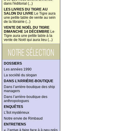
dans l'éditorial (...)
LES LIVRES DU TIGRE AU
SALON DU LIVRE
Le Tigre aura
une petite table de vente au sein
de la librairie (...)
VENTE DE NOËL DU TIGRE
DIMANCHE 14 DÉCEMBRE
Le
Tigre aura une petite table à la
vente de Noël qui aura lieu (...)
DOSSIERS
Les années 1990
La société du slogan
DANS L’ARRIÈRE-BOUTIQUE
Dans l’arrière-boutique des ship
managers
Dans l’arrière-boutique des
anthropologues
ENQUÊTES
L’îlot mystérieux
Notre envie de Rimbaud
ENTRETIENS
« J’arrive à faire face à à peu près