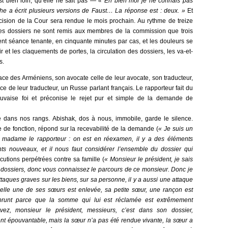
st bien loin, qu’elle ne sait pas —
« Eh bien moi je ne connais pas
he a écrit plusieurs versions de Faust… La réponse est : deux. »
Et
écision de la Cour sera rendue le mois prochain. Au rythme de treize
les dossiers ne sont remis aux membres de la commission que trois
nt séance tenante, en cinquante minutes par cas, et les douleurs se
 et les claquements de portes, la circulation des dossiers, les va-et-
s.
ace des Arméniens, son avocate celle de leur avocate, son traducteur,
ce de leur traducteur, un Russe parlant français. Le rapporteur fait du
uvaise foi et préconise le rejet pur et simple de la demande de
 dans nos rangs. Abishak, dos à nous, immobile, garde le silence.
e de fonction, répond sur la recevabilité de la demande (
« Je suis un
t madame le rapporteur : on est en réexamen, il y a des éléments
ts nouveaux, et il nous faut considérer l’ensemble du dossier qui
écutions perpétrées contre sa famille (
« Monsieur le président, je sais
 dossiers, donc vous connaissez le parcours de ce monsieur. Donc je
ttaques graves sur les biens, sur sa personne, il y a aussi une attaque
elle une de ses sœurs est enlevée, sa petite sœur, une rançon est
prunt parce que la somme qui lui est réclamée est extrêmement
ez, monsieur le président, messieurs, c’est dans son dossier,
t épouvantable, mais la sœur n’a pas été rendue vivante, la sœur a