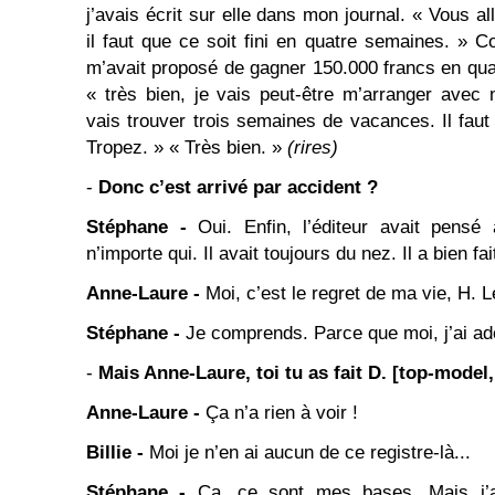
j’avais écrit sur elle dans mon journal. « Vous a
il faut que ce soit fini en quatre semaines. »
m’avait proposé de gagner 150.000 francs en quatr
« très bien, je vais peut-être m’arranger avec
vais trouver trois semaines de vacances. Il faut
Tropez. » « Très bien. »
(rires)
-
Donc c’est arrivé par accident ?
Stéphane -
Oui. Enfin, l’éditeur avait pensé 
n’importe qui. Il avait toujours du nez. Il a bien fait
Anne-Laure -
Moi, c’est le regret de ma vie, H. L
Stéphane -
Je comprends. Parce que moi, j’ai ad
-
Mais Anne-Laure, toi tu as fait D. [top-model,
Anne-Laure -
Ça n’a rien à voir !
Billie -
Moi je n’en ai aucun de ce registre-là...
Stéphane -
Ça, ce sont mes bases. Mais j’a