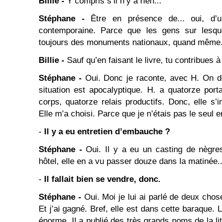
Billie -
Y compris s’il n’y a rien...
Stéphane -
Être en présence de... oui, d’
contemporaine. Parce que les gens sur lesqu
toujours des monuments nationaux, quand même.
Billie -
Sauf qu’en faisant le livre, tu contribues à
Stéphane -
Oui. Donc je raconte, avec H. On dé
situation est apocalyptique. H. a quatorze por
corps, quatorze relais productifs. Donc, elle s’
Elle m’a choisi. Parce que je n’étais pas le seul en
-
Il y a eu entretien d’embauche ?
Stéphane -
Oui. Il y a eu un casting de nègre
hôtel, elle en a vu passer douze dans la matinée..
-
Il fallait bien se vendre, donc.
Stéphane -
Oui. Moi je lui ai parlé de deux chos
Et j’ai gagné. Bref, elle est dans cette baraque. 
énorme. Il a publié des très grands noms de la lit