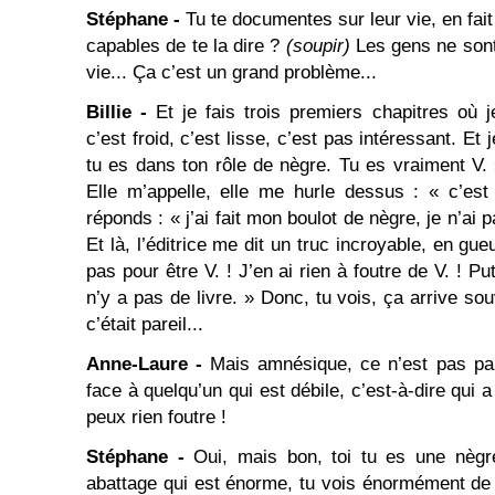
Stéphane -
Tu te documentes sur leur vie, en fait
capables de te la dire ?
(soupir)
Les gens ne sont
vie... Ça c’est un grand problème...
Billie -
Et je fais trois premiers chapitres où j
c’est froid, c’est lisse, c’est pas intéressant. Et 
tu es dans ton rôle de nègre. Tu es vraiment V. 
Elle m’appelle, elle me hurle dessus : « c’es
réponds : « j’ai fait mon boulot de nègre, je n’ai 
Et là, l’éditrice me dit un truc incroyable, en gue
pas pour être V. ! J’en ai rien à foutre de V. ! Puta
n’y a pas de livre. » Donc, tu vois, ça arrive sou
c’était pareil...
Anne-Laure -
Mais amnésique, ce n’est pas par
face à quelqu’un qui est débile, c’est-à-dire qui 
peux rien foutre !
Stéphane -
Oui, mais bon, toi tu es une nègr
abattage qui est énorme, tu vois énormément de 