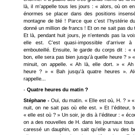
là, il m’appelle tous les jours : « alors, où on 
énormes se placer dans des positions insens
montagne de blé ! Parce que c’est l’hystérie 
donné un million de francs ! Et on ne sait pas du 
Et là, pendant huit jours, je n’entends pas la v
elle est. C’est quasi-impossible d’arriver à 
embouteillé. Ensuite, le garde du corps dit : « 
bon, elle sera pas bien jusqu’à quelle heure ? » «
minuit, on appelle. « Ah là, elle dort. » « Ah
heure ? » « Bah jusqu’à quatre heures ». Al
rappelle...
-
Quatre heures du matin ?
Stéphane -
Oui, du matin. « Elle est où, H. ? » «
nuit, on ne sait pas où elle est. » Et l’éditeur,
« elle est où ? » Un soir, je dis à l’éditeur : « éc
on a des nouvelles de H. dans les journaux tous l
caressé un dauphin, on sait qu’elle a vu des b