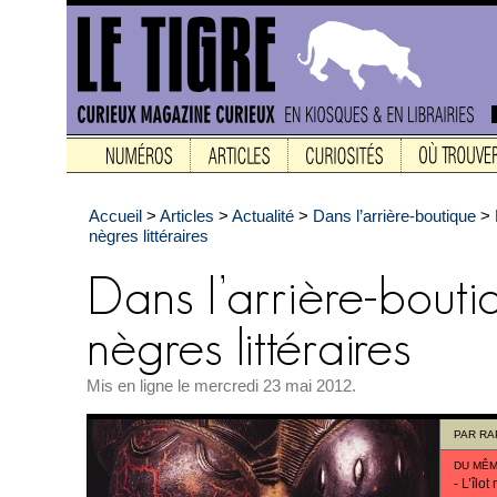
Accueil
>
Articles
>
Actualité
>
Dans l’arrière-boutique
>
nègres littéraires
Mis en ligne le mercredi 23 mai 2012.
PAR
RA
DU MÊM
-
L’îlot