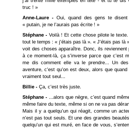
j’ai trente mille exemples en tête - et tu te dis
truc ! »
Anne-Laure -
Oui, quand des gens te disent 
« putain, je ne l’aurais pas écrite ! »
Stéphane -
Voilà ! Et cette chose pilote le texte
tout le temps : « j’étais pas là ». « J’étais pas là
voit des choses apparaître. Donc, ils reviennent p
à ce moment-là, ça s’inverse parce que c’est mo
me dis comment elle va le prendre... Un des 
aventure, c’est qu’on est deux, alors que quand 
vraiment tout seul...
Billie -
Ça, c’est très juste.
Stéphane -
...alors que nègre, c’est quand même 
même faire du texte, même si on ne va pas dérange
Mais il y a quelqu’un qui réagit, comme un act
n’est pas tout seuls. Et une des grandes beautés
quelqu’un qui est muré, en face de vous, s’ente