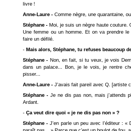
livre !
Anne-Laure -
Comme nègre, une quarantaine, oui
Stéphane -
Moi, je suis un nègre haute couture. 
Une femme ou un homme. Et on va prendre le te
faire un défilé.
-
Mais alors, Stéphane, tu refuses beaucoup d
Stéphane -
Non, en fait, si tu veux, je vois D
dans un palace... Bon, je le vois, je rentre c
pisser...
Anne-Laure -
J’avais fait pareil avec Q. [artiste
Stéphane -
Je ne dis pas non, mais j’attends p
Ardant.
-
Ça veut dire quoi « je ne dis pas non » ?
Stéphane -
J’en parle un peu avec l’éditeur : 
paraît pas... » Parce que c’est un boulot de fou, a