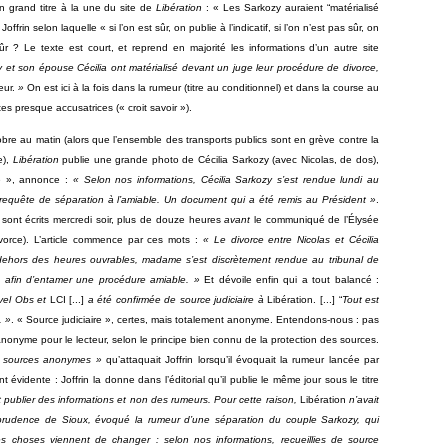
n grand titre à la une du site de
Libération
: « Les Sarkozy auraient “matérialisé
ffrin selon laquelle « si l’on est sûr, on publie à l’indicatif, si l’on n’est pas sûr, on
r ? Le texte est court, et reprend en majorité les informations d’un autre site
 et son épouse Cécilia ont matérialisé devant un juge leur procédure de divorce,
eur.
»
On est ici à la fois dans la rumeur (titre au conditionnel) et dans la course au
es presque accusatrices (« croit savoir »).
bre au matin (alors que l’ensemble des transports publics sont en grève contre la
e),
Libération
publie une grande photo de Cécilia Sarkozy (avec Nicolas, de dos),
fe », annonce :
« Selon nos informations, Cécilia Sarkozy s’est rendue lundi au
requête de séparation à l’amiable. Un document qui a été remis au Président »
.
s sont écrits mercredi soir, plus de douze heures
avant
le communiqué de l’Élysée
divorce). L’article commence par ces mots :
« Le divorce entre Nicolas et Cécilia
 dehors des heures ouvrables, madame s’est discrètement rendue au tribunal de
 afin d’entamer une procédure amiable. »
Et dévoile enfin qui a tout balancé :
uvel Obs et
LCI [...]
a été confirmée de source judiciaire à
Libération. [...] “
Tout est
. »
. « Source judiciaire », certes, mais totalement anonyme. Entendons-nous : pas
anonyme pour le lecteur, selon le principe bien connu de la protection des sources.
 sources anonymes »
qu’attaquait Joffrin lorsqu’il évoquait la rumeur lancée par
 évidente : Joffrin la donne dans l’éditorial qu’il publie le même jour sous le titre
t publier des informations et non des rumeurs. Pour cette raison,
Libération
n’avait
prudence de Sioux, évoqué la rumeur d’une séparation du couple Sarkozy, qui
Les choses viennent de changer : selon nos informations, recueillies de source