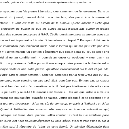
tionnels, qui ne s’en sont pourtant emparés qu’avec circonspection. »
conspection dont fait preuve
Libération
, c’est carrément de l’énervement. Dans un
ternet du journal, Laurent Joffrin, son directeur, s’en prend à « la rumeur et
octobre :
« Tout est resté au niveau de la rumeur. Quelle rumeur ? Celle qu’a
it profession de publier ce que les autres médias n’osent pas publier et reprise
: selon des sources anonymes à l’UMP, Cécilia devait annoncer sa rupture avec son
e mot est important. « Un site d’informations » : lequel ? Pourquoi Joffrin ne le
ne information, pas forcément inutile pour le lecteur qui ne sait peut-être pas d’où
vait » : Joffrin marque un point en démontrant que cela n’a pas eu lieu ce week-end
original est au conditionnel : « pourrait annoncer ce week-end » n’est pas « va
 : on y reviendra. Joffrin poursuit son attaque, s’en prenant à la théorie selon
 complaisante et une autre presse, qui officie exclusivement sur le Net et qui, elle,
r bug dans le raisonnement : l’annonce annoncée par la rumeur n’a pas eu lieu.
c annonce, cette semaine ou plus tard. Mais peut-être pas. En tout cas, la rumeur
e si l’on n’en est qu’au deuxième acte, il n’est pas inintéressant de relire cette
 peut-être y aura-t-il / la rumeur était fausse ». Dès lors que ladite « rumeur »
ment elle pourrait être qualifiée de fausse. Joffrin répond à cette objection :
« le
 tout une hypocrisie : si l’on est sûr de son coup, on parle à l’indicatif ; et si l’on
Quant à l’utilisation des rumeurs, elle suppose un luxe de précautions qui,
L’attaque est ferme, dure, précise. Joffrin conclut :
« C’est tout le problème posé
on sur le Net : elle nous fait régresser au XIXe siècle, avant le vote d’une loi sur la
t libre sauf à répondre de l’abus de cette liberté. Un principe élémentaire dont