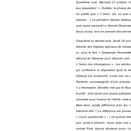
Quatrième acte. Mercredi 17 octobre. U
leur séparation” ». Oubliée, la phrase de Jo
ne publie pas » ? Alors, sûr, ou pas sû
internet :
« Le président Nicolas Sarkozy
croit savoir mercredi
Le Nouvel Observat
(faux) scoop, tout en prenant des pincett
Cinquième et dernier acte. Jeudi 18 octo
réforme des régimes spéciaux de retrait
et, sous le titre « Desperate Housewi
tribunal de Nanterre pour déposer une 
« Selon nos informations » : les article
qui confirmera la séparation (puis le 
Sarkozy est enclenché. Lundi soir, en
Nanterre, accompagnée d’une avocate,
« L’information, dévoilée hier par le No
bouclé”, croit savoir une source judiciaire
anonyme pour l’auteur de l’article, mais 
Mais alors, quelle différence avec les
«
bakchich.info ? La différence est pourtant
« Leçon paradoxale » :
« Un journal doi
pas, jusqu’à présent, sinon avec une 
courait Paris depuis plusieurs jours. 