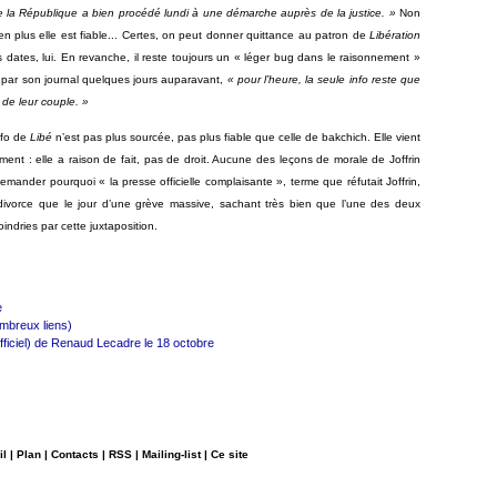
 de la République a bien procédé lundi à une démarche auprès de la justice. »
Non
 en plus elle est fiable... Certes, on peut donner quittance au patron de
Libération
es dates, lui. En revanche, il reste toujours un « léger bug dans le raisonnement »
é par son journal quelques jours auparavant,
« pour l’heure, la seule info reste que
r de leur couple. »
info de
Libé
n’est pas plus sourcée, pas plus fiable que celle de bakchich. Elle vient
ent : elle a raison de fait, pas de droit. Aucune des leçons de morale de Joffrin
emander pourquoi « la presse officielle complaisante », terme que réfutait Joffrin,
le divorce que le jour d’une grève massive, sachant très bien que l’une des deux
indries par cette juxtaposition.
e
mbreux liens)
officiel) de Renaud Lecadre le 18 octobre
il
|
Plan
|
Contacts
|
RSS
|
Mailing-list
|
Ce site