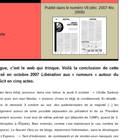
Publié dans le
numéro VII
(déc. 2007-fév.
2008)
elle
gue, c’est le web qui trinque. Voilà la conclusion de cette
osé en octobre 2007
Libération
aux « rumeurs » autour du
cit en cinq actes.
. les liens infra] annonce, dans une brève, le jeudi 4 octobre :
« Cécilia Sarkozy
re avec son mari Nicolas. »
(notons, d’ores et déjà, le conditionnel). Et détaille :
e, le mercredi 3 octobre au soir, des parlementaires de la majorité
[...]
les
largement autour de cette possible séparation du président et de sa “Première
ectement sourcée, il est tout de même précisé qui (députés de l’UMP), quand (le 3,
ù (réception à l’Élysée). Bien entendu, comme c’est maintenant le cas, nombre de
xpress, Le Nouvel Obs
)
ou de blogs, reprennent l’information, sans la développer
e
L’Express
:
« Tant d’indécision, de contrepieds et de rendez-vous manqués ces