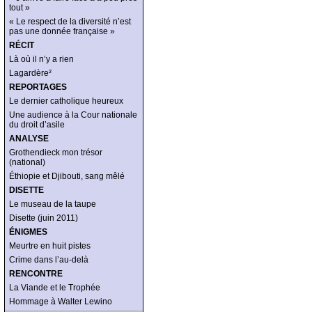
tout »
« Le respect de la diversité n’est
pas une donnée française »
RÉCIT
Là où il n’y a rien
Lagardère²
REPORTAGES
Le dernier catholique heureux
Une audience à la Cour nationale
du droit d’asile
ANALYSE
Grothendieck mon trésor
(national)
Éthiopie et Djibouti, sang mêlé
DISETTE
Le museau de la taupe
Disette (juin 2011)
ÉNIGMES
Meurtre en huit pistes
Crime dans l’au-delà
RENCONTRE
La Viande et le Trophée
Hommage à Walter Lewino