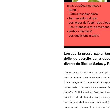
DANS LA MÊME RUBRIQUE
:
-
Bang !
-
Stars sur papier glacé
-
Tourner autour du pot
-
Les forces de l’esprit des blogs
-
Les Québécois et la présidenti
-
Web 2 - médias 0
-
Les quotidiens gratuits
Lorsque la presse papier tan
drôle de querelle qui a opp
divorce de Nicolas Sarkozy. Ré
Premier acte. Le site bakchich.info [cf
pourrait annoncer ce week-end sa ruptu
« En marge de la réception à l’Élysé
conversations de couloirs tournaient 
dame” ».
Si l’information n’est pas dir
donc la veille de la publication), et o
sites internet d’information continue (
L’E
outre mesure. Comme le note le site d