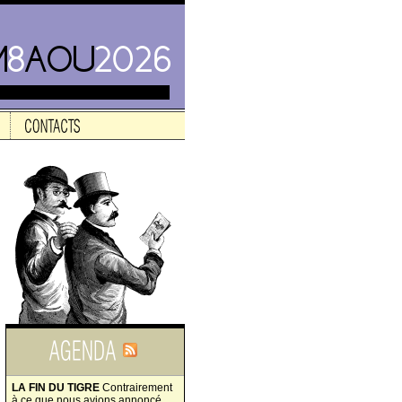
LA FIN DU TIGRE
Contrairement
à ce que nous avions annoncé