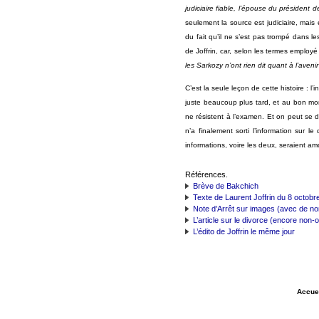
judiciaire fiable, l’épouse du président
seulement la source est judiciaire, mais
du fait qu’il ne s’est pas trompé dans l
de Joffrin, car, selon les termes employ
les Sarkozy n’ont rien dit quant à l’aveni
C’est la seule leçon de cette histoire : l’
juste beaucoup plus tard, et au bon mom
ne résistent à l’examen. Et on peut se d
n’a finalement sorti l’information sur 
informations, voire les deux, seraient amo
Références.
Brève de Bakchich
Texte de Laurent Joffrin du 8 octobr
Note d’Arrêt sur images (avec de no
L’article sur le divorce (encore non-
L’édito de Joffrin le même jour
Accue