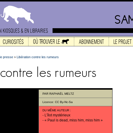
e presse
>
Libération contre les rumeurs
PAR
RAPHAËL MELTZ
Licence:
CC By-Nc-Sa
DU MÊME AUTEUR
:
-
L’îlot mystérieux
-
« Paul is dead, miss him, miss him »