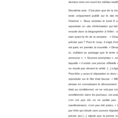
derniers mois ont nourri les médias tradi
Deuxième acte. C’est plus que de la cir
texte uniquement publié sur le site in
l’internet ». Nous sommes le lundi 8 
reproduite un site d’information qui fa
ensuite dans la blogosphère à l’infini 
mari avant la fin de la semaine.
» Chaqu
précise pas ? Pour le coup, il s’agit d’u
est parti, en premier, la nouvelle. « De
ici, oubliant au passage que le texte 
annoncer ». « Sources anonymes », enfin
laquelle
« il existe une presse officielle
ne recule pas devant la vérité.
[...]
Lége
Peut-être y aura-t-il séparation et don
reproduite sur le Net était fausse. »
Mêm
phrase en connaissant le dénouement : «
était au conditionnel, on ne voit pas com
conditionnel, dans les journaux, est avant
n’en est pas sûr, on ne publie pas. 
manifestement, n’ont pas été prises. »
par l’info qui circule sans aucune régulati
presse qui
[...]
stipule que la presse es