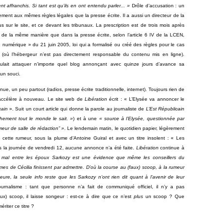
t affranchis. Si tant est qu’ils en ont entendu parler... »
Drôle d’accusation : un
ement aux mêmes règles légales que la presse écrite. Il a aussi un directeur de la
 sur le site, et ce devant les tribunaux. La prescription est de trois mois après
, de la même manière que dans la presse écrite, selon l’article 6 IV de la LCEN,
 numérique » du 21 juin 2005, loi qui a formalisé ou créé des règles pour le cas
ue (où l’hébergeur n’est pas directement responsable du contenu mis en ligne).
oulait attaquer n’importe quel blog annonçant avec quinze jours d’avance sa
cun souci.
ue, un peu partout (radios, presse écrite traditionnelle, internet). Toujours rien de
s’accélère à nouveau. Le site web de
Libération
écrit : « L’Elysée va annoncer le
cain
». Suit un court article qui donne la parole au journaliste de
L’Est Républicain
chement tout le monde le sait. »
) et à une
« source à l’Elysée, questionnée par
meur de salle de rédaction” »
. Le lendemain matin, le quotidien papier, légèrement
ette rumeur, sous la plume d’Antoine Guiral et avec un titre insolent : « Les
ns la journée de vendredi 12, aucune annonce n’a été faite.
Libération
continue à
t mal ­entre les époux Sarkozy est une évidence que même les conseillers du
mes de Cécilia finissent par admettre. D’où la course au (faux) scoop, à la rumeur
heure, la seule info reste que les Sarkozy n’ont rien dit quant à l’avenir de leur
urnalisme : tant que personne n’a fait de communiqué officiel, il n’y a pas
ux) scoop, il laisse songeur : est-ce à dire que ce n’est
plus
un scoop ? Que
ériter ce titre ?