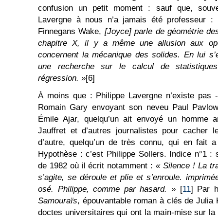
confusion un petit moment : sauf que, souve
Lavergne à nous n’a jamais été professeur : i
Finnegans Wake,
[Joyce] parle de géométrie des
chapitre X, il y a même une allusion aux op
concernent la mécanique des solides. En lui s
une recherche sur le calcul de statistique
régression. »
[6]
À moins que : Philippe Lavergne n’existe pas - 
Romain Gary envoyant son neveu Paul Pavlowi
Émile Ajar, quelqu’un ait envoyé un homme a
Jauffret et d’autres journalistes pour cacher l
d’autre, quelqu’un de très connu, qui en fait a
Hypothèse : c’est Philippe Sollers. Indice n°1 :
de 1982 où il écrit notamment :
« Silence ! La tra
s’agite, se déroule et plie et s’enroule.
imprimée
osé. Philippe, comme par hasard. »
[
11
] Par 
Samouraïs
, épouvantable roman à clés de Julia 
doctes universitaires qui ont la main-mise sur la 