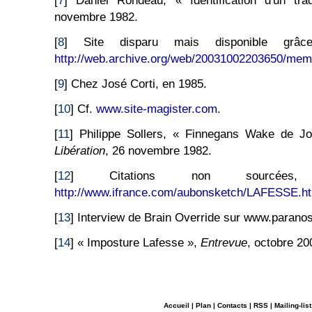
[
7
] Daniel Rondeau, « Identification d'un tr
novembre 1982.
[
8
] Site disparu mais disponible gr
http://web.archive.org/web/20031002203650/memb
[
9
] Chez José Corti, en 1985.
[
10
] Cf.
www.site-magister.com
.
[
11
] Philippe Sollers, « Finnegans Wake de Jo
Libération
, 26 novembre 1982.
[
12
] Citations non sourcée
http://www.ifrance.com/aubonsketch/LAFESSE.h
[
13
] Interview de Brain Override sur www.parano
[
14
] « Imposture Lafesse »,
Entrevue
, octobre 20
Accueil
|
Plan
|
Contacts
|
RSS
|
Mailing-list