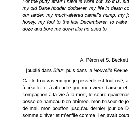
For the putty affair I have is wore out, so it is, si
my old Dane hodder dodderer, my life in death c
our larder, my much-altered camel’s hump, my j
honey, my fool to the last Decemberer, to wake h
doze and bore me down like he used to.
A. Péron et S. Beckett
[publié dans
Bifur
, puis dans la
Nouvelle Revue 
Car le trou vaseux que je possède est tout usé, ah
à béailler et à attendre que mon vieux baïseur e
compagnon à la vie à la mort, le sobre quaiden
bosse de hameau bien abîmée, mon briseur de joi
de mai, mon bouffon jusqu’au dernier jour de D
somme d’hiver et m’enfile comme il en avait cout