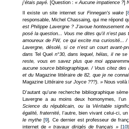
j’étais payé.
[Question :
« Aucune impatience ?
]
N
Il existe un site internet sur
Finnegan’s wake
[
responsable, Michel Chassaing, qui me répond qu
est Philippe Lavergne ? J’avoue honteusement n
posé la question... Vous me dites qu’il n’est pas 
amoureux de FW, ce qui excite ma curiosité... /
Lavergne, désolé, si ce n’est un court avant-p
dans
Tel Quel
n°30, dans lequel, hélas, il ne se 
reste, vous en savez plus que moi apparemmen
aucune source bibliographique. / Vous citez des 
et du
Magazine littéraire
de 82, que je ne connai
Magazine Littéraire
sur Joyce ???). »
Nous voilà 
D’autant qu’une recherche bibliographique sème l
Lavergne a au moins deux homonymes, l’un 
Science du républicain, ou la Véritable signifi
égalité, fraternité
, l’autre, bien vivant celui-ci, u
le mythe
[
9
]
.
Ce dernier est professeur de franç
internet de
« travaux dirigés de français »
[
10