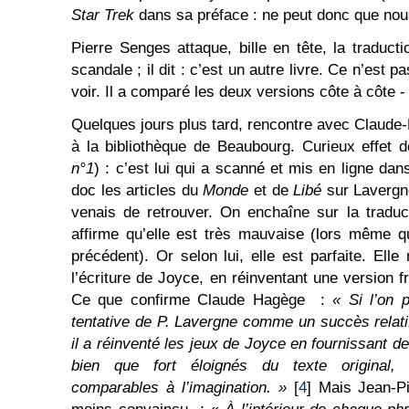
Star Trek
dans sa préface : ne peut donc que nous
Pierre Senges attaque, bille en tête, la traduct
scandale ; il dit : c’est un autre livre. Ce n’est p
voir. Il a comparé les deux versions côte à côte - e
Quelques jours plus tard, rencontre avec Claude-M
à la bibliothèque de Beaubourg. Curieux effet 
n°1
) : c’est lui qui a scanné et mis en ligne da
doc les articles du
Monde
et de
Libé
sur Lavergne
venais de retrouver. On enchaîne sur la tradu
affirme qu’elle est très mauvaise (lors même q
précédent). Or selon lui, elle est parfaite. Ell
l’écriture de Joyce, en réinventant une version f
Ce que confirme Claude Hagège :
« Si l’on 
tentative de P. Lavergne comme un succès relati
il a réinventé les jeux de Joyce en fournissant de
bien que fort éloignés du texte original,
comparables à l’imagination. »
[
4
] Mais Jean-Pi