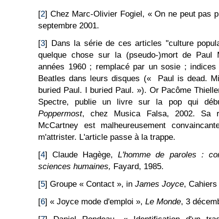
[
2
] Chez Marc-Olivier Fogiel, « On ne peut pas p
septembre 2001.
[
3
] Dans la série de ces articles "culture popula
quelque chose sur la (pseudo-)mort de Paul 
années 1960 ; remplacé par un sosie ; indices 
Beatles dans leurs disques (« Paul is dead. Mi
buried Paul. I buried Paul. »). Or Pacôme Thiel
Spectre, publie un livre sur la pop qui déb
Poppermost
, chez Musica Falsa, 2002. Sa r
McCartney est malheureusement convaincant
m'attrister. L'article passe à la trappe.
[
4
] Claude Hagège,
L'homme de paroles : cont
sciences humaines,
Fayard, 1985.
[
5
] Groupe « Contact », in
James Joyce
, Cahiers
[
6
] « Joyce mode d'emploi »,
Le Monde
, 3 décem