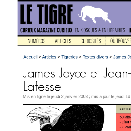
Accueil
>
Articles
>
Tigreries
>
Textes divers
>
James Jo
Mis en ligne le jeudi 2 janvier 2003 ; mis à jour le jeudi 19
PAR
RA
DU MÊM
-
L’îlot
-
« Pau