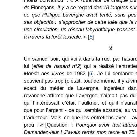
moins convaincu :
« À l’intérieur de chaque p
de
Finnegans
, il y a ce
regard
des 18 langues sur
ce que Philippe Lavergne avait tenté, sans peu
ses objectifs : s’approcher de cette idée que la
une circulation, un réseau labyrinthique passant
à travers la forêt lexicale. »
[
5
]
§
Un samedi soir, qui voilà dans la rue, par hasard
lui (
effet de hasard n°2
) qui a réalisé l’entre
Monde des livres
de 1982 [
6
]. Je lui demande 
souvient pas trop (c’était, tout de même, il y a vin
exact du métier de Lavergne, ingénieur dan
revanche affirme que Lavergne n’aimait pas du 
qui l’intéressait c’était Faulkner, et qu’il n’aura
que pour l’argent - ce qui semble absurde, au v
traducteur. Mais ce que les entretiens avec La
prou :
«
[Question :
Pourquoi avoir tant atten
Demandez-leur ! J’avais remis mon texte en 75.