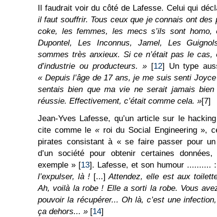
Il faudrait voir du côté de Lafesse. Celui qui déc
il faut souffrir. Tous ceux que je connais ont des
coke, les femmes, les mecs s’ils sont homo, 
Dupontel, Les Inconnus, Jamel, Les Guignol
sommes très anxieux. Si ce n’était pas le cas,
d’industrie ou producteurs. »
[
12
] Un type aus
« Depuis l’âge de 17 ans, je me suis senti Joyce
sentais bien que ma vie ne serait jamais bien
réussie. Effectivement, c’était comme cela. »
[7]
Jean-Yves Lafesse, qu’un article sur le hacking 
cite comme le
«
roi du Social Engineering », 
pirates consistant à « se faire passer pour un
d’un société pour obtenir certaines données
exemple » [
13
]. Lafesse, et son humour .......... 
l’expulser, là !
[...]
Attendez, elle est aux toilet
Ah, voilà la robe ! Elle a sorti la robe. Vous av
pouvoir la récupérer... Oh là, c’est une infecti
ça dehors... »
[
14
]