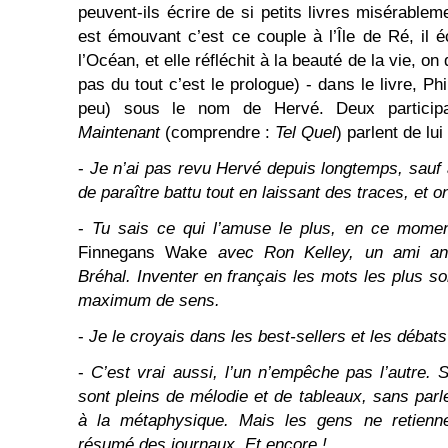
peuvent-ils écrire de si petits livres misérable
est émouvant c’est ce couple à l’Île de Ré, il
l’Océan, et elle réfléchit à la beauté de la vie, on
pas du tout c’est le prologue) - dans le livre, Ph
peu) sous le nom de Hervé. Deux participa
Maintenant
(comprendre :
Tel Quel
) parlent de lui 
-
Je n’ai pas revu Hervé depuis longtemps, sauf à l
de paraître battu tout en laissant des traces, et 
-
Tu sais ce qui l’amuse le plus, en ce moment,
Finnegans Wake
avec Ron Kelley, un ami angl
Bréhal. Inventer en français les mots les plus s
maximum de sens.
-
Je le croyais dans les best-sellers et les débats
-
C’est vrai aussi, l’un n’empêche pas l’autre.
sont pleins de mélodie et de tableaux, sans parl
à la métaphysique. Mais les gens ne retienne
résumé des journaux. Et encore !