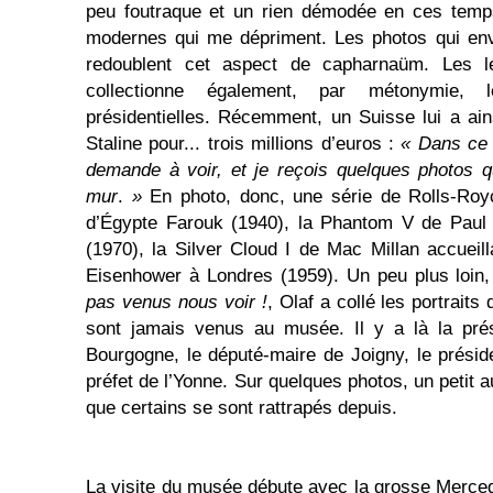
peu foutraque et un rien démodée en ces temps
modernes qui me dépriment. Les photos qui env
redoublent cet aspect de capharnaüm. Les lé
collectionne également, par métonymie, 
présidentielles. Récemment, un Suisse lui a ai
Staline pour... trois millions d’euros :
« Dans ce 
demande à voir, et je reçois quelques photos q
mur
.
»
En photo, donc, une série de Rolls-Royc
d’Égypte Farouk (1940), la Phantom V de Paul 
(1970), la Silver Cloud I de Mac Millan accueill
Eisenhower à Londres (1959). Un peu plus loin, 
pas venus nous voir !
, Olaf a collé les portraits
sont jamais venus au musée. Il y a là la prés
Bourgogne, le député-maire de Joigny, le préside
préfet de l’Yonne. Sur quelques photos, un petit 
que certains se sont rattrapés depuis.
La visite du musée débute avec la grosse Merce