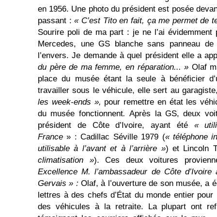
en 1956. Une photo du président est posée devant
passant :
« C’est Tito en fait, ça me permet de t
Sourire poli de ma part : je ne l’ai évidemment
Mercedes, une GS blanche sans panneau de p
l’envers. Je demande à quel président elle a ap
du père de ma femme, en réparation... »
Olaf m’
place du musée étant la seule à bénéficier d’
travailler sous le véhicule, elle sert au garagist
les week-ends »,
pour remettre en état les véhi
du musée fonctionnent
.
Après la GS, deux voit
président de Côte d’Ivoire, ayant été
« uti
France
» : Cadillac Séville 1979 (
« téléphone i
utilisable à l’avant et à l’arrière »
) et Lincoln 
climatisation »
). Ces deux voitures provien
Excellence M. l’ambassadeur de Côte d’Ivoire 
Gervais » :
Olaf, à l’ouverture de son musée, a é
lettres à des chefs d’État du monde entier pour 
des véhicules à la retraite. La plupart ont r