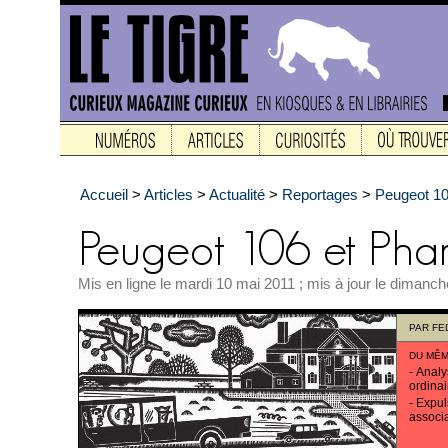
Accueil
>
Articles
>
Actualité
>
Reportages
>
Peugeot 10
Mis en ligne le mardi 10 mai 2011 ; mis à jour le dimanc
PAR
FE
DU MÊM
-
Analy
ordinai
-
Expul
associa