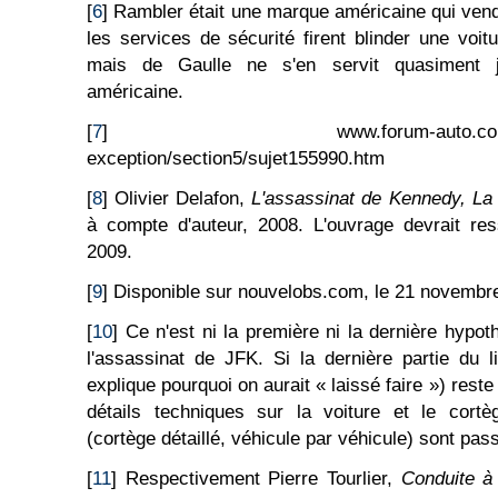
[
6
] Rambler était une marque américaine qui ven
les services de sécurité firent blinder une voi
mais de Gaulle ne s'en servit quasiment j
américaine.
[
7
] www.forum-auto.com/automo
exception/section5/sujet155990.htm
[
8
] Olivier Delafon,
L'assassinat de Kennedy, La 
à compte d'auteur, 2008. L'ouvrage devrait res
2009.
[
9
] Disponible sur nouvelobs.com, le 21 novembr
[
10
] Ce n'est ni la première ni la dernière hypo
l'assassinat de JFK. Si la dernière partie du li
explique pourquoi on aurait « laissé faire ») reste
détails techniques sur la voiture et le cortèg
(cortège détaillé, véhicule par véhicule) sont pas
[
11
] Respectivement Pierre Tourlier,
Conduite à