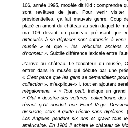
106, année 1995, modèle dit Kid : comprendre q
sont revêtues de jean. Pour venir visiter
présidentielles, ça fait mauvais genre. Coup d
placé en amont du château au sein duquel le mus
ma 106 devant un panneau précisant que
«
difficultés à se déplacer sont autorisés à veni
musée »
et que
« les véhicules anciens 
d’honneur ».
Subtile différence lexicale entre l’aut
J’arrive au château. Le fondateur du musée, Ol
entrer dans le musée qui débute par une prése
« C’est parce que les gens se demandaient pourqu
collection »
, m’explique-t-il, tout en ajoutant ser
mégalomane. » « Tout petit
, indique un grand 
« Olaf
»
dessine des voitures, collectionne des
rêvant qu’il conduit une Facel Vega. Dessinat
dissuade, alors il quitte l’école sans diplômes.
Los Angeles pendant six ans et gravit tous le
américaine. En 1986 il achète le château de Mont