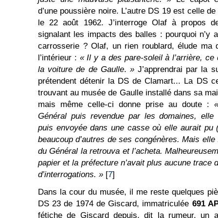
d’une poussière noire. L’autre DS 19 est celle de 
le 22 août 1962. J’interroge Olaf à propos de
signalant les impacts des balles : pourquoi n’y 
carrosserie ? Olaf, un rien roublard, élude ma
l’intérieur :
« Il y a des pare-soleil à l’arrière, ce
la voiture de de Gaulle
.
»
J’apprendrai par la s
prétendent détenir la DS de Clamart... La DS c
trouvant au musée de Gaulle installé dans sa mai
mais même celle-ci donne prise au doute :
Général puis revendue par les domaines, elle 
puis envoyée dans une casse où elle aurait pu
beaucoup d’autres de ses congénères. Mais elle f
du Général la retrouva et l’acheta. Malheureusem
papier et la préfecture n’avait plus aucune trace 
d’interrogations. »
[
7
]
Dans la cour du musée, il me reste quelques pièc
DS 23 de 1974 de Giscard, immatriculée
691 A
fétiche de Giscard depuis, dit la rumeur, un ac