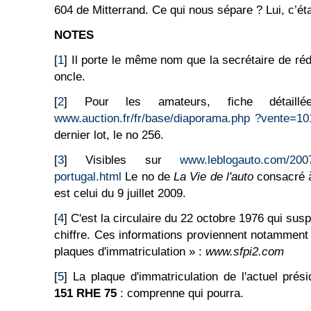
604 de Mitterrand. Ce qui nous sépare ? Lui, c’ét
NOTES
[
1
] Il porte le même nom que la secrétaire de ré
oncle.
[
2
] Pour les amateurs, fiche détail
www.auction.fr/fr/base/diaporama.php ?vente=1
dernier lot, le no 256.
[
3
] Visibles sur
www.leblogauto.com/2007
portugal.html
Le no de
La Vie de l'auto
consacré à 
est celui du 9 juillet 2009.
[
4
] C'est la circulaire du 22 octobre 1976 qui su
chiffre. Ces informations proviennent notamment
plaques d'immatriculation » :
www.sfpi2.com
[
5
] La plaque d'immatriculation de l'actuel prés
151 RHE 75
:
comprenne qui pourra.