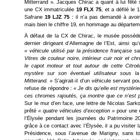
Mitterrand ». Jacques Chirac a quant à lui fêté
une CX immatriculée
19 FLX 75
, et a défilé le
Safrane
19 LJZ 75
: il n’a pas demandé à avoir
mais bien le chiffre 19, en hommage au départeme
À défaut de la CX de Chirac, le musée possède
dernier dirigeant d’Allemagne de l’Est, ainsi q
« véhicule utilisé par la présidence française san
Vitres de couleur noire, intérieur cuir noir et 
le capot moteur et tout autour de cette Citroë
mystère sur son éventuel utilisateur sous l
Mitterand. »
S’agirait-il d’un véhicule servant po
refuse de répondre :
« Je dis qu’elle est mystérie
ces chromes rajoutés, ça montre que ce n’est 
Sur le mur d’en face, une lettre de Nicolas Sark
prêté
« quatre véhicules d’exception »
pour une e
l’Élysée pendant les journées du Patrimoine 2
grâce à ce contact avec l’Élysée, il a pu visiter 
Présidence, sous l’avenue de Marigny, sans tou