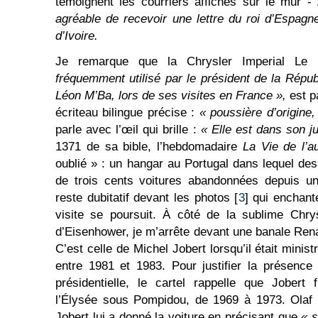
témoignent les courriers affichés sur le mur -
agréable de recevoir une lettre du roi d’Espag
d’Ivoire.
Je remarque que la Chrysler Imperial Le
fréquemment utilisé par le président de la Rép
Léon M’Ba, lors de ses visites en France »,
est p
écriteau bilingue précise :
« poussière d’origine
parle avec l’œil qui brille :
« Elle est dans son j
1371 de sa bible, l’hebdomadaire
La Vie de l’a
oublié » : un hangar au Portugal dans lequel de
de trois cents voitures abandonnées depuis un
reste dubitatif devant les photos [
3
] qui enchant
visite se poursuit. À côté de la sublime Chry
d’Eisenhower, je m’arrête devant une banale Rena
C’est celle de Michel Jobert lorsqu’il était mini
entre 1981 et 1983. Pour justifier la présence
présidentielle, le cartel rappelle que Jobert 
l’Élysée sous Pompidou, de 1969 à 1973. Olaf 
Jobert lui a donné la voiture en précisant que
« s