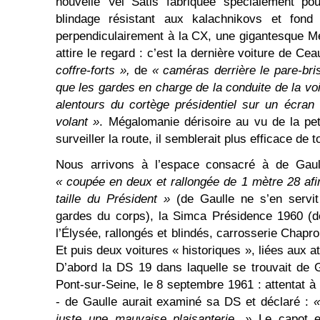
nouvelle Vel Satis fabriquée spécialement po
blindage résistant aux kalachnikovs et fond a
perpendiculairement à la CX, une gigantesque 
attire le regard : c’est la dernière voiture de C
coffre-forts »,
de
« caméras derrière le pare-brise
que les gardes en charge de la conduite de la vo
alentours du cortège présidentiel sur un écran
volant »
. Mégalomanie dérisoire au vu de la peti
surveiller la route, il semblerait plus efficace de to
Nous arrivons à l’espace consacré à de Gaul
« coupée en deux et rallongée de 1 mètre 28 af
taille du Président »
(de Gaulle ne s’en servit
gardes du corps), la Simca Présidence 1960 (
l’Élysée, rallongés et blindés, carrosserie Chapr
Et puis deux voitures « historiques », liées aux 
D’abord la DS 19 dans laquelle se trouvait de Ga
Pont-sur-Seine, le 8 septembre 1961 : attentat à 
- de Gaulle aurait examiné sa DS et déclaré :
«
juste une mauvaise plaisanterie. »
Le capot 