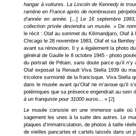
hangar à voitures. La Lincoln de Kennedy le trouv
ramène en France après de nombreuses péripétie
d’année en année.
[...]
Le 16 septembre 1993, l
collection privée deviendra un musée. »
De nom
le récit : Olaf au sommet du Kilimandjaro, Olaf à 
Chicago le 28 novembre 1983, Olaf et sa Bentley
avant sa rénovation. Il y a également la photo du
général de Gaulle le 8 octobre 1945 - photo posé
du portrait de Pétain, sans doute parce qu’il n’
Olaf exposait la Renault Viva Stella 1939 du ma
tricolore surmonté de la francisque. Viva Stella 
dans le musée avant qu’Olaf ne m’avoue qu’il s
polémiques que sa présence engendrait au sein 
à un franquiste
pour 31000 euros
... » [
2
]
Le musée consiste en une immense salle où l
sagement les unes à la suite des autres. Le mu
plaques d’immatriculation, de photos à taille réel
de vieilles pancartes et cartels laissés dans un