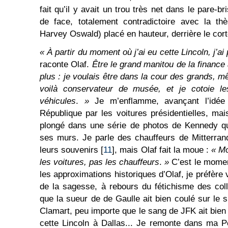
fait qu’il y avait un trou très net dans le pare-bri
de face, totalement contradictoire avec la thè
Harvey Oswald) placé en hauteur, derrière le cort
« À partir du moment où j’ai eu cette Lincoln, j’a
raconte Olaf.
Être le grand manitou de la finance
plus : je voulais être dans la cour des grands, m
voilà conservateur de musée, et je cotoie le
véhicules
.
»
Je m’enflamme, avançant l’idée 
République par les voitures présidentielles, ma
plongé dans une série de photos de Kennedy qu’
ses murs. Je parle des chauffeurs de Mitterrand
leurs souvenirs [
11
], mais Olaf fait la moue :
« Mo
les voitures, pas les chauffeurs
.
»
C’est le momen
les approximations historiques d’Olaf, je préfèr
de la sagesse, à rebours du fétichisme des col
que la sueur de de Gaulle ait bien coulé sur le 
Clamart, peu importe que le sang de JFK ait bien 
cette Lincoln à Dallas... Je remonte dans ma P