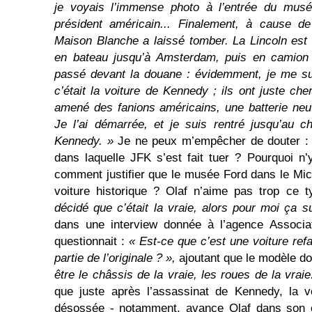
je voyais l’immense photo à l’entrée du mus
président américain... Finalement, à cause de
Maison Blanche a laissé tomber. La Lincoln est
en bateau jusqu’à Amsterdam, puis en camion j
passé devant la douane : évidemment, je me su
c’était la voiture de Kennedy ; ils ont juste ch
amené des fanions américains, une batterie neu
Je l’ai démarrée, et je suis rentré jusqu’au c
Kennedy. »
Je ne peux m’empêcher de douter : e
dans laquelle JFK s’est fait tuer ? Pourquoi n’
comment justifier que le musée Ford dans le Mich
voiture historique ? Olaf n’aime pas trop ce 
décidé que c’était la vraie, alors pour moi ça su
dans une interview donnée à l’agence Associ
questionnait :
« Est-ce que c’est une voiture ref
partie de l’originale ? »,
ajoutant que le modèle don
être le châssis de la vraie, les roues de la vraie.
que juste après l’assassinat de Kennedy, la v
désossée - notamment, avance Olaf dans son 