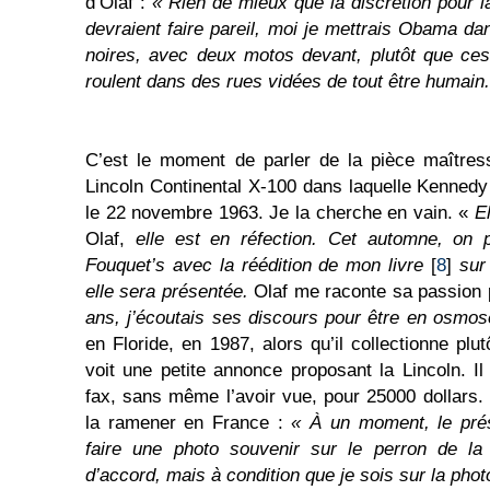
d’Olaf :
« Rien de mieux que la discrétion pour l
devraient faire pareil, moi je mettrais Obama da
noires, avec deux motos devant, plutôt que ce
roulent dans des rues vidées de tout être humain.
C’est le moment de parler de la pièce maître
Lincoln Continental X-100 dans laquelle Kennedy
le 22 novembre 1963. Je la cherche en vain. «
E
Olaf,
elle est en réfection. Cet automne, on 
Fouquet’s avec la réédition de mon livre
[
8
]
sur 
elle sera présentée.
Olaf me raconte sa passion
ans, j’écoutais ses discours pour être en osmos
en Floride, en 1987, alors qu’il collectionne plut
voit une petite annonce proposant la Lincoln. Il
fax, sans même l’avoir vue, pour 25000 dollars. I
la ramener en France :
« À un moment, le prés
faire une photo souvenir sur le perron de la 
d’accord, mais à condition que je sois sur la pho