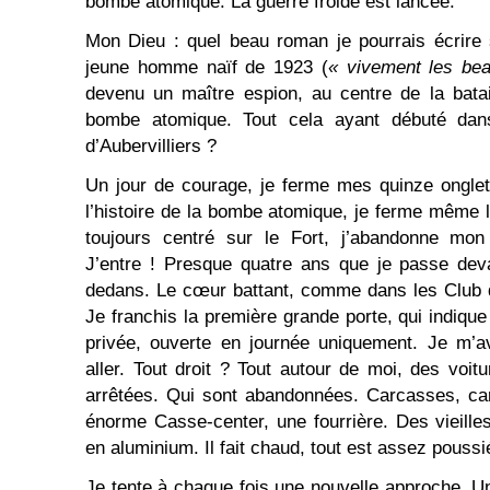
bombe atomique. La guerre froide est lancée.
Mon Dieu : quel beau roman je pourrais écrire
jeune homme naïf de 1923 (
« vivement les bea
devenu un maître espion, au centre de la batai
bombe atomique. Tout cela ayant débuté da
d’Aubervilliers ?
Un jour de courage, je ferme mes quinze ongle
l’histoire de la bombe atomique, je ferme même 
toujours centré sur le Fort, j’abandonne mon 
J’entre ! Presque quatre ans que je passe deva
dedans. Le cœur battant, comme dans les Club 
Je franchis la première grande porte, qui indique 
privée, ouverte en journée uniquement. Je m’a
aller. Tout droit ? Tout autour de moi, des voit
arrêtées. Qui sont abandonnées. Carcasses, ca
énorme Casse-center, une fourrière. Des vieill
en aluminium. Il fait chaud, tout est assez poussi
Je tente à chaque fois une nouvelle approche. Un 