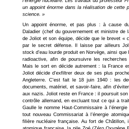
l’énergie nucléaire. Les travaux du professeur Fr
un appoint énorme dans la réalisation de cette 
science. »
Un appoint énorme, et pas plus : à cause du
Daladier (chef du gouvernement et ministre de 
de Joliot et son équipe, décide que le brevet « 
par le secret défense. Il laisse par ailleurs Jo
stock d’eau lourde produit en Norvège, ainsi que 
radioactive, afin de poursuivre les recherches 
Mais le sort en décide autrement : la France es
Joliot décide d’exfiltrer deux de ses plus proche
Angleterre. C’est fait le 18 juin 1940 : les 
documents, matériel, et savoir-faire, afin d’évite
aux nazis. Joliot reste en France : il poursuit so
contrôle allemand, en excluant tout ce qui a tra
Gaulle le nomme Haut-Commissaire à l’énergie 
tout nouveau Commissariat à l’énergie atomique
filière nucléaire française. Au fort de Châtillon, 
atomique française, la pile Zoé (Zéro Oxygène Ea