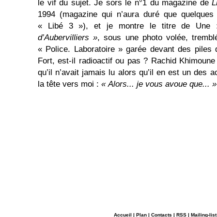
le vif du sujet. Je sors le n°1 du magazine de
L
1994 (magazine qui n’aura duré que quelques 
« Libé 3 »), et je montre le titre de Une
d’Aub
ervillie
rs »
, sous une photo volée, trembl
« Police. Laboratoire » garée devant des pile
Fort, est-il radioactif ou pas ? Rachid Khimoune 
qu’il n’avait jamais lu alors qu’il en est un des a
la tête vers moi :
« Alors... je vous avoue que... »
Accueil
|
Plan
|
Contacts
|
RSS
|
Mailing-list