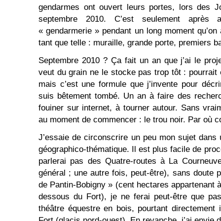
gendarmes ont ouvert leurs portes, lors des J
septembre 2010. C’est seulement après av
« gendarmerie » pendant un long moment qu’on ar
tant que telle : muraille, grande porte, premiers 
Septembre 2010 ? Ça fait un an que j’ai le proje
veut du grain ne le stocke pas trop tôt : pourrait
mais c’est une formule que j’invente pour décri
suis bêtement tombé. Un an à faire des recherc
fouiner sur internet, à tourner autour. Sans vra
au moment de commencer : le trou noir. Par où
J’essaie de circonscrire un peu mon sujet dans u
géographico-thématique. Il est plus facile de proc
parlerai pas des Quatre-routes à La Courneuv
général ; une autre fois, peut-être), sans doute 
de Pantin-Bobigny » (cent hectares appartenant à l
dessous du Fort), je ne ferai peut-être que pa
théâtre équestre en bois, pourtant directement in
Fort (glacis nord-ouest). En revanche, j’ai envie 