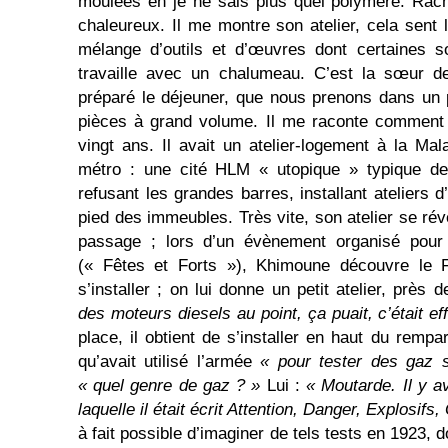
moulées en je ne sais plus quel polymère. Rac
chaleureux. Il me montre son atelier, cela sent 
mélange d’outils et d’œuvres dont certaines s
travaille avec un chalumeau. C’est la sœur 
préparé le déjeuner, que nous prenons dans un p
pièces à grand volume. Il me raconte comment il
vingt ans. Il avait un atelier-logement à la Mal
métro : une cité HLM « utopique » typique de
refusant les grandes barres, installant ateliers d
pied des immeubles. Très vite, son atelier se révè
passage ; lors d’un évènement organisé pour 
(« Fêtes et Forts »), Khimoune découvre le Fo
s’installer ; on lui donne un petit atelier, près
des moteurs diesels au point, ça puait, c’était ef
place, il obtient de s’installer en haut du remp
qu’avait utilisé l’armée
« pour tester des gaz 
« quel genre de gaz ? »
Lui :
« Moutarde. Il y a
laquelle il était écrit Attention, Danger, Explosifs,
à fait possible d’imaginer de tels tests en 1923, d