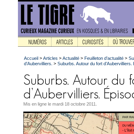
Accueil
>
Articles
>
Actualité
>
Feuilleton d’actualité
>
Su
d’Aubervilliers.
>
Suburbs. Autour du fort d’Aubervilliers.
Mis en ligne le mardi 18 octobre 2011.
PAR
RA
DU MÊM
-
L’îlot