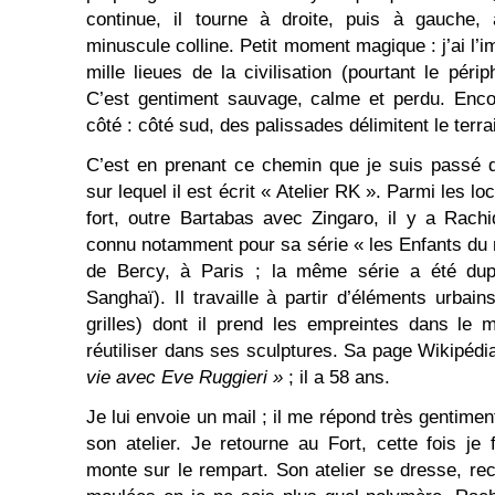
continue, il tourne à droite, puis à gauche,
minuscule colline. Petit moment magique : j’ai l’i
mille lieues de la civilisation (pourtant le péri
C’est gentiment sauvage, calme et perdu. Encor
côté : côté sud, des palissades délimitent le terr
C’est en prenant ce chemin que je suis passé 
sur lequel il est écrit « Atelier RK ». Parmi les l
fort, outre Bartabas avec Zingaro, il y a Rach
connu notamment pour sa série « les Enfants du 
de Bercy, à Paris ; la même série a été dup
Sanghaï). Il travaille à partir d’éléments urbai
grilles) dont il prend les empreintes dans le 
réutiliser dans ses sculptures. Sa page Wikipédia
vie avec Eve Ruggieri »
; il a 58 ans.
Je lui envoie un mail ; il me répond très gentimen
son atelier. Je retourne au Fort, cette fois je f
monte sur le rempart. Son atelier se dresse, re