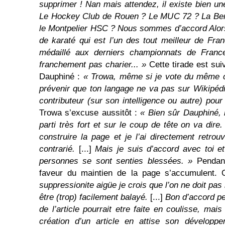
supprimer ! Nan mais attendez, il existe bien 
Le Hockey Club de Rouen ? Le MUC 72 ? La Ber
le Montpelier HSC ? Nous sommes d’accord Alors
de karaté qui est l’un des tout meilleur de Fran
médaillé aux derniers championnats de France
franchement pas charier... »
Cette tirade est sui
Dauphiné :
« Trowa, même si je vote du même cô
prévenir que ton langage ne va pas sur Wikipéd
contributeur (sur son intelligence ou autre) pou
Trowa s’excuse aussitôt :
« Bien sûr Dauphiné,
parti très fort et sur le coup de tête on va dire
construire la page et je l’ai directement retro
contrarié.
[...]
Mais je suis d’accord avec toi et
personnes se sont senties blessées. »
Pendan
faveur du maintien de la page s’accumulent. 
suppressionite aigüe je crois que l’on ne doit pas l
être (trop) facilement balayé.
[...]
Bon d’accord peu
de l’article pourrait etre faite en coulisse, mai
création d’un article en attise son dévelop