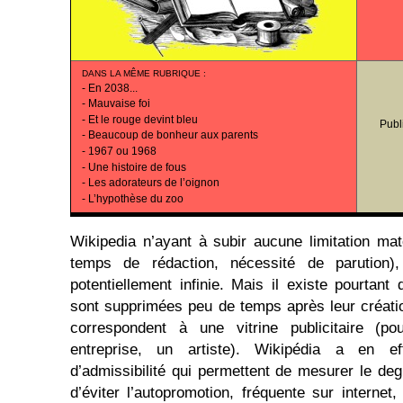
DANS LA MÊME RUBRIQUE
:
-
En 2038...
-
Mauvaise foi
-
Et le rouge devint bleu
Publ
-
Beaucoup de bonheur aux parents
-
1967 ou 1968
-
Une histoire de fous
-
Les adorateurs de l’oignon
-
L’hypothèse du zoo
Wikipedia n’ayant à subir aucune limitation ma
temps de rédaction, nécessité de parution),
potentiellement infinie. Mais il existe pourta
sont supprimées peu de temps après leur créati
correspondent à une vitrine publicitaire (po
entreprise, un artiste). Wikipédia a en e
d’admissibilité qui permettent de mesurer le degr
d’éviter l’autopromotion, fréquente sur internet,