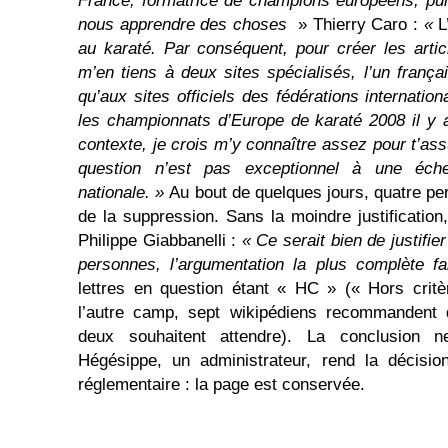
France, formatrice de champions européens, puiss
nous apprendre des choses
» Thierry Caro :
«
L
au karaté. Par conséquent, pour créer les arti
m’en tiens à deux sites spécialisés, l’un françai
qu’aux sites officiels des fédérations internation
les championnats d’Europe de karaté 2008 il y 
contexte, je crois m’y connaître assez pour t’assu
question n’est pas exceptionnel à une éch
nationale. »
Au bout de quelques jours, quatre pe
de la suppression. Sans la moindre justification
Philippe Giabbanelli :
«
Ce serait bien de justifie
personnes, l’argumentation la plus complète fait
lettres en question étant « HC » (« Hors crit
l’autre camp, sept wikipédiens recommandent 
deux souhaitent attendre). La conclusion n
Hégésippe, un administrateur, rend la décisi
réglementaire : la page est conservée.