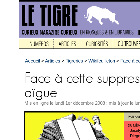
Accueil
>
Articles
>
Tigreries
>
Wikifeuilleton
>
Face à ce
Mis en ligne le lundi 1er décembre 2008 ; mis à jour le lu
PAR
AA
DU MÊM
-
Jocel
-
Diego