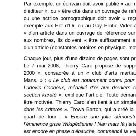
Par exemple, un écrivain doit avoir publié « au 
d’éditeur », ou « être cité dans un ouvrage de ré
ou une actrice pornographique doit avoir « re
exemple aux Hot d’Or, ou au Gay Erotic Video A
« d’un article dans un ouvrage de référence sur
aux nombres, ils doivent « être suffisamment sig
d’un article (constantes notoires en physique, ma
Chaque jour, plus d’une dizaine de pages sont p
Le 7 mai 2008, Thierry Caro propose de supp
2000 », consacrée à un « club d’arts martia
Mans. » :
« Le club est notamment connu pour
Ludovic Cacheux, médaillé d’or aux derniers 
section karaté »
, explique l’article. Toute dem
être motivée, Thierry Caro s’en tient à un simpl
dans les critères ».
Trowa Barton, qui a créé la 
quart de tour :
« Encore une jolie démonstra
l’éminence grise Wikipédienne ! Nan mais là j’atte
est encore en phase d’ébauche, commencé la veill