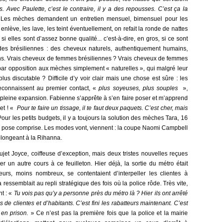
 Avec Paulette, c’est le contraire, il y a des repousses. C’est ça la
Les mèches demandent un entretien mensuel, bimensuel pour les
 enlève, les lave, les teint éventuellement, on refait la ronde de nattes
i elles sont d’assez bonne qualité... c’est-à-dire, en gros, si ce sont
 des brésiliennes : des cheveux naturels, authentiquement humains,
ns. Vrais cheveux de femmes brésiliennes ? Vrais cheveux de femmes
s, par opposition aux mèches simplement « naturelles », qui malgré leur
us discutable ? Difficile d’y voir clair mais une chose est sûre : les
reconnaissent au premier contact, «
plus soyeuses, plus souples
»,
leine expansion. Fabienne s’apprête à s’en faire poser et m’apprend
et ! «
Pour te faire un tissage, il te faut deux paquets. C’est cher, mais
our les petits budgets, il y a toujours la solution des mèches Tara, 16
s pose comprise. Les modes vont, viennent : la coupe Naomi Campbell
 plongeant à la Rihanna.
ujet Joyce, coiffeuse d’exception, mais deux tristes nouvelles reçues
 un autre cours à ce feuilleton. Hier déjà, la sortie du métro était
eurs, moins nombreux, se contentaient d’interpeller les clientes à
a ressemblait au repli stratégique des fois où la police rôde. Très vite,
t : «
Tu vois pas qu’y a personne près du métro là ? Hier ils ont arrêté
de clientes et d’habitants. C’est fini les rabatteurs maintenant. C’est
t en prison.
» Ce n’est pas la première fois que la police et la mairie