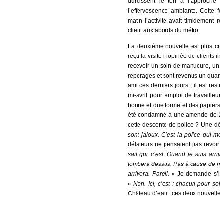
durcissent le ton à l’approche
l’effervescence ambiante. Cette f
matin l’activité avait timidement
client aux abords du métro.
La deuxième nouvelle est plus cru
reçu la visite inopinée de clients i
recevoir un soin de manucure, un 
repérages et sont revenus un quart
ami ces derniers jours ; il est r
mi-avril pour emploi de travailleu
bonne et due forme et des papiers,
été condamné à une amende de 26 
cette descente de police ? Une dé
sont jaloux. C’est la police qui me
délateurs ne pensaient pas revoir 
sait qui c’est. Quand je suis arri
tombera dessus. Pas à cause de mo
arrivera. Pareil.
» Je demande s’ils
«
Non. Ici, c’est : chacun pour so
Château d’eau : ces deux nouvelles