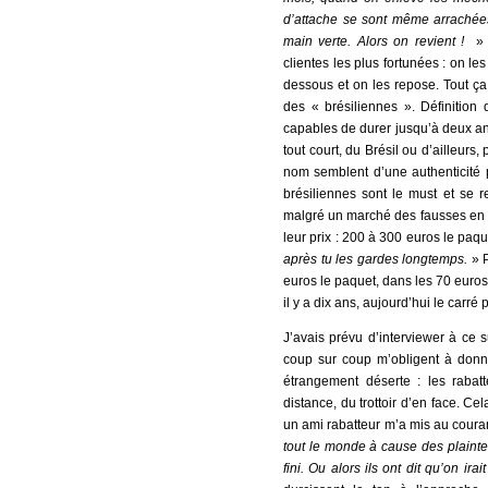
d’attache se sont même arrachées.
main verte. Alors on revient !
» 
clientes les plus fortunées : on les
dessous et on les repose. Tout ça s
des « brésiliennes ». Définition
capables de durer jusqu’à deux a
tout court, du Brésil ou d’ailleur
nom semblent d’une authenticité pl
brésiliennes sont le must et se 
malgré un marché des fausses en p
leur prix : 200 à 300 euros le paqu
après tu les gardes longtemps.
» P
euros le paquet, dans les 70 euro
il y a dix ans, aujourd’hui le carré
J’avais prévu d’interviewer à ce s
coup sur coup m’obligent à donner
étrangement déserte : les rabatt
distance, du trottoir d’en face. Cel
un ami rabatteur m’a mis au couran
tout le monde à cause des plaintes 
fini. Ou alors ils ont dit qu’on irai