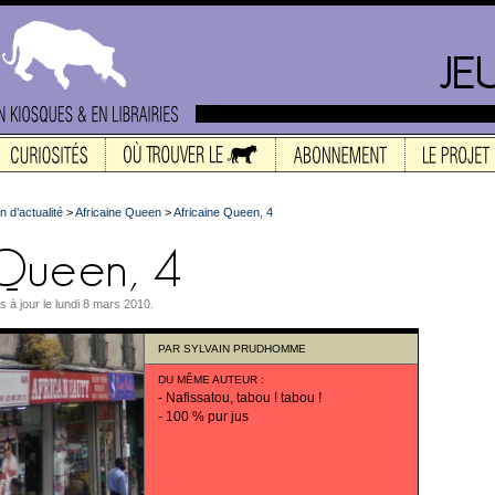
n d’actualité
>
Africaine Queen
>
Africaine Queen, 4
s à jour le lundi 8 mars 2010.
PAR
SYLVAIN PRUDHOMME
DU MÊME AUTEUR
:
-
Nafissatou, tabou ! tabou !
-
100 % pur jus