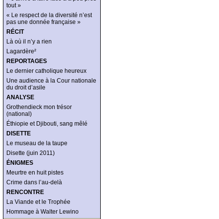
tout »
« Le respect de la diversité n’est
pas une donnée française »
RÉCIT
Là où il n’y a rien
Lagardère²
REPORTAGES
Le dernier catholique heureux
Une audience à la Cour nationale
du droit d’asile
ANALYSE
Grothendieck mon trésor
(national)
Éthiopie et Djibouti, sang mêlé
DISETTE
Le museau de la taupe
Disette (juin 2011)
ÉNIGMES
Meurtre en huit pistes
Crime dans l’au-delà
RENCONTRE
La Viande et le Trophée
Hommage à Walter Lewino