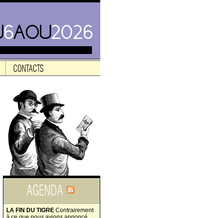
LA FIN DU TIGRE
Contrairement
à ce que nous avions annoncé