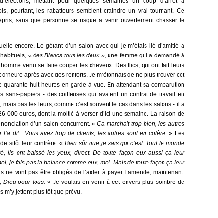
 d’élections, mettant pour quelques semaines un coup d’arrêt à
ois, pourtant, les rabatteurs semblent craindre un vrai tournant. Ce
 repris, sans que personne se risque à venir ouvertement chasser le
elle encore. Le gérant d’un salon avec qui je m’étais lié d’amitié a
nhabituels, « d
es Blancs tous les deux
», une femme qui a demandé à
homme venu se faire couper les cheveux. Des flics, qui ont fait leurs
 d’heure après avec des renforts. Je m’étonnais de ne plus trouver cet
esté quarante-huit heures en garde à vue. En attendant sa comparution
rs sans-papiers - des coiffeuses qui avaient un contrat de travail en
 mais pas les leurs, comme c’est souvent le cas dans les salons - il a
000 euros, dont la moitié à verser d’ici une semaine. La raison de
nonciation d’un salon concurrent. «
Ça marchait trop bien, les autres
 l’a dit : Vous avez trop de clients, les autres sont en colère.
» Les
de sitôt leur confrère. «
Bien sûr que je sais qui c’est. Tout le monde
vé, ils ont baissé les yeux, direct. De toute façon eux aussi ça leur
i, je fais pas la balance comme eux, moi. Mais de toute façon ça leur
 ne vont pas être obligés de l’aider à payer l’amende, maintenant.
i, Dieu pour tous.
» Je voulais en venir à cet envers plus sombre de
 m’y jettent plus tôt que prévu.