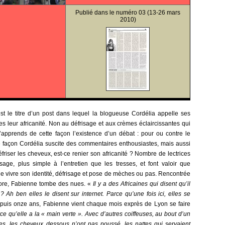
Publié dans le
numéro 03
(13-26 mars
2010)
st le titre d’un post dans lequel la blogueuse Cordélia appelle ses
s leur africanité. Non au défrisage et aux crèmes éclaircissantes qui
’apprends de cette façon l’existence d’un débat : pour ou contre le
ité façon Cordélia suscite des commentaires enthousiastes, mais aussi
friser les cheveux, est-ce renier son africanité ? Nombre de lectrices
age, plus simple à l’entretien que les tresses, et font valoir que
 de vivre son identité, défrisage et pose de mèches ou pas. Rencontrée
Dore, Fabienne tombe des nues. «
Il y a des Africaines qui disent qu’il
 Ah ben elles le disent sur internet. Parce qu’une fois ici, elles se
uis onze ans, Fabienne vient chaque mois exprès de Lyon se faire
ce qu’elle a la « main verte ». Avec d’autres coiffeuses, au bout d’un
s, les cheveux dessous n’ont pas poussé, les nattes qui servaient