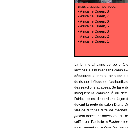
DANS LA MÊME RUBRIQUE
:
-
Africaine Queen, 8
-
Africaine Queen, 7
-
Africaine Queen, 6
-
Africaine Queen, 5
-
Africaine Queen, 3
-
Africaine Queen, 2
-
Africaine Queen, 1
La femme africaine est belle. C’e
lectrices à assumer sans complexe
dénaturent la femme africaine ! J
défrisage. L’éloge de l’authentic
des réactions agacées. Se faire dé
invoquent la commodité du défris
l’africanité est d’abord une façon
devant la porte du salon Diana 
faut ne faut pas faire de mèches ?
posent moins de questions.
» Dep
coiffer par Paulette.
« Paulette par
mois, quand on enlève les mèche