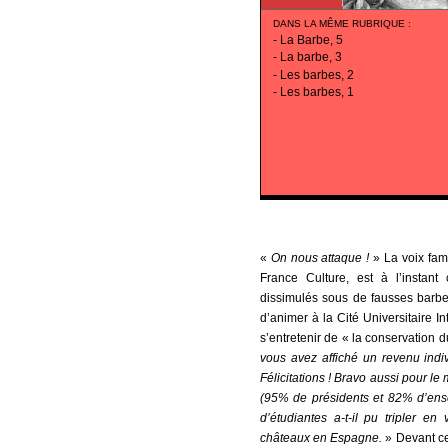
DANS LA MÊME RUBRIQUE
:
-
La Barbe, 5
-
La barbe, 3
-
Les barbes, 2
-
Les barbes, 1
«
On nous attaque !
» La voix fam
France Culture, est à l’instan
dissimulés sous de fausses barbes 
d’animer à la Cité Universitaire I
s’entretenir de « la conservation 
vous avez affiché un revenu indi
Félicitations ! Bravo aussi pour le
(95% de présidents et 82% d’ens
d’étudiantes a-t-il pu tripler
en v
châteaux en Espagne.
» Devant ce