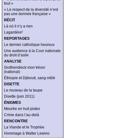
tout »
« Le respect de la diversité n’est
pas une donnée française »
RÉCIT
Là où il n’y a rien
Lagardère²
REPORTAGES
Le dernier catholique heureux
Une audience à la Cour nationale
du droit d’asile
ANALYSE
Grothendieck mon trésor
(national)
Éthiopie et Djibouti, sang mêlé
DISETTE
Le museau de la taupe
Disette (juin 2011)
ÉNIGMES
Meurtre en huit pistes
Crime dans l’au-delà
RENCONTRE
La Viande et le Trophée
Hommage à Walter Lewino