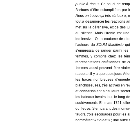
public à dos.
» Ce souci de rempo
Barbues d’être estampillées par l
Nous on trouve ça très sérieux
», m
tout à désamorcer les réactions ant
met sur la défensive, exige des ju
au silence. Mais l’ironie est un
inoffensive. On a coutume de dir
l’auteure du
SCUM Manifesto
qui
s’empressa de ranger parmi les 
femmes, y compris chez les fémi
représentations chrétiennes de c
femmes aussi peuvent être violen
rappelait il y a quelques jours Arl
les traces nombreuses d’émeute
blanchisseuses, très actives en rév
et connaissaient ainsi leurs secret
les bateaux-lavoirs tout le long de
soulèvements. En mars 1721, elles
du fleuve. S’emparant des montures,
faudra trois escouades pour les a
nommèrent « Soldat » ; une autre en