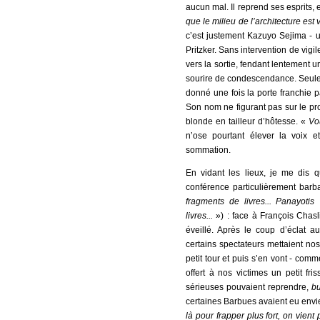
aucun mal. Il reprend ses esprits, 
que le milieu de l’architecture est vir
c’est justement Kazuyo Sejima - un
Pritzker. Sans intervention de vigi
vers la sortie, fendant lentement un
sourire de condescendance. Seule 
donné une fois la porte franchie p
Son nom ne figurant pas sur le pr
blonde en tailleur d’hôtesse. «
Vo
n’ose pourtant élever la voix 
sommation.
En vidant les lieux, je me dis 
conférence particulièrement bar
fragments de livres... Panayotis 
livres...
») : face à François Chasl
éveillé. Après le coup d’éclat a
certains spectateurs mettaient no
petit tour et puis s’en vont - com
offert à nos victimes un petit fr
sérieuses pouvaient reprendre,
bu
certaines Barbues avaient eu envie
là pour frapper plus fort, on vient 