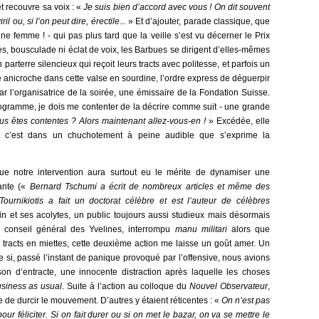
et recouvre sa voix : «
Je suis bien d’accord avec vous ! On dit souvent
il ou, si l’on peut dire, érectile...
» Et d’ajouter, parade classique, que
e femme ! - qui pas plus tard que la veille s’est vu décerner le Prix
les, bousculade ni éclat de voix, les Barbues se dirigent d’elles-mêmes
 parterre silencieux qui reçoit leurs tracts avec politesse, et parfois un
anicroche dans cette valse en sourdine, l’ordre express de déguerpir
ar l’organisatrice de la soirée, une émissaire de la Fondation Suisse.
ogramme, je dois me contenter de la décrire comme suit - une grande
us êtes contentes ? Alors maintenant allez-vous-en !
» Excédée, elle
et c’est dans un chuchotement à peine audible que s’exprime la
que notre intervention aura surtout eu le mérite de dynamiser une
bante («
Bernard Tschumi a écrit de nombreux articles et même des
Tournikiotis a fait un doctorat célèbre et est l’auteur de célèbres
in et ses acolytes, un public toujours aussi studieux mais désormais
u conseil général des Yvelines, interrompu
manu militari
alors que
s tracts en miettes, cette deuxième action me laisse un goût amer. Un
me si, passé l’instant de panique provoqué par l’offensive, nous avions
isson d’entracte, une innocente distraction après laquelle les choses
siness as usual
. Suite à l’action au colloque du
Nouvel Observateur
,
 de durcir le mouvement. D’autres y étaient réticentes : «
On n’est pas
pour féliciter. Si on fait durer ou si on met le bazar, on va se mettre le