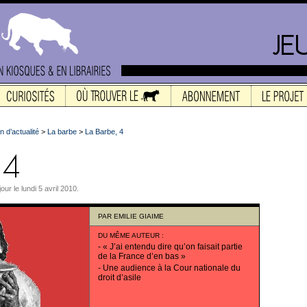
n d’actualité
>
La barbe
>
La Barbe, 4
our le lundi 5 avril 2010.
PAR
EMILIE GIAIME
DU MÊME AUTEUR
:
-
« J’ai entendu dire qu’on faisait partie
de la France d’en bas »
-
Une audience à la Cour nationale du
droit d’asile