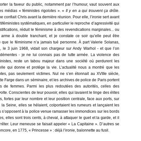
rter la faveur du public, notamment par l’humour, vaut souvent aux
es médias « féministes rigolotes ». «
Il y en a qui trouvent ça drôle.
e confiait Chris avant la dernière réunion. Pour elle, l’ironie sert avant
iféministes systématiques, en particulier le reproche d’agressivité qui
stifications, réduit le féminisme à des revendications marginales... ou
e arme à double tranchant, et je constate ce soir qu’elle peut être
e que le féminisme n’a jamais tué personne. À part Valerie Solanas,
, le 3 juin 1968, vidait son chargeur sur Andy Warhol - et que l’on
démentes - je ne lui connais pas de lutte armée. La violence des
nistes, reste un tabou majeur dans une société où perdurent les
elle qui donne et protège la vie. L’actualité nous a montré que les
tes, pas seulement victimes. Nul ne s’en étonnait au XVIIIe siècle,
ette Farge dans un séminaire, et les archives de police de Paris portent
s de femmes. Parmi les plus redoutées des autorités, celles des
olte. Conscientes de leur pouvoir, elles qui lavaient le linge des élites
s, fortes par leur nombre et leur position centrale, face aux ports, sur
 la Seine, elles se hélaient, colportaient les rumeurs et lançaient les
 s’opposent à la police venue ramasser les immondices sur les bords
 elles sont trois cents, à cheval, à attaquer le guet et la garde, et il
rrêter. Leur meneuse se faisait appeler « La Capitaine ». D’autres se
core, en 1775, « Princesse » : déjà l’ironie, baïonnette au fusil.