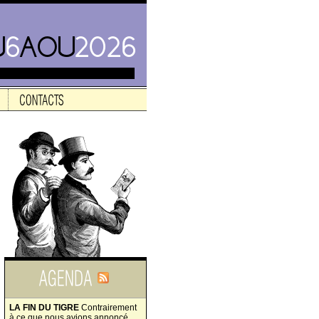
LA FIN DU TIGRE
Contrairement
à ce que nous avions annoncé