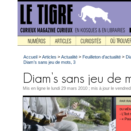
Accueil
>
Articles
>
Actualité
>
Feuilleton d’actualité
>
Di
Diam’s sans jeu de mots, 3
Mis en ligne le lundi 29 mars 2010 ; mis à jour le vendre
PAR
RA
DU MÊM
-
L’îlot
-
« Pau