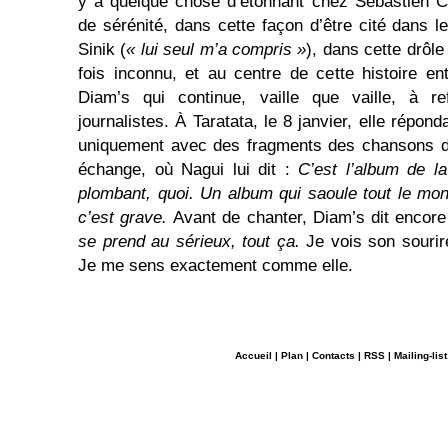
y a quelque chose d’étonnant chez Sébastien Ca
de sérénité, dans cette façon d’être cité dans
Sinik (
« lui seul m’a compris »
), dans cette drôle
fois inconnu, et au centre de cette histoire e
Diam’s qui continue, vaille que vaille, à r
journalistes. À Taratata, le 8 janvier, elle répon
uniquement avec des fragments des chansons 
échange, où Nagui lui dit :
C’est l’album de la
plombant, quoi. Un album qui saoule tout le mond
c’est grave.
Avant de chanter, Diam’s dit encore
se prend au sérieux, tout ça.
Je vois son sourir
Je me sens exactement comme elle.
Accueil
|
Plan
|
Contacts
|
RSS
|
Mailing-list