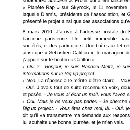
notamment africaine ».
Projet qui a été lancé en
« Planète Rap » sur Skyrock, le 11 novembre 
laquelle Diam’s, présidente de l’association, et 
présenté le projet ainsi que des associations qu’el
8 mars 2010. J’arrive à l’adresse postale du 
banlieue parisienne. Un petit immeuble ban
sociétés, et des particuliers. Une boîte aux lettre
ainsi que « Sébastien Catillon », le manageur de
j’appuie sur le bouton « Catillon ».
Oui ?
-
Bonjour, je suis Raphaël Meltz, je sui
informations sur le Big up project.
Non
. La réponse a le mérite d’être claire. -
Vous
- Oui.
J’avais tout de suite reconnu sa voix, dou
et posée.
- Je vous ai écrit un mail, vous l’avez e
Oui. Mais je ne veux pas parler. - Je cherche
Big up project. - Vous êtes chez moi, là. - Oui, je
dit qu’il va transmettre ma demande aux responsa
lui souhaite une bonne journée, et je m’en vais.