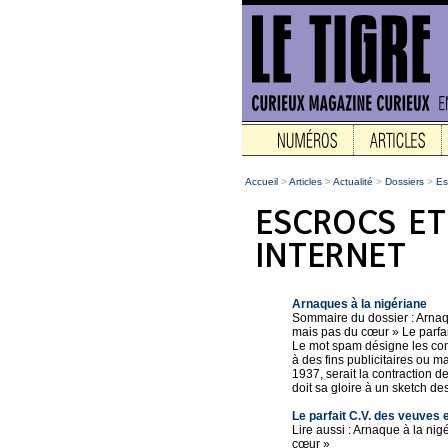
Accueil
>
Articles
>
Actualité
>
Dossiers
>
Es
Arnaques à la nigériane
Sommaire du dossier : Arnaqu
mais pas du cœur » Le parfai
Le mot spam désigne les comm
à des fins publicitaires ou
1937, serait la contraction
doit sa gloire à un sketch de
Le parfait C.V. des veuves 
Lire aussi : Arnaque à la ni
cœur »