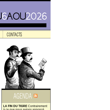
LA FIN DU TIGRE
Contrairement
à ce que nous avions annoncé