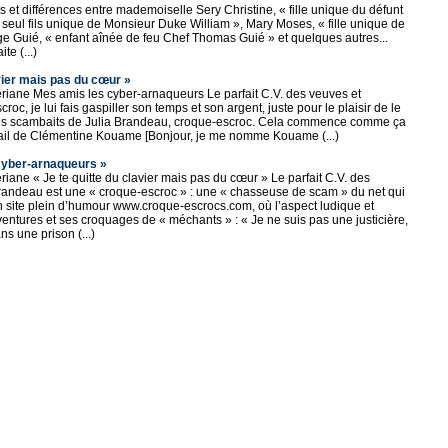
et différences entre mademoiselle Sery Christine, « fille unique du défunt
« seul fils unique de Monsieur Duke William », Mary Moses, « fille unique de
e Guié, « enfant aînée de feu Chef Thomas Guié » et quelques autres...
te (...)
avier mais pas du cœur »
gériane Mes amis les cyber-arnaqueurs Le parfait C.V. des veuves et
oc, je lui fais gaspiller son temps et son argent, juste pour le plaisir de le
 des scambaits de Julia Brandeau, croque-escroc. Cela commence comme ça
n mail de Clémentine Kouame [Bonjour, je me nomme Kouame (...)
 cyber-arnaqueurs »
ériane « Je te quitte du clavier mais pas du cœur » Le parfait C.V. des
Brandeau est une « croque-escroc » : une « chasseuse de scam » du net qui
 un site plein d’humour www.croque-escrocs.com, où l’aspect ludique et
ventures et ses croquages de « méchants » : « Je ne suis pas une justicière,
ans une prison (...)