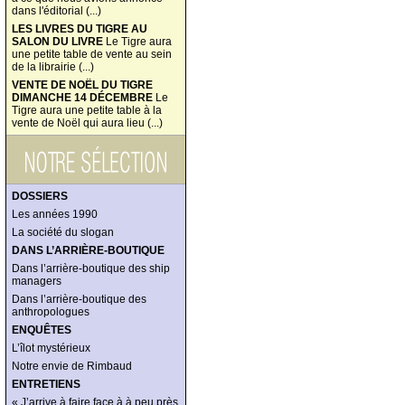
dans l'éditorial (...)
LES LIVRES DU TIGRE AU
SALON DU LIVRE
Le Tigre aura
une petite table de vente au sein
de la librairie (...)
VENTE DE NOËL DU TIGRE
DIMANCHE 14 DÉCEMBRE
Le
Tigre aura une petite table à la
vente de Noël qui aura lieu (...)
DOSSIERS
Les années 1990
La société du slogan
DANS L’ARRIÈRE-BOUTIQUE
Dans l’arrière-boutique des ship
managers
Dans l’arrière-boutique des
anthropologues
ENQUÊTES
L’îlot mystérieux
Notre envie de Rimbaud
ENTRETIENS
« J’arrive à faire face à à peu près