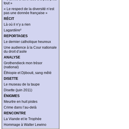
tout »
« Le respect de la diversité n’est
pas une donnée française »
RÉCIT
Là où il n’y a rien
Lagardère²
REPORTAGES
Le dernier catholique heureux
Une audience à la Cour nationale
du droit d’asile
ANALYSE
Grothendieck mon trésor
(national)
Éthiopie et Djibouti, sang mêlé
DISETTE
Le museau de la taupe
Disette (juin 2011)
ÉNIGMES
Meurtre en huit pistes
Crime dans l’au-delà
RENCONTRE
La Viande et le Trophée
Hommage à Walter Lewino