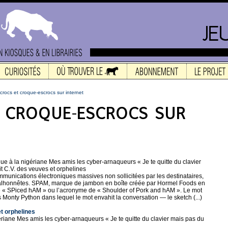
crocs et croque-escrocs sur internet
e à la nigériane Mes amis les cyber-arnaqueurs « Je te quitte du clavier
t C.V. des veuves et orphelines
unications électroniques massives non sollicitées par les destinataires,
 malhonnêtes. SPAM, marque de jambon en boîte créée par Hormel Foods en
 de « SPiced hAM » ou l’acronyme de « Shoulder of Pork and hAM ». Le mot
s Monty Python dans lequel le mot envahit la conversation — le sketch (...)
et orphelines
gériane Mes amis les cyber-arnaqueurs « Je te quitte du clavier mais pas du