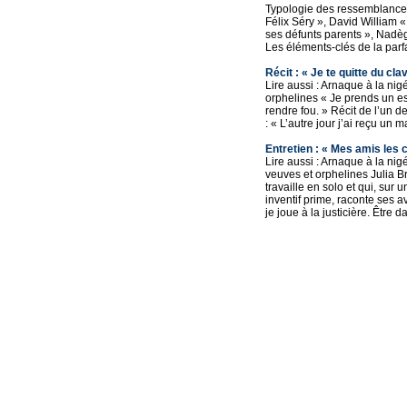
Typologie des ressemblances 
Félix Séry », David William 
ses défunts parents », Nadèg
Les éléments-clés de la parfai
Récit : « Je te quitte du cl
Lire aussi : Arnaque à la ni
orphelines « Je prends un escr
rendre fou. » Récit de l’un
: « L’autre jour j’ai reçu u
Entretien : « Mes amis les
Lire aussi : Arnaque à la nig
veuves et orphelines Julia 
travaille en solo et qui, sur
inventif prime, raconte ses a
je joue à la justicière. Être d