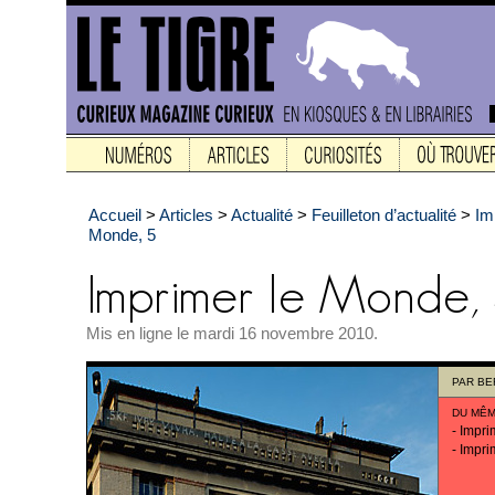
Accueil
>
Articles
>
Actualité
>
Feuilleton d’actualité
>
Im
Monde, 5
Mis en ligne le mardi 16 novembre 2010.
PAR
BE
DU MÊM
-
Impri
-
Impri