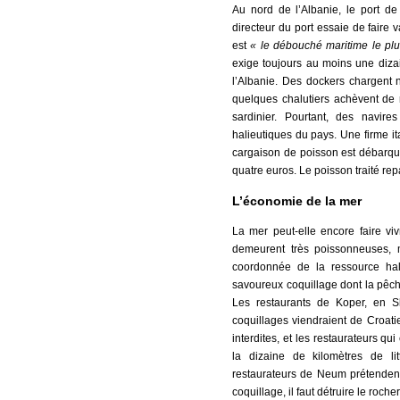
Au nord de l’Albanie, le port de
directeur du port essaie de faire
est
« le débouché maritime le pl
exige toujours au moins une diza
l’Albanie. Des dockers chargent
quelques chalutiers achèvent de r
sardinier. Pourtant, des navire
halieutiques du pays. Une firme 
cargaison de poisson est débarquée
quatre euros. Le poisson traité rep
L’économie de la mer
La mer peut-elle encore faire viv
demeurent très poissonneuses, 
coordonnée de la ressource hali
savoureux coquillage dont la pêch
Les restaurants de Koper, en Sl
coquillages viendraient de Croati
interdites, et les restaurateurs q
la dizaine de kilomètres de li
restaurateurs de Neum prétendent
coquillage, il faut détruire le roche