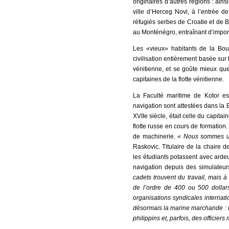
originaires d’autres régions : ain
ville d’Herceg Novi, à l’entrée de
réfugiés serbes de Croatie et de 
au Monténégro, entraînant d’impo
Les «vieux» habitants de la Bou
civilisation entièrement basée sur
vénitienne, et se goûte mieux que
capitaines de la flotte vénitienne.
La Faculté maritime de Kotor est
navigation sont attestées dans la 
XVIIe siècle, était celle du capita
flotte russe en cours de formation
de machinerie.
« Nous sommes un
Raskovic. Titulaire de la chaire de
les étudiants potassent avec ardeu
navigation depuis des simulateur
cadets trouvent du travail, mais à
de l’ordre de 400 ou 500 dollar
organisations syndicales internati
désormais la marine marchande : u
philippins et, parfois, des officier