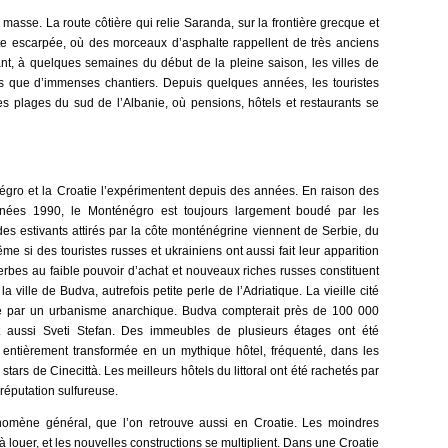
masse. La route côtière qui relie Saranda, sur la frontière grecque et
ste escarpée, où des morceaux d’asphalte rappellent de très anciens
nt, à quelques semaines du début de la pleine saison, les villes de
s que d’immenses chantiers. Depuis quelques années, les touristes
s plages du sud de l’Albanie, où pensions, hôtels et restaurants se
gro et la Croatie l’expérimentent depuis des années. En raison des
années 1990, le Monténégro est toujours largement boudé par les
des estivants attirés par la côte monténégrine viennent de Serbie, du
 si des touristes russes et ukrainiens ont aussi fait leur apparition
erbes au faible pouvoir d’achat et nouveaux riches russes constituent
la ville de Budva, autrefois petite perle de l’Adriatique. La vieille cité
ée par un urbanisme anarchique. Budva compterait près de 100 000
t aussi Sveti Stefan. Des immeubles de plusieurs étages ont été
le entièrement transformée en un mythique hôtel, fréquenté, dans les
stars de Cinecittà. Les meilleurs hôtels du littoral ont été rachetés par
réputation sulfureuse.
énomène général, que l’on retrouve aussi en Croatie. Les moindres
ouer, et les nouvelles constructions se multiplient. Dans une Croatie