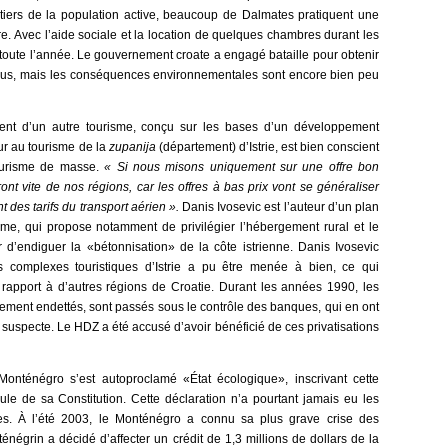
iers de la population active, beaucoup de Dalmates pratiquent une
. Avec l’aide sociale et la location de quelques chambres durant les
re toute l’année. Le gouvernement croate a engagé bataille pour obtenir
venus, mais les conséquences environnementales sont encore bien peu
ent d’un autre tourisme, conçu sur les bases d’un développement
ur au tourisme de la
zupanija
(département) d’Istrie, est bien conscient
tourisme de masse.
« Si nous misons uniquement sur une offre bon
ont vite de nos régions, car les offres à bas prix vont se généraliser
 des tarifs du transport aérien ».
Danis Ivosevic est l’auteur d’un plan
sme, qui propose notamment de privilégier l’hébergement rural et le
 d’endiguer la «bétonnisation» de la côte istrienne. Danis Ivosevic
es complexes touristiques d’Istrie a pu être menée à bien, ce qui
rapport à d’autres régions de Croatie. Durant les années 1990, les
dement endettés, sont passés sous le contrôle des banques, qui en ont
 suspecte. Le HDZ a été accusé d’avoir bénéficié de ces privatisations
nténégro s’est autoproclamé «État écologique», inscrivant cette
le de sa Constitution. Cette déclaration n’a pourtant jamais eu les
s. À l’été 2003, le Monténégro a connu sa plus grave crise des
négrin a décidé d’affecter un crédit de 1,3 millions de dollars de la