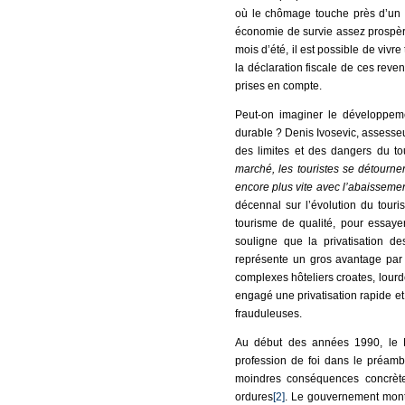
où le chômage touche près d’un t
économie de survie assez prospère
mois d’été, il est possible de viv
la déclaration fiscale de ces re
prises en compte.
Peut-on imaginer le développem
durable ? Denis Ivosevic, assesse
des limites et des dangers du 
marché, les touristes se détourner
encore plus vite avec l’abaissement
décennal sur l’évolution du touri
tourisme de qualité, pour essayer
souligne que la privatisation d
représente un gros avantage par 
complexes hôteliers croates, lour
engagé une privatisation rapide et
frauduleuses.
Au début des années 1990, le Mo
profession de foi dans le préambu
moindres conséquences concrète
ordures
[2]
. Le gouvernement monté