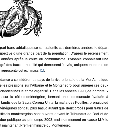
part trans-adriatiques se sont ralentis ces dernières années, le départ
spective d’une grande part de la population. D’après le recensement
x années après la chute du communisme, l’Albanie connaissait une
lgré des taux de natalité qui demeurent élevés, uniquement en raison
eprésente cet exil massif
[1]
.
dance à considérer les pays de la rive orientale de la Mer Adriatique
ié les pressions sur l’Albanie et le Monténégro pour amener ces deux
ns clandestines le crime organisé. Dans les années 1990, de nombreux
allés sur la côte monténégrine, formant une communauté évaluée à
tandis que la Sacra Corona Unita, la mafia des Pouilles, prenait pied
nténégrines sont au plus bas, d’autant que deux procès pour trafics de
fficiels monténégrins sont ouverts devant le Tribunaux de Bari et de
endue publique au printemps 2003, met nommément en cause M.Milo
t maintenant Premier ministre du Monténégro.