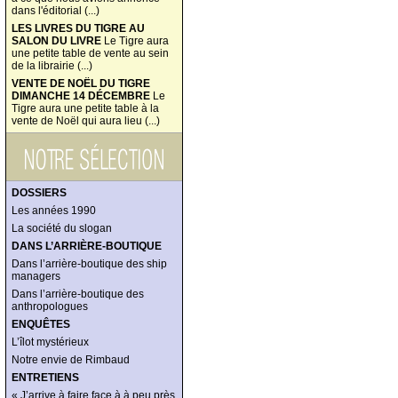
dans l'éditorial (...)
LES LIVRES DU TIGRE AU
SALON DU LIVRE
Le Tigre aura
une petite table de vente au sein
de la librairie (...)
VENTE DE NOËL DU TIGRE
DIMANCHE 14 DÉCEMBRE
Le
Tigre aura une petite table à la
vente de Noël qui aura lieu (...)
DOSSIERS
Les années 1990
La société du slogan
DANS L’ARRIÈRE-BOUTIQUE
Dans l’arrière-boutique des ship
managers
Dans l’arrière-boutique des
anthropologues
ENQUÊTES
L’îlot mystérieux
Notre envie de Rimbaud
ENTRETIENS
« J’arrive à faire face à à peu près