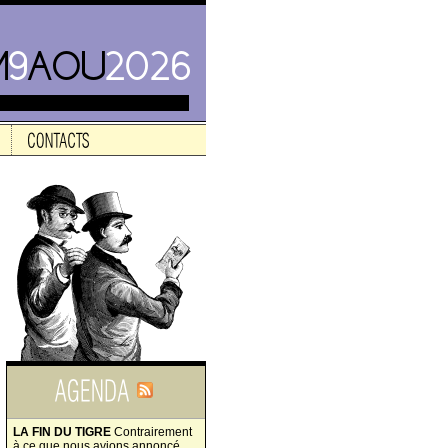
LA FIN DU TIGRE
Contrairement
à ce que nous avions annoncé