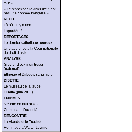
tout »
« Le respect de la diversité n’est
pas une donnée française »
RÉCIT
Là où il n’y a rien
Lagardère²
REPORTAGES
Le dernier catholique heureux
Une audience à la Cour nationale
du droit d’asile
ANALYSE
Grothendieck mon trésor
(national)
Éthiopie et Djibouti, sang mêlé
DISETTE
Le museau de la taupe
Disette (juin 2011)
ÉNIGMES
Meurtre en huit pistes
Crime dans l’au-delà
RENCONTRE
La Viande et le Trophée
Hommage à Walter Lewino