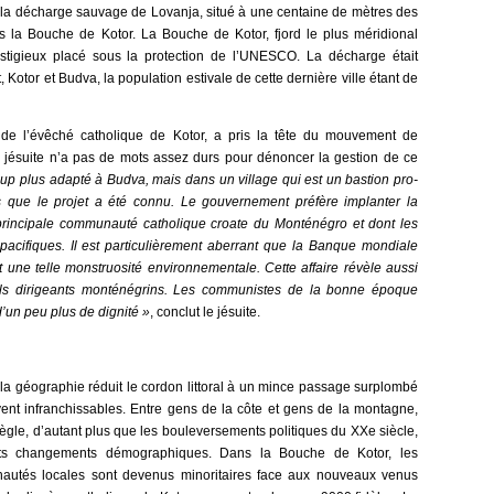
a décharge sauvage de Lovanja, situé à une centaine de mètres des
ns la Bouche de Kotor. La Bouche de Kotor, fjord le plus méridional
estigieux placé sous la protection de l’UNESCO. La décharge était
 Kotor et Budva, la population estivale de cette dernière ville étant de
de l’évêché catholique de Kotor, a pris la tête du mouvement de
e jésuite n’a pas de mots assez durs pour dénoncer la gestion de ce
coup plus adapté à Budva, mais dans un village qui est un bastion pro-
dès que le projet a été connu. Le gouvernement préfère implanter la
principale communauté catholique croate du Monténégro et dont les
e pacifiques. Il est particulièrement aberrant que la Banque mondiale
t une telle monstruosité environnementale. Cette affaire révèle aussi
uels dirigeants monténégrins. Les communistes de la bonne époque
’un peu plus de dignité »
, conclut le jésuite.
e, la géographie réduit le cordon littoral à un mince passage surplombé
ent infranchissables. Entre gens de la côte et gens de la montagne,
ègle, d’autant plus que les bouleversements politiques du XXe siècle,
ants changements démographiques. Dans la Bouche de Kotor, les
autés locales sont devenus minoritaires face aux nouveaux venus