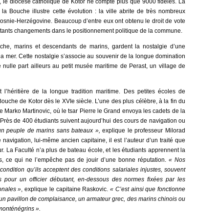
si, le diocèse catholique de Kotor ne compte plus que 9000 fidèles. La
 la Bouche illustre cette évolution : la ville abrite de très nombreux
Bosnie-Herzégovine. Beaucoup d’entre eux ont obtenu le droit de vote
rtants changements dans le positionnement politique de la commune.
che, marins et descendants de marins, gardent la nostalgie d’une
 la mer. Cette nostalgie s’associe au souvenir de la longue domination
 nulle part ailleurs au petit musée maritime de Perast, un village de
 l’héritière de la longue tradition maritime. Des petites écoles de
Bouche de Kotor dès le XVIe siècle. L’une des plus célèbre, à la fin du
ine Marko Martinovic, où le tsar Pierre le Grand envoya les cadets de la
. Près de 400 étudiants suivent aujourd’hui des cours de navigation ou
 peuple de marins sans bateaux »,
explique le professeur Milorad
 navigation, lui-même ancien capitaine, il est l’auteur d’un traité que
r. La Faculté n’a plus de bateau école, et les étudiants apprennent la
s, ce qui ne l’empêche pas de jouir d’une bonne réputation.
« Nos
 condition qu’ils acceptent des conditions salariales injustes, souvent
s pour un officier débutant, en-dessous des normes fixées par les
onales »
, explique le capitaine Raskovic.
« C’est ainsi que fonctionne
n pavillon de complaisance, un armateur grec, des marins chinois ou
s monténégrins ».