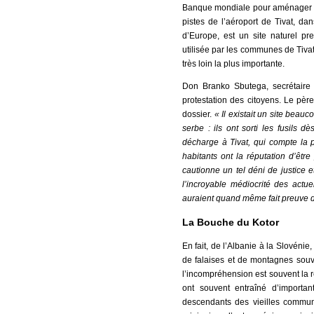
Banque mondiale pour aménager l
pistes de l’aéroport de Tivat, da
d’Europe, est un site naturel pr
utilisée par les communes de Tivat,
très loin la plus importante.
Don Branko Sbutega, secrétaire 
protestation des citoyens. Le pèr
dossier.
« Il existait un site beau
serbe : ils ont sorti les fusils 
décharge à Tivat, qui compte la 
habitants ont la réputation d’êtr
cautionne un tel déni de justice e
l’incroyable médiocrité des act
auraient quand même fait preuve d
La Bouche du Kotor
En fait, de l’Albanie à la Slovéni
de falaises et de montagnes souv
l’incompréhension est souvent la r
ont souvent entraîné d’import
descendants des vieilles commun