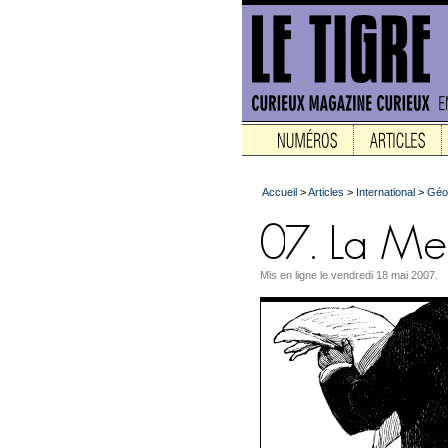
Accueil
>
Articles
>
International
>
Géop
Mis en ligne le vendredi 18 mai 2007.