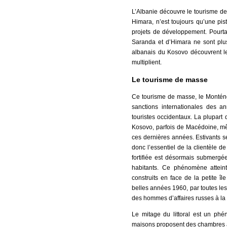
L’Albanie découvre le tourisme de 
Himara, n’est toujours qu’une pi
projets de développement. Pourta
Saranda et d’Himara ne sont plu
albanais du Kosovo découvrent le
multiplient.
Le tourisme de masse
Ce tourisme de masse, le Monténé
sanctions internationales des 
touristes occidentaux. La plupart 
Kosovo, parfois de Macédoine, même
ces dernières années. Estivants s
donc l’essentiel de la clientèle de 
fortifiée est désormais submerg
habitants. Ce phénomène attein
construits en face de la petite î
belles années 1960, par toutes les 
des hommes d’affaires russes à la 
Le mitage du littoral est un ph
maisons proposent des chambres à l