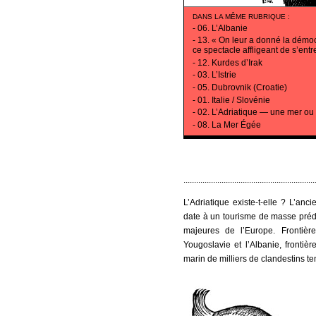
DANS LA MÊME RUBRIQUE
:
-
06. L’Albanie
-
13. « On leur a donné la démoc
ce spectacle affligeant de s’entr
-
12. Kurdes d’Irak
-
03. L’Istrie
-
05. Dubrovnik (Croatie)
-
01. Italie / Slovénie
-
02. L’Adriatique — une mer ou 
-
08. La Mer Égée
..............................................................
L’Adriatique existe-t-elle ? L’a
date à un tourisme de masse prédat
majeures de l’Europe. Frontière
Yougoslavie et l’Albanie, frontiè
marin de milliers de clandestins te