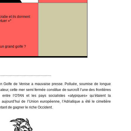
ratie et ils donnent
etuer »*
un grand golfe ?
...........................................................
ncien Golfe de Venise a mauvaise presse. Polluée, soumise de longue
eur, cette mer semi fermée constitue de surcroît l’une des frontières
 entre l’OTAN et les pays socialistes «atypiques» qu’étaient la
re aujourd’hui de l’Union européenne, l’Adriatique a été le cimetière
ntant de gagner le riche Occident.