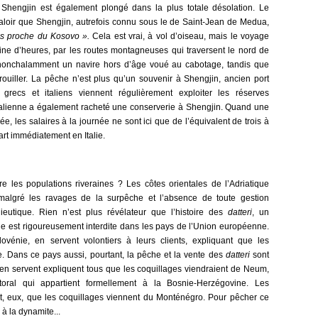
 Shengjin est également plongé dans la plus totale désolation. Le
 valoir que Shengjin, autrefois connu sous le de Saint-Jean de Medua,
us proche du Kosovo ».
Cela est vrai, à vol d’oiseau, mais le voyage
ine d’heures, par les routes montagneuses qui traversent le nord de
 nonchalamment un navire hors d’âge voué au cabotage, tandis que
ouiller. La pêche n’est plus qu’un souvenir à Shengjin, ancien port
s grecs et italiens viennent régulièrement exploiter les réserves
italienne a également racheté une conserverie à Shengjin. Quand une
, les salaires à la journée ne sont ici que de l’équivalent de trois à
art immédiatement en Italie.
re les populations riveraines ? Les côtes orientales de l’Adriatique
malgré les ravages de la surpêche et l’absence de toute gestion
eutique. Rien n’est plus révélateur que l’histoire des
datteri
, un
e est rigoureusement interdite dans les pays de l’Union européenne.
ovénie, en servent volontiers à leurs clients, expliquant que les
e. Dans ce pays aussi, pourtant, la pêche et la vente des
datteri
sont
ui en servent expliquent tous que les coquillages viendraient de Neum,
ttoral qui appartient formellement à la Bosnie-Herzégovine. Les
, eux, que les coquillages viennent du Monténégro. Pour pêcher ce
r à la dynamite...