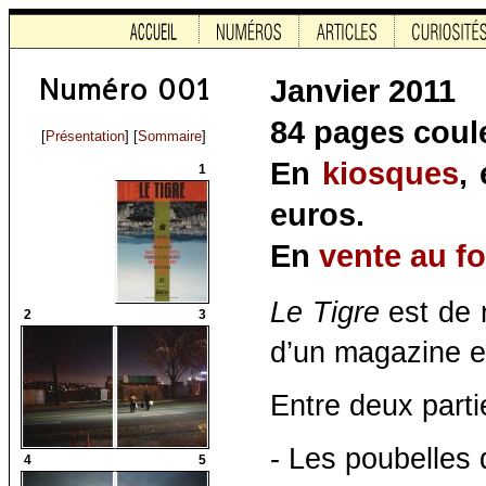
Janvier 2011
84 pages coule
[
Présentation
] [
Sommaire
]
En
kiosques
,
1
euros.
En
vente au f
Le Tigre
est de 
2
3
d’un magazine en
Entre deux parti
- Les poubelles 
4
5