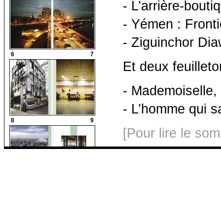
- L’arrière-bouti
- Yémen : Fronti
- Ziguinchor Dia
6
7
Et deux feuilleto
- Mademoiselle, 
- L’homme qui sa
8
9
[Pour lire le so
10
11