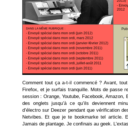
2013)
-
Envoy
2012
DANS LA MÊME RUBRIQUE
:
Pub
-
Envoyé spécial dans mon ordi (juin 2012)
-
Envoyé spécial dans mon ordi, mars 2012
-
Envoyé spécial dans mon ordi (janvier-février 2012)
-
Envoyé spécial dans mon ordi (novembre 2011)
-
Envoyé spécial dans mon ordi (octobre 2011)
-
Envoyé spécial dans mon ordi (septembre 2011)
-
Envoyé spécial dans mon ordi, juillet-août 2011
-
Envoyé spécial dans mon ordi (juin 2011)
Comment tout ça a-t-il commencé ? Avant, tout 
Firefox, et je surfais tranquille. Mots de passe r
session : Orange, Youtube, Facebook, Amazon, 
des onglets jusqu’à ce qu’ils deviennent min
d’électro sur Deezer pendant que vérification de
Netvibes. Et que je te bookmarke tel article. Et
Jamais de plantage. Je confinais au geek. L’exta