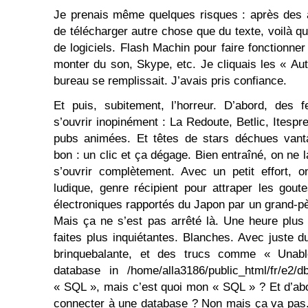
Je prenais même quelques risques : après des 
de télécharger autre chose que du texte, voilà q
de logiciels. Flash Machin pour faire fonctionne
monter du son, Skype, etc. Je cliquais les « Aut
bureau se remplissait. J’avais pris confiance.
Et puis, subitement, l’horreur. D’abord, des
s’ouvrir inopinément : La Redoute, Betlic, Itesp
pubs animées. Et têtes de stars déchues vanta
bon : un clic et ça dégage. Bien entraîné, on ne
s’ouvrir complètement. Avec un petit effort, o
ludique, genre récipient pour attraper les gou
électroniques rapportés du Japon par un grand-pèr
Mais ça ne s’est pas arrêté là. Une heure plus 
faites plus inquiétantes. Blanches. Avec juste d
brinquebalante, et des trucs comme « Unab
database in /home/alla3186/public_html/fr/e2
« SQL », mais c’est quoi mon « SQL » ? Et d’abo
connecter à une database ? Non mais ça va pas.