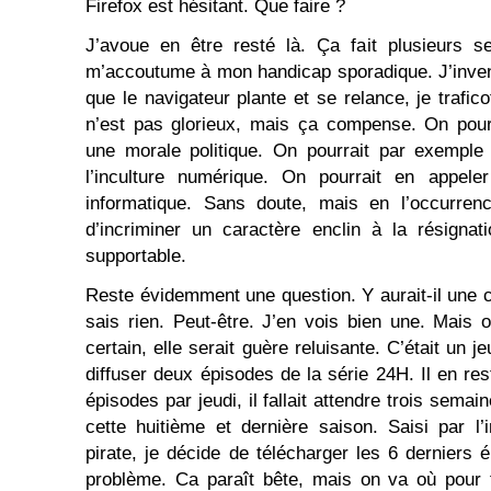
Firefox est hésitant. Que faire ?
J’avoue en être resté là. Ça fait plusieurs 
m’accoutume à mon handicap sporadique. J’inven
que le navigateur plante et se relance, je trafic
n’est pas glorieux, mais ça compense. On pourra
une morale politique. On pourrait par exemple
l’inculture numérique. On pourrait en appele
informatique. Sans doute, mais en l’occurrenc
d’incriminer un caractère enclin à la résigna
supportable.
Reste évidemment une question. Y aurait-il une c
sais rien. Peut-être. J’en vois bien une. Mais 
certain, elle serait guère reluisante. C’était un j
diffuser deux épisodes de la série 24H. Il en res
épisodes par jeudi, il fallait attendre trois semai
cette huitième et dernière saison. Saisi par l
pirate, je décide de télécharger les 6 derniers 
problème. Ca paraît bête, mais on va où pour t