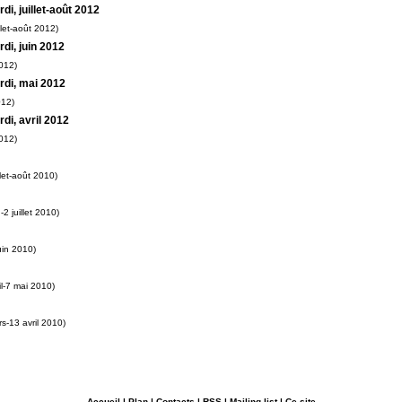
i, juillet-août 2012
llet-août 2012)
di, juin 2012
012)
rdi, mai 2012
012)
di, avril 2012
2012)
llet-août 2010)
-2 juillet 2010)
uin 2010)
il-7 mai 2010)
s-13 avril 2010)
Accueil
|
Plan
|
Contacts
|
RSS
|
Mailing-list
|
Ce site