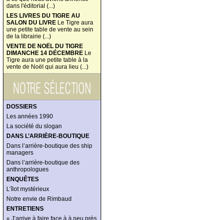
dans l'éditorial (...)
LES LIVRES DU TIGRE AU
SALON DU LIVRE
Le Tigre aura
une petite table de vente au sein
de la librairie (...)
VENTE DE NOËL DU TIGRE
DIMANCHE 14 DÉCEMBRE
Le
Tigre aura une petite table à la
vente de Noël qui aura lieu (...)
DOSSIERS
Les années 1990
La société du slogan
DANS L’ARRIÈRE-BOUTIQUE
Dans l’arrière-boutique des ship
managers
Dans l’arrière-boutique des
anthropologues
ENQUÊTES
L’îlot mystérieux
Notre envie de Rimbaud
ENTRETIENS
« J’arrive à faire face à à peu près