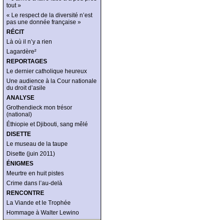
tout »
« Le respect de la diversité n’est
pas une donnée française »
RÉCIT
Là où il n’y a rien
Lagardère²
REPORTAGES
Le dernier catholique heureux
Une audience à la Cour nationale
du droit d’asile
ANALYSE
Grothendieck mon trésor
(national)
Éthiopie et Djibouti, sang mêlé
DISETTE
Le museau de la taupe
Disette (juin 2011)
ÉNIGMES
Meurtre en huit pistes
Crime dans l’au-delà
RENCONTRE
La Viande et le Trophée
Hommage à Walter Lewino