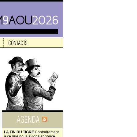
LA FIN DU TIGRE
Contrairement
à ce que nous avions annoncé