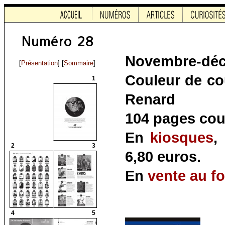
Novembre-déc
[
Présentation
] [
Sommaire
]
Couleur de cou
1
Renard
104 pages coul
En
kiosques
,
2
3
6,80 euros.
En
vente au f
4
5