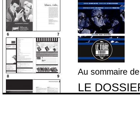
6
7
Au sommaire de
8
9
LE DOSSIER
voyage »
Un
pamphlet
: Rroms,
10
11
gens et, fait plus gra
termes sont équivale