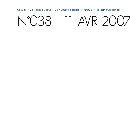
Accueil
>
Le Tigre du jour
>
Le numéro complet
>
N°038
<
Retour aux griffes