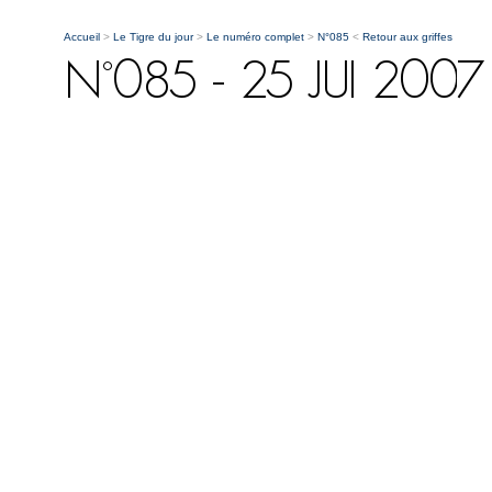
Accueil
>
Le Tigre du jour
>
Le numéro complet
>
N°085
<
Retour aux griffes