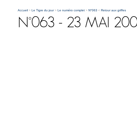
Accueil
>
Le Tigre du jour
>
Le numéro complet
>
N°063
<
Retour aux griffes