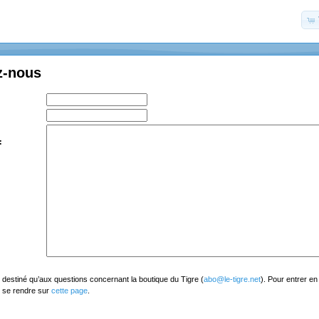
z-nous
:
t destiné qu’aux questions concernant la boutique du Tigre (
abo@le-tigre.net
). Pour entrer en
, se rendre sur
cette page
.