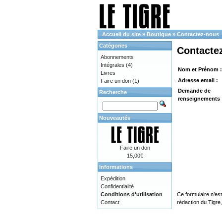
Accueil du site
»
Boutique
»
Contactez-nous
Catégories
Contacte
Abonnements
Intégrales
(4)
Nom et Prénom :
Livres
Adresse email :
Faire un don
(1)
Demande de
Recherche
renseignements 
Nouveautés
Faire un don
15,00€
Informations
Expédition
Confidentialité
Conditions d'utilisation
Ce formulaire n’es
Contact
rédaction du Tigre